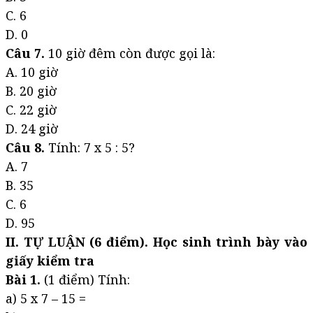
C. 6
D. 0
Câu 7.
10 giờ đêm còn được gọi là:
A. 10 giờ
B. 20 giờ
C. 22 giờ
D. 24 giờ
Câu 8.
Tính: 7 x 5 : 5?
A. 7
B. 35
C. 6
D. 95
II. TỰ LUẬN (6 điểm). Học sinh trình bày vào
giấy kiểm tra
Bài 1.
(1 điểm) Tính:
a) 5 x 7 – 15 =