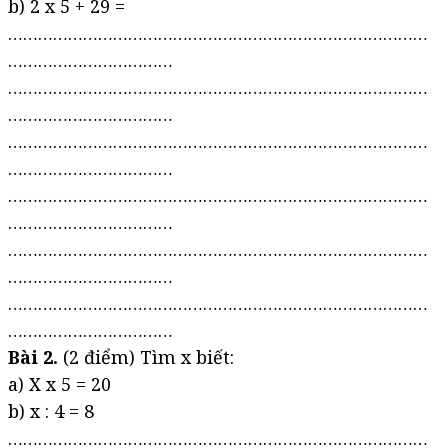
b) 2 x 5 + 29 =
…………………………………………………………………………
……………………………
…………………………………………………………………………
……………………………
…………………………………………………………………………
……………………………
…………………………………………………………………………
……………………………
…………………………………………………………………………
……………………………
…………………………………………………………………………
……………………………
Bài 2.
(2 điểm) Tìm x biết:
a) X x 5 = 20
b) x : 4 = 8
…………………………………………………………………………