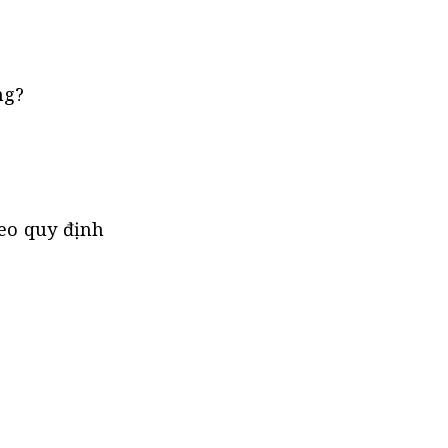
ng?
eo quy định