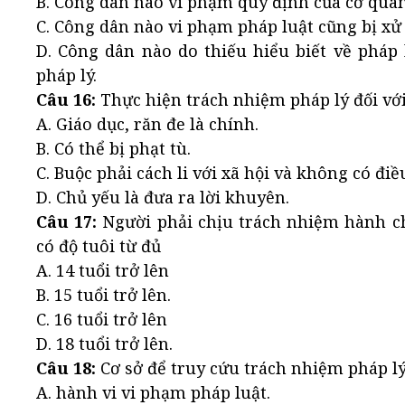
B. Công dân nào vi phạm quy định của cơ quan,
C. Công dân nào vi phạm pháp luật cũng bị xử 
D. Công dân nào do thiếu hiểu biết về pháp
pháp lý.
Câu 16:
Thực hiện trách nhiệm pháp lý đối với 
A. Giáo dục, răn đe là chính.
B. Có thể bị phạt tù.
C. Buộc phải cách li với xã hội và không có đi
D. Chủ yếu là đưa ra lời khuyên.
Câu 17:
Người phải chịu trách nhiệm hành ch
có độ tuôi từ đủ
A. 14 tuổi trở lên
B. 15 tuổi trở lên.
C. 16 tuổi trở lên
D. 18 tuổi trở lên.
Câu 18:
Cơ sở để truy cứu trách nhiệm pháp lý
A. hành vi vi phạm pháp luật.