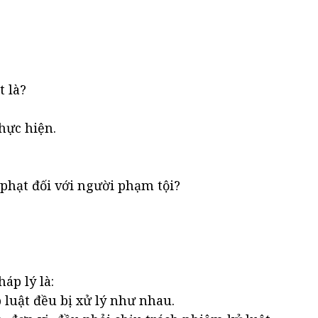
t là?
hực hiện.
phạt đối với người phạm tội?
áp lý là:
 luật đều bị xử lý như nhau.