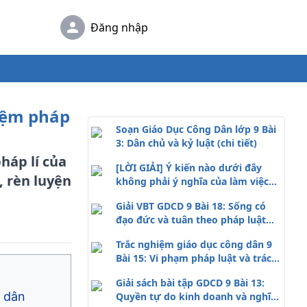
Đăng nhập
hiệm pháp
Soạn Giáo Dục Công Dân lớp 9 Bài
3: Dân chủ và kỷ luật (chi tiết)
háp lí của
[LỜI GIẢI] Ý kiến nào dưới đây
, rèn luyện
không phải ý nghĩa của làm việc
có năng suất, chất lượng, hiệu
Giải VBT GDCD 9 Bài 18: Sống có
quả?
đạo đức và tuân theo pháp luật
(đầy đủ nhất)
Trắc nghiệm giáo dục công dân 9
Bài 15: Vi phạm pháp luật và trách
nhiệm pháp lí của công dân (có
Giải sách bài tập GDCD 9 Bài 13:
đáp án)
g dân
Quyền tự do kinh doanh và nghĩa