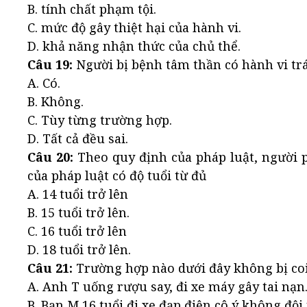
B. tính chất phạm tội.
C. mức độ gây thiệt hại của hành vi.
D. khả năng nhận thức của chủ thể.
Câu 19:
Người bị bệnh tâm thần có hành vi tr
A. Có.
B. Không.
C. Tùy từng trường hợp.
D. Tất cả đều sai.
Câu 20:
Theo quy định của pháp luật, người 
của pháp luật có độ tuổi từ đủ
A. 14 tuổi trở lên
B. 15 tuổi trở lên.
C. 16 tuổi trở lên
D. 18 tuổi trở lên.
Câu 21:
Trường hợp nào dưới đây không bị coi
A. Anh T uống rượu say, đi xe máy gây tai nạn
B. Bạn M 16 tuổi đi xe đạp điện cô ý không độ