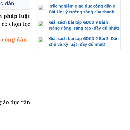
vụ đóng thuế
ng dân
Trắc nghiệm giáo dục công dân 9
Bài 10: Lý tưởng sống của thanh
m pháp luật
niên (có đáp án)
Giải sách bài tập GDCD 9 Bài 8:
 có chọn lọc
Năng động, sáng tạo (đầy đủ nhất)
Giải sách bài tập GDCD 9 Bài 3: Dân
a công dân
chủ và kỷ luật (đầy đủ nhất)
giáo dục răn