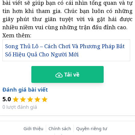
bài viết sẽ giúp bạn có cái nhìn tổng quan và tự
tin hơn khi tham gia. Chúc bạn luôn có những
giây phút thư giãn tuyệt vời và gặt hái được
nhiều niềm vui cùng những trận đấu đỉnh cao.
Xem thêm:
Song Thủ Lô – Cách Chơi Và Phương Pháp Bắt
Số Hiệu Quả Cho Người Mới
Tải về
Đánh giá bài viết
5.0
0
lượt đánh giá
Giới thiệu
Chính sách
Quyền riêng tư