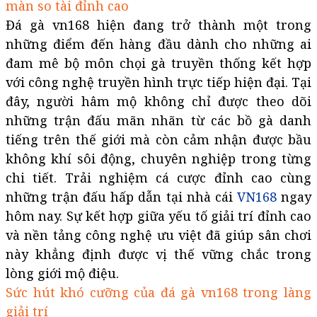
màn so tài đỉnh cao
Đá gà vn168 hiện đang trở thành một trong
những điểm đến hàng đầu dành cho những ai
đam mê bộ môn chọi gà truyền thống kết hợp
với công nghệ truyền hình trực tiếp hiện đại. Tại
đây, người hâm mộ không chỉ được theo dõi
những trận đấu mãn nhãn từ các bồ gà danh
tiếng trên thế giới mà còn cảm nhận được bầu
không khí sôi động, chuyên nghiệp trong từng
chi tiết. Trải nghiệm cá cược đỉnh cao cùng
những trận đấu hấp dẫn tại nhà cái
VN168
ngay
hôm nay. Sự kết hợp giữa yếu tố giải trí đỉnh cao
và nền tảng công nghệ ưu việt đã giúp sân chơi
này khẳng định được vị thế vững chắc trong
lòng giới mộ điệu.
Sức hút khó cưỡng của đá gà vn168 trong làng
giải trí