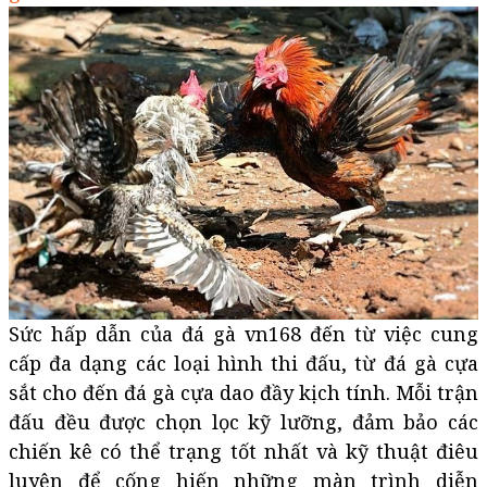
Sức hấp dẫn của đá gà vn168 đến từ việc cung
cấp đa dạng các loại hình thi đấu, từ đá gà cựa
sắt cho đến đá gà cựa dao đầy kịch tính. Mỗi trận
đấu đều được chọn lọc kỹ lưỡng, đảm bảo các
chiến kê có thể trạng tốt nhất và kỹ thuật điêu
luyện để cống hiến những màn trình diễn