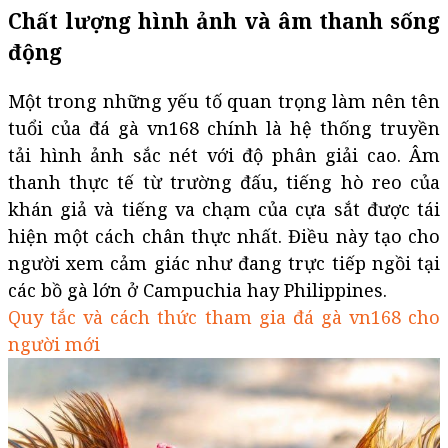
Chất lượng hình ảnh và âm thanh sống
động
Một trong những yếu tố quan trọng làm nên tên
tuổi của đá gà vn168 chính là hệ thống truyền
tải hình ảnh sắc nét với độ phân giải cao. Âm
thanh thực tế từ trường đấu, tiếng hò reo của
khán giả và tiếng va chạm của cựa sắt được tái
hiện một cách chân thực nhất. Điều này tạo cho
người xem cảm giác như đang trực tiếp ngồi tại
các bồ gà lớn ở Campuchia hay Philippines.
Quy tắc và cách thức tham gia đá gà vn168 cho
người mới