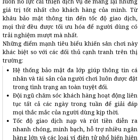
luôn nỗ lực cải thiện dịch vụ để mang lại những
giá trị tốt nhất cho khách hàng của mình. Từ
khâu bảo mật thông tin đến tốc độ giao dịch,
mọi thứ đều được tối ưu hóa để người dùng có
trải nghiệm mượt mà nhất.
Những điểm mạnh tiêu biểu khiến sân chơi này
khác biệt so với các đối thủ cạnh tranh trên thị
trường:
Hệ thống bảo mật đa lớp giúp thông tin cá
nhân và tài sản của người chơi luôn được đặt
trong tình trạng an toàn tuyệt đối.
Đội ngũ chăm sóc khách hàng hoạt động liên
tục tất cả các ngày trong tuần để giải đáp
mọi thắc mắc của người dùng kịp thời.
Tốc độ giao dịch nạp và rút tiền diễn ra
nhanh chóng, minh bạch, hỗ trợ nhiều ngân
hàng lớn và các loại ví điện tử phổ biến hiện