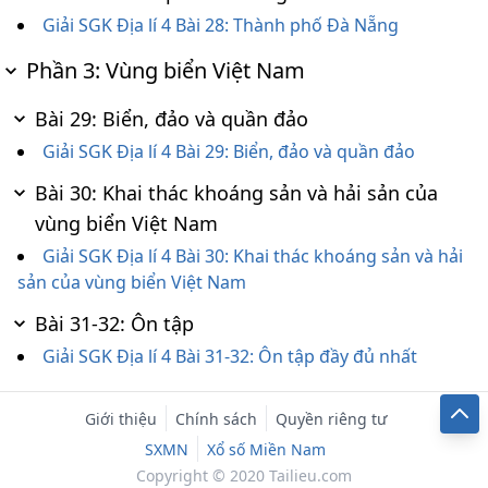
Giải SGK Địa lí 4 Bài 28: Thành phố Đà Nẵng
Phần 3: Vùng biển Việt Nam
Bài 29: Biển, đảo và quần đảo
Giải SGK Địa lí 4 Bài 29: Biển, đảo và quần đảo
Bài 30: Khai thác khoáng sản và hải sản của
vùng biển Việt Nam
Giải SGK Địa lí 4 Bài 30: Khai thác khoáng sản và hải
sản của vùng biển Việt Nam
Bài 31-32: Ôn tập
Giải SGK Địa lí 4 Bài 31-32: Ôn tập đầy đủ nhất
Giới thiệu
Chính sách
Quyền riêng tư
SXMN
Xổ số Miền Nam
Copyright © 2020 Tailieu.com