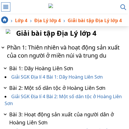
Lớp 4
Địa Lý lớp 4
Giải bài tập Địa Lý lớp 4
Giải bài tập Địa Lý lớp 4
Phần 1: Thiên nhiên và hoạt động sản xuất
của con người ở miền núi và trung du
Bài 1: Dãy Hoàng Liên Sơn
Giải SGK Địa lí 4 Bài 1: Dãy Hoàng Liên Sơn
Bài 2: Một số dân tộc ở Hoàng Liên Sơn
Giải SGK Địa lí 4 Bài 2: Một số dân tộc ở Hoàng Liên
Sơn
Bài 3: Hoạt động sản xuất của người dân ở
Hoàng Liên Sơn