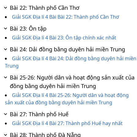
Bài 22: Thành phố Cần Thơ
Giải SGK Địa lí 4 Bài Bài 22: Thành phố Cần Thơ
Bài 23: Ôn tập
Giải SGK Địa lí 4 Bài 23: Ôn tập chính xác nhất
Bài 24: Dải đồng bằng duyên hải miền Trung
Giải SGK Địa lí 4 Bài 24: Dải đồng bằng duyên hải miền
Trung
Bài 25-26: Người dân và hoạt động sản xuất của
đồng bằng duyên hải miền Trung
Giải SGK Địa lí 4 Bài 25-26: Người dân và hoạt động
sản xuất của đồng bằng duyên hải miền Trung
Bài 27: Thành phố Huế
Giải SGK Địa lí 4 Bài 27: Thành phố Huế hay nhất
Bài 28: Thành phố Đà Nẵng