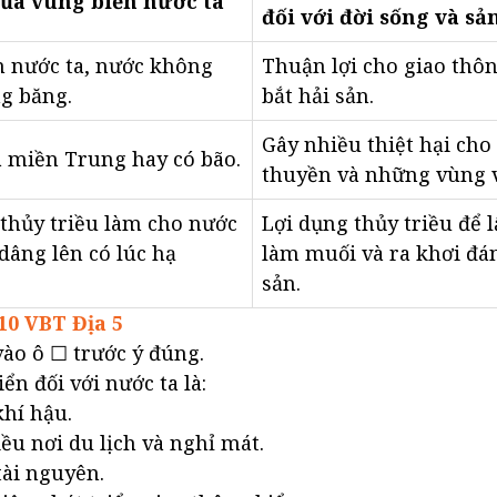
ủa vùng biển nước ta
đối với đời sống và sả
n nước ta, nước không
Thuận lợi cho giao thô
g băng.
bắt hải sản.
Gây nhiều thiệt hại cho
à miền Trung hay có bão.
thuyền và những vùng v
thủy triều làm cho nước
Lợi dụng thủy triều để 
 dâng lên có lúc hạ
làm muối và ra khơi đá
sản.
10 VBT Địa 5
ào ô ☐ trước ý đúng.
iển đối với nước ta là:
hí hậu.
ều nơi du lịch và nghỉ mát.
tài nguyên.