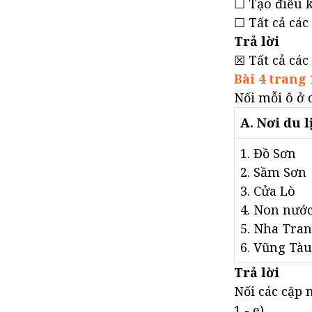
☐ Tạo điều k
☐ Tất cả các 
Trả lời
☒ Tất cả các 
Bài 4 trang 
Nối mỗi ô ở 
A. Nơi du 
1. Đồ Sơn
2. Sầm Sơn
3. Cửa Lò
4. Non nướ
5. Nha Tra
6. Vũng Tàu
Trả lời
Nối các cặp 
1 - e)