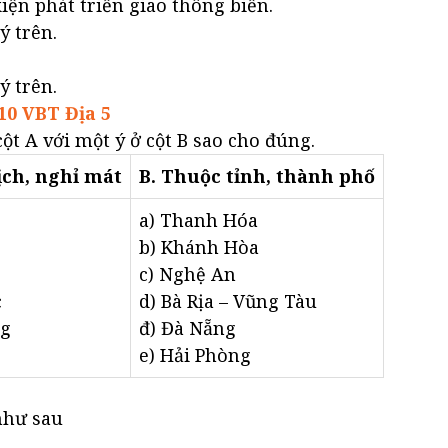
iện phát triển giao thông biển.
ý trên.
ý trên.
10 VBT Địa 5
cột A với một ý ở cột B sao cho đúng.
lịch, nghỉ mát
B. Thuộc tỉnh, thành phố
a) Thanh Hóa
b) Khánh Hòa
c) Nghệ An
c
d) Bà Rịa – Vũng Tàu
ng
đ) Đà Nẵng
e) Hải Phòng
như sau