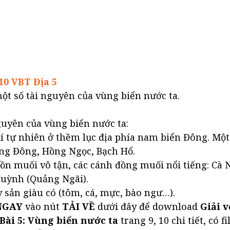
10 VBT Địa 5
ột số tài nguyên của vùng biển nước ta.
guyên của vùng biển nước ta:
í tự nhiên ở thềm lục địa phía nam biển Đông. Mộ
ạng Đông, Hồng Ngọc, Bạch Hổ.
uồn muối vô tận, các cánh đồng muối nổi tiếng: Cà 
Huỳnh (Quảng Ngãi).
 sản giàu có (tôm, cá, mực, bào ngư…).
NGAY
vào nút
TẢI VỀ
dưới đây để download
Giải v
 Bài 5: Vùng biển nước ta
trang 9, 10 chi tiết, có fi