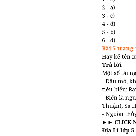
2 - a)
3 - c)
4 - đ)
5 - b)
6 - d)
Bài 5 trang 
Hãy kể tên m
Trả lời
Một số tài n
- Dầu mỏ, kh
tiêu biểu: R
- Biển là ng
Thuận), Sa 
- Nguồn thủy
►► CLICK 
Địa Lí lớp 5