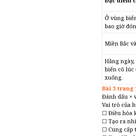
Đặc điểm c
Ở vùng biể
bao giờ đón
Miền Bắc v
Hằng ngày, 
biển có lúc
xuống.
Bài 3 trang 
Đánh dấu × v
Vai trò của b
☐ Điều hòa k
☐ Tạo ra nhi
☐ Cung cấp 