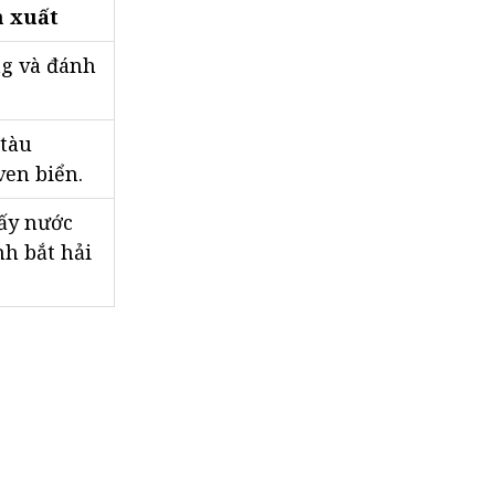
n xuất
ng và đánh
 tàu
en biển.
lấy nước
nh bắt hải