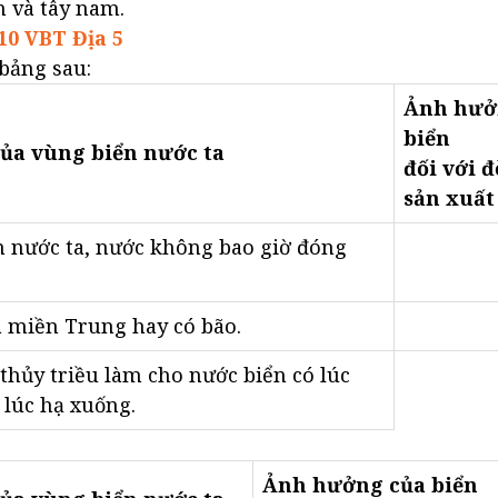
 và tây nam.
10 VBT Địa 5
bảng sau:
Ảnh hưở
biển
ủa vùng biển nước ta
đối với đ
sản xuất
n nước ta, nước không bao giờ đóng
à miền Trung hay có bão.
thủy triều làm cho nước biển có lúc
 lúc hạ xuống.
Ảnh hưởng của biển