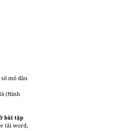
t số mỏ dầu
Ná (Ninh
ở bài tập
le tải word,