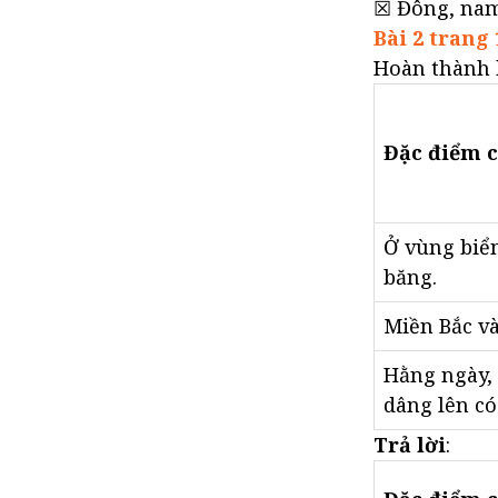
☒ Đông, nam
VBT Địa Lý lớp 5 Bài 24
Bài 2 trang 
VBT Địa Lý lớp 5 Bài 25
Hoàn thành 
VBT Địa Lý lớp 5 Bài 26
VBT Địa Lý lớp 5 Bài 27
Đặc điểm c
VBT Địa Lý lớp 5 Bài 28
VBT Địa Lý lớp 5 Bài 29
Ở vùng biể
băng.
Miền Bắc v
Hằng ngày, 
dâng lên có
Trả lời
: