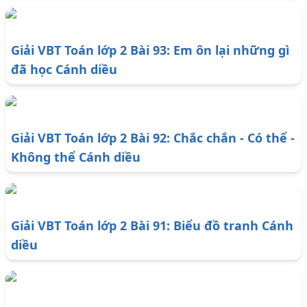
Giải VBT Toán lớp 2 Bài 93: Em ôn lại những gì
đã học Cánh diều
Giải VBT Toán lớp 2 Bài 92: Chắc chắn - Có thể -
Không thể Cánh diều
Giải VBT Toán lớp 2 Bài 91: Biểu đồ tranh Cánh
diều