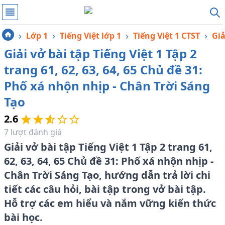
Lớp 1
Tiếng Việt lớp 1
Tiếng Việt 1 CTST
Giả
Giải vở bài tập Tiếng Việt 1 Tập 2
trang 61, 62, 63, 64, 65 Chủ đề 31:
Phố xá nhộn nhịp - Chân Trời Sáng
Tạo
2.6
7
lượt đánh giá
Giải vở bài tập Tiếng Việt 1 Tập 2 trang 61,
62, 63, 64, 65 Chủ đề 31: Phố xá nhộn nhịp -
Chân Trời Sáng Tạo, hướng dẫn trả lời chi
tiết các câu hỏi, bài tập trong vở bài tập.
Hỗ trợ các em hiểu và nắm vững kiến thức
bài học.