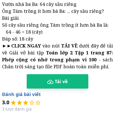
Vườn nhà ba Ba: 64 cây sầu riêng
Ông Tám trồng ít hơn bà Ba: ... cây sầu riêng?
Bài giải
Số cây sầu riêng ông Tám trồng ít hơn bà Ba là:
64 - 46 = 18 (cây)
Đáp số: 18 cây
►►
CLICK NGAY
vào nút
TẢI VỀ
dưới đây để tải
về Giải vở bài tập
Toán lớp 2 Tập 1 trang 87:
Phép cộng có nhớ trong phạm vi 100
- sách
Chân trời sáng tạo file PDF hoàn toàn miễn phí.
Tải về
Đánh giá bài viết
3.0
3
lượt đánh giá