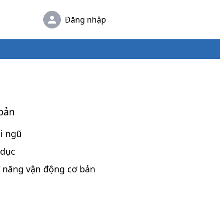
Đăng nhập
 bản
ội ngũ
 dục
kĩ năng vận động cơ bản