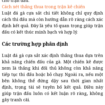
cho trận đấu.
Cách xét thắng thua trong trận kê chiến
Luật đá gà cựa sắt chi tiết không chỉ quy định
cách thi đấu mà còn hướng dẫn rõ ràng cách xác
định kết quả. Đây là yếu tố quan trọng giúp trận
đấu có kết thúc minh bạch và hợp lý.
Các trường hợp phân định
Luật đá gà cựa sắt xác định thắng thua dựa trên
khả năng chiến đấu của gà. Một chiến kê được
xem là thắng khi đối thủ không còn khả năng
tiếp tục thi đấu hoặc bỏ chạy. Ngoài ra, nếu một
bên không thể đứng dậy sau thời gian nhất
định, trọng tài sẽ tuyên bố kết quả. Điều này
giúp trận đấu luôn có kết luận rõ ràng, không
gây tranh cãi.