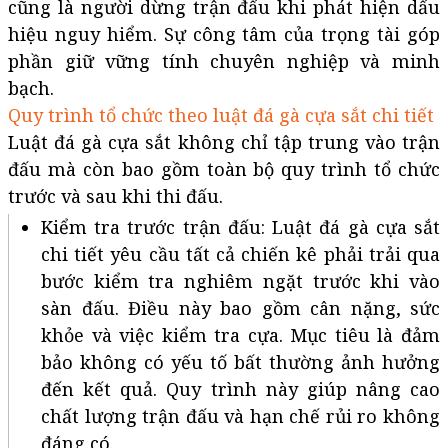
cũng là người dừng trận đấu khi phát hiện dấu
hiệu nguy hiểm. Sự công tâm của trọng tài góp
phần giữ vững tính chuyên nghiệp và minh
bạch.
Quy trình tổ chức theo luật đá gà cựa sắt chi tiết
Luật đá gà cựa sắt không chỉ tập trung vào trận
đấu mà còn bao gồm toàn bộ quy trình tổ chức
trước và sau khi thi đấu.
Kiểm tra trước trận đấu: Luật đá gà cựa sắt
chi tiết yêu cầu tất cả chiến kê phải trải qua
bước kiểm tra nghiêm ngặt trước khi vào
sàn đấu. Điều này bao gồm cân nặng, sức
khỏe và việc kiểm tra cựa. Mục tiêu là đảm
bảo không có yếu tố bất thường ảnh hưởng
đến kết quả. Quy trình này giúp nâng cao
chất lượng trận đấu và hạn chế rủi ro không
đáng có.