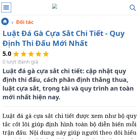
Đối tác
Luật Đá Gà Cựa Sắt Chi Tiết - Quy
Định Thi Đấu Mới Nhất
5.0
0
lượt đánh giá
Luật đá gà cựa sắt chi tiết: cập nhật quy
định thi đấu, cách phân định thắng thua,
luật cựa sắt, trọng tài và quy trình an toàn
mới nhất hiện nay.
Luật đá gà cựa sắt chi tiết được xem như bộ quy
tắc cốt lõi giúp định hình toàn bộ diễn biến mỗi
trận đấu. Nội dung này giúp người theo dõi hiểu