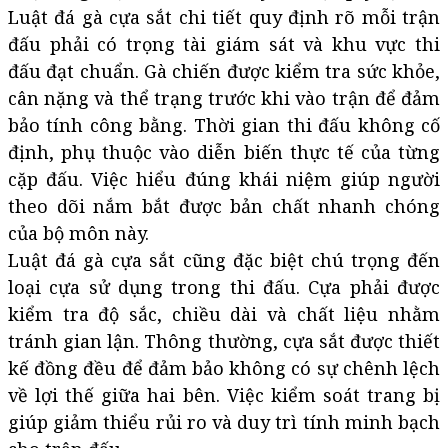
Luật đá gà cựa sắt chi tiết quy định rõ mỗi trận
đấu phải có trọng tài giám sát và khu vực thi
đấu đạt chuẩn. Gà chiến được kiểm tra sức khỏe,
cân nặng và thể trạng trước khi vào trận để đảm
bảo tính công bằng. Thời gian thi đấu không cố
định, phụ thuộc vào diễn biến thực tế của từng
cặp đấu. Việc hiểu đúng khái niệm giúp người
theo dõi nắm bắt được bản chất nhanh chóng
của bộ môn này.
Luật đá gà cựa sắt cũng đặc biệt chú trọng đến
loại cựa sử dụng trong thi đấu. Cựa phải được
kiểm tra độ sắc, chiều dài và chất liệu nhằm
tránh gian lận. Thông thường, cựa sắt được thiết
kế đồng đều để đảm bảo không có sự chênh lệch
về lợi thế giữa hai bên. Việc kiểm soát trang bị
giúp giảm thiểu rủi ro và duy trì tính minh bạch