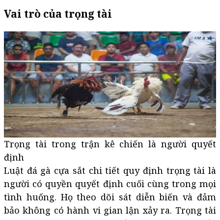
Vai trò của trọng tài
Trọng tài trong trận kê chiến là người quyết
định
Luật đá gà cựa sắt chi tiết quy định trọng tài là
người có quyền quyết định cuối cùng trong mọi
tình huống. Họ theo dõi sát diễn biến và đảm
bảo không có hành vi gian lận xảy ra. Trọng tài