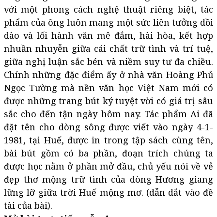
với một phong cách nghệ thuật riêng biệt, tác
phẩm của ông luôn mang một sức liên tưởng dồi
dào và lối hành văn mê đắm, hài hòa, kết hợp
nhuần nhuyễn giữa cái chất trữ tình và trí tuệ,
giữa nghị luận sắc bén và niềm suy tư đa chiều.
Chính những đặc điểm ấy ở nhà văn Hoàng Phủ
Ngọc Tường mà nền văn học Việt Nam mới có
được những trang bút ký tuyệt vời có giá trị sâu
sắc cho đến tận ngày hôm nay. Tác phẩm Ai đã
đặt tên cho dòng sông được viết vào ngày 4-1-
1981, tại Huế, được in trong tập sách cùng tên,
bài bút gồm có ba phần, đoạn trích chúng ta
được học nằm ở phần mở đầu, chủ yếu nói về vẻ
đẹp thơ mộng trữ tình của dòng Hương giang
lững lỡ giữa trời Huế mộng mơ. (dẫn dắt vào đề
tài của bài).