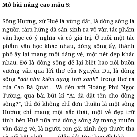
Mở bài nâng cao mẫu 5:
Sông Hương, xứ Huế là vùng đất, là dòng sông là
nguồn cảm hứng đã sản sinh ra vô vàn tác phẩm
văn học có ý nghĩa và có giá trị. Ở mỗi một tác
phẩm văn học khác nhau, dòng sông ấy, thành
phố ấy lại mang một dáng vẻ, một nét đẹp khác
nhau. Đó là dòng sông để lại biết bao nỗi buồn
vương vấn qua lời thơ của Nguyễn Du, là dòng
sông “
dài như kiếm dựng trời xanh
” trong thơ ca
của Cao Bá Quát… Và đến với Hoàng Phủ Ngọc
Tường, qua bài bút kí “Ai đã đặt tên cho dòng
sông?”, thì đó không chỉ đơn thuần là một sông
Hương chỉ mang một sắc thái, một vẻ đẹp trữ
tình bên Huế nữa mà dòng sông ấy mang muôn
vàn dáng vẻ, là người con gái xinh đẹp thướt tha
và nổi bật nhất ………(dẫn dắt tùy theo đề bài).