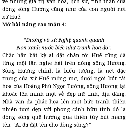
về những giá trị văn hóa, lịch sử, tinh thần của
dòng sông Hương cũng như của con người nơi
xứ Huế.
Mở bài nâng cao mẫu 4:
“Đường vô xứ Nghệ quanh quanh
Non xanh nước biếc như tranh họa đồ”.
Chắc hẳn bất kỳ ai đặt chân tới Huế cũng đã
từng một lần nghe hát trên dòng sông Hương.
Sông Hương chính là biểu tượng, là nét đặc
trưng của xứ Huế mộng mơ, dưới ngòi bút tài
hoa của Hoàng Phủ Ngọc Tường, sông Hương lại
khoác lên mình một vẻ đẹp nữ tính, dịu dàng.
Nhà văn đã phác họa lên một bức tranh thiên
nhiên tươi đẹp với phong cảnh hữu tình đó là
dòng sông quê hương qua thiên tùy bút mang
tên “Ai đã đặt tên cho dòng sông?”