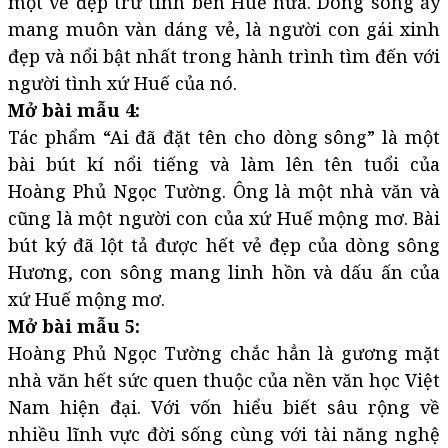
một vẻ đẹp trữ tình bên Huế nữa. Dòng sông ấy
mang muôn vàn dáng vẻ, là người con gái xinh
đẹp và nổi bật nhất trong hành trình tìm đến với
người tình xứ Huế của nó.
Mở bài mẫu 4:
Tác phẩm “Ai đã đặt tên cho dòng sông” là một
bài bút kí nổi tiếng và làm lên tên tuổi của
Hoàng Phủ Ngọc Tường. Ông là một nhà văn và
cũng là một người con của xứ Huế mộng mơ. Bài
bút ký đã lột tả được hết vẻ đẹp của dòng sông
Hương, con sông mang linh hồn và dấu ấn của
xứ Huế mộng mơ.
Mở bài mẫu 5:
Hoàng Phủ Ngọc Tường chắc hẳn là gương mặt
nhà văn hết sức quen thuộc của nền văn học Việt
Nam hiện đại. Với vốn hiểu biết sâu rộng về
nhiều lĩnh vực đời sống cùng với tài năng nghệ