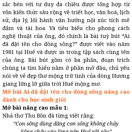
sắc bén với tư duy đa chiều được tổng hợp từ
vốn kiến thức sâu rộng về triết học, văn hoá, lịch
sử, địa lý, lối hành văn hướng nội xúc tích mê
đắm và tài hoa. Và tiêu biểu cho phong cách
nghệ thuật của ông, đó chính là bài tuỳ bút “Ai
đã đặt tên cho dòng sông?” được viết vào năm
1981 tại Huế và được in trong tập sách cùng tên
của ông. Bài bút gồm có ba phần, đoạn trích
chúng ta tìm hiểu nằm ở phần mở đầu, chủ yếu
nói về vẻ đẹp thơ mộng trữ tình của dòng Hương
giang lững lỡ giữa trời Huế mộng mơ.
Mở bài Ai đã đặt tên cho dòng sông nâng cao
dành cho học sinh giỏi
Mở bài nâng cao mẫu 1:
Nhà thơ Thu Bồn đã từng viết rằng:
“Con sông dùng dằng con sông không chảy
Sông chảy vào lòng nên Huế rất sâu”​