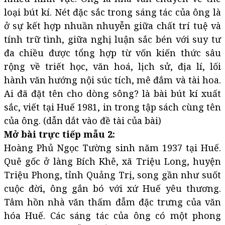
loại bút kí. Nét đặc sắc trong sáng tác của ông là
ở sự kết hợp nhuần nhuyễn giữa chất trí tuệ và
tính trữ tình, giữa nghị luận sắc bén với suy tư
đa chiều được tổng hợp từ vốn kiến thức sâu
rộng về triết học, văn hoá, lịch sử, địa lí, lối
hành văn hướng nội súc tích, mê đắm và tài hoa.
Ai đã đặt tên cho dòng sông? là bài bút kí xuất
sắc, viết tại Huế 1981, in trong tập sách cùng tên
của ông. (dẫn dắt vào đề tài của bài)
Mở bài trực tiếp mẫu 2:
Hoàng Phủ Ngọc Tường sinh năm 1937 tại Huế.
Quê gốc ở làng Bích Khê, xã Triệu Long, huyện
Triệu Phong, tỉnh Quảng Trị, song gần như suốt
cuộc đời, ông gắn bó với xứ Huế yêu thương.
Tâm hồn nhà văn thấm đẫm đặc trưng của văn
hóa Huế. Các sáng tác của ông có một phong