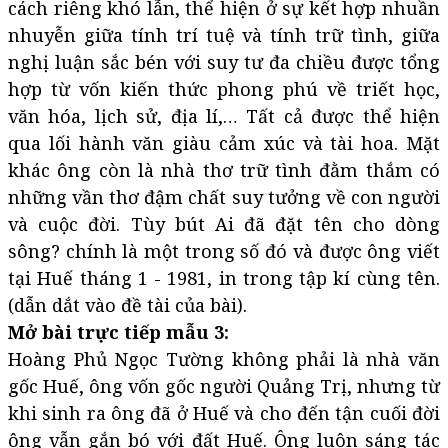
cách riêng khó lẫn, thể hiện ở sự kết hợp nhuần
nhuyễn giữa tính trí tuệ và tính trữ tình, giữa
nghị luận sắc bén với suy tư đa chiều được tổng
hợp từ vốn kiến thức phong phú về triết học,
văn hóa, lịch sử, địa lí,… Tất cả được thể hiện
qua lối hành văn giàu cảm xúc và tài hoa. Mặt
khác ông còn là nhà thơ trữ tình đằm thắm có
những vần thơ đậm chất suy tưởng về con người
và cuộc đời. Tùy bút Ai đã đặt tên cho dòng
sông? chính là một trong số đó và được ông viết
tại Huế tháng 1 - 1981, in trong tập kí cùng tên.
(dẫn dắt vào đề tài của bài).
Mở bài trực tiếp mẫu 3:
Hoàng Phủ Ngọc Tường không phải là nhà văn
gốc Huế, ông vốn gốc người Quảng Trị, nhưng từ
khi sinh ra ông đã ở Huế và cho đến tận cuối đời
ông vẫn gắn bó với đất Huế. Ông luôn sáng tác