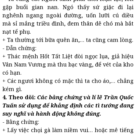
gặp buổi gian nan. Ngó thấy sứ giặc đi lại
nghênh ngang ngoài đường, uốn lưỡi cú diều
mà sỉ mắng triều đình, đem thân dê chó mà bắt
nạt tể phụ.
+ Ta thường tới bữa quên ăn,… ta cũng cam lòng.
- Dẫn chứng:
+ Thác mệnh Hốt Tất Liệt đòi ngọc lụa, giả hiệu
Vân Nam Vương mà thu bạc vàng, để vét của kho
có hạn.
+ Các ngươi không có mặc thì ta cho áo,… chẳng
kém gì.
4. Theo dõi:
Các bằng chứng và lí lẽ Trần Quốc
Tuấn sử dụng để khẳng định các tì tướng đang
suy nghĩ và hành động không đúng.
- Bằng chứng:
+ Lấy việc chọi gà làm niềm vui… hoặc mê tiếng