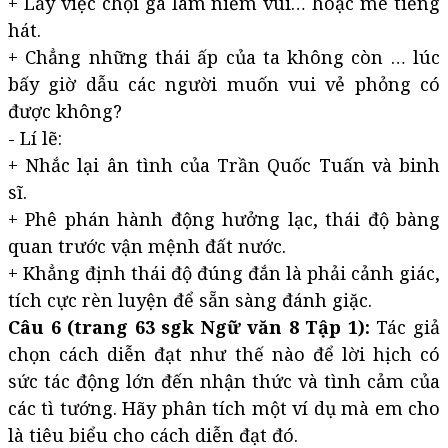
+ Lấy việc chọi gà làm niềm vui… hoặc mê tiếng
hát.
+ Chẳng những thái ấp của ta không còn … lúc
bấy giờ dẫu các người muốn vui vẻ phỏng có
được không?
- Lí lẽ:
+ Nhắc lại ân tình của Trần Quốc Tuấn và binh
sĩ.
+ Phê phán hành động hưởng lạc, thái độ bàng
quan trước vận mệnh đất nước.
+ Khẳng định thái độ đúng đắn là phải cảnh giác,
tích cực rèn luyện để sẵn sàng đánh giặc.
Câu 6 (trang 63 sgk Ngữ văn 8 Tập 1):
Tác giả
chọn cách diễn đạt như thế nào để lời hịch có
sức tác động lớn đến nhận thức và tình cảm của
các tì tướng. Hãy phân tích một ví dụ mà em cho
là tiêu biểu cho cách diễn đạt đó.