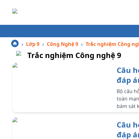
Lớp 9
Công Nghệ 9
Trắc nghiệm Công ng
Trắc nghiệm Công nghệ 9
Câu h
đáp á
điện 
Bộ câu hỏ
toàn mạng
bám sát k
môn Công
Câu h
đáp á