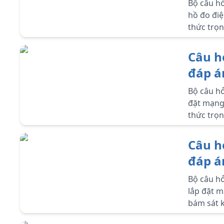
điện
Bộ câu hỏ
hồ đo điệ
thức trọn
lớp 9.
Câu h
đáp á
điện
Bộ câu hỏ
đặt mạng 
thức trọn
lớp 9.
Câu h
đáp án
mạng 
Bộ câu hỏ
lắp đặt m
bám sát k
môn Công