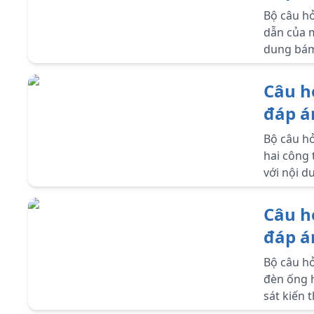
mạng 
Bộ câu hỏ
dẫn của m
dung bám 
tốt môn 
Câu h
đáp á
công 
Bộ câu hỏ
hai công t
với nội d
và học tố
Câu h
đáp á
ống h
Bộ câu hỏ
đèn ống h
sát kiến 
Công nghệ