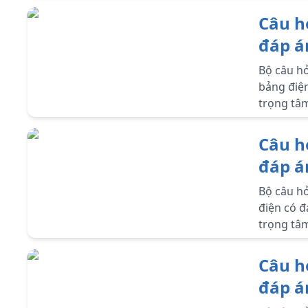
Câu h
đáp á
điện
Bộ câu hỏ
bảng điện
trọng tâm
Câu h
đáp á
Bộ câu hỏ
điện có đ
trọng tâm
Câu h
đáp á