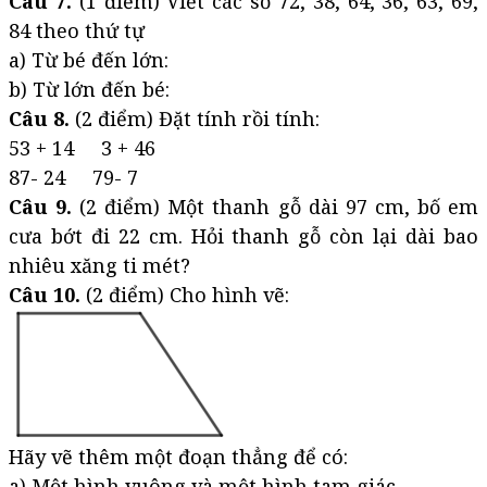
Câu 7.
(1 điểm) Viết các số 72, 38, 64, 36, 63, 69,
84 theo thứ tự
a) Từ bé đến lớn:
b) Từ lớn đến bé:
Câu 8.
(2 điểm) Đặt tính rồi tính:
53 + 14 3 + 46
87- 24 79- 7
Câu 9.
(2 điểm) Một thanh gỗ dài 97 cm, bố em
cưa bớt đi 22 cm. Hỏi thanh gỗ còn lại dài bao
nhiêu xăng ti mét?
Câu 10.
(2 điểm) Cho hình vẽ:
Hãy vẽ thêm một đoạn thẳng để có:
a) Một hình vuông và một hình tam giác