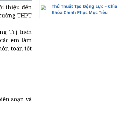
ới thiệu đến
Thủ Thuật Tạo Động Lực – Chìa
Khóa Chinh Phục Mục Tiêu
Trường THPT
ng Trị biên
p các em làm
môn toán tốt
iên soạn và