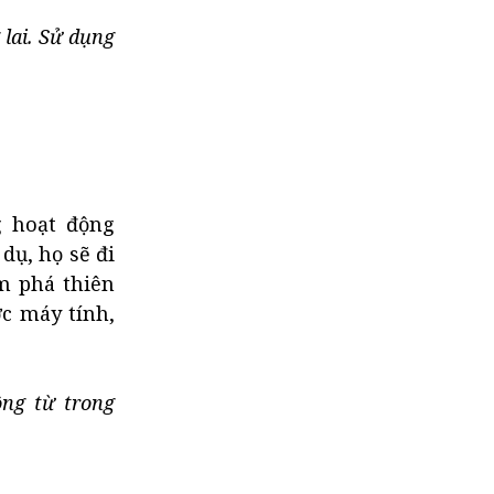
lai. Sử dụng
g hoạt động
dụ, họ sẽ đi
m phá thiên
c máy tính,
ng từ trong