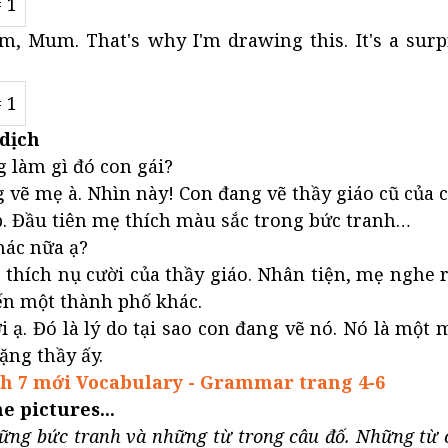
= 1
rm, Mum. That's why I'm drawing this. It's a surpr
= 1
dịch
g làm gì đó con gái?
vẽ mẹ à. Nhìn này! Con đang vẽ thầy giáo cũ của c
. Đầu tiên mẹ thích màu sắc trong bức tranh…
hác nữa ạ?
thích nụ cười của thầy giáo. Nhân tiện, mẹ nghe 
ến một thành phố khác.
i ạ. Đó là lý do tại sao con đang vẽ nó. Nó là một
ặng thầy ấy.
h 7 mới Vocabulary - Grammar trang 4-6
he pictures...
ững bức tranh và những từ trong câu đố. Những từ có