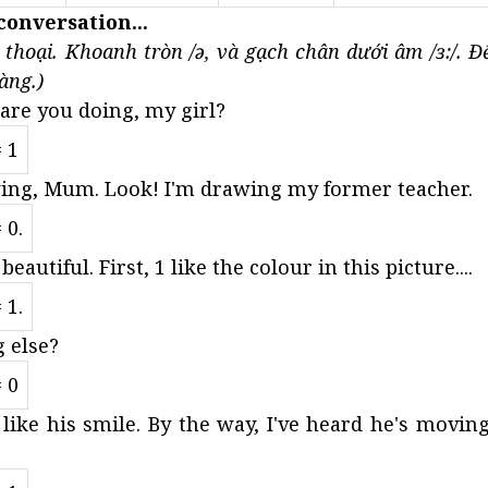
conversation...
 thoại. Khoanh tròn /ə, và gạch chân dưới âm /ɜ:/. 
àng.)
re you doing, my girl?
= 1
ing, Mum. Look! I'm drawing my former teacher.
= 0.
o beautiful. First, 1 like the colour in this picture....
= 1.
 else?
= 0
o like his smile. By the way, I've heard he's movin