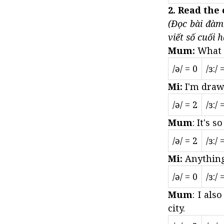
2. Read the 
(Đọc bài đàm
viết số cuối h
Mum:
What a
/ə/ = 0
/ɜ:/ 
Mi:
I'm draw
/ə/ = 2
/ɜ:/ 
Mum
: It's s
/ə/ = 2
/ɜ:/ 
Mi:
Anything
/ə/ = 0
/ɜ:/ 
Mum
: I als
city.