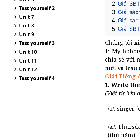
Giải SB
Test yourself 2
Giải sá
Unit 7
Giải sác
Unit 8
Giải SBT
Unit 9
Chúng tôi xi
Test yourself 3
1: My hobbi
Unit 10
chia sẻ với 
Unit 11
mới và trau 
Unit 12
Giải Tiếng 
Test yourself 4
1. Write the
(Viết từ bên 
/ə/: singer (
/ɜ:/: Thursd
(thứ năm)