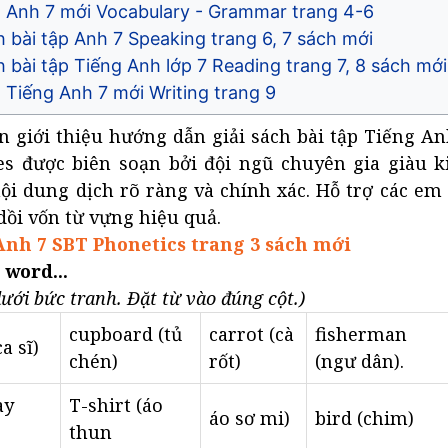
T Anh 7 mới Vocabulary - Grammar trang 4-6
ch bài tập Anh 7 Speaking trang 6, 7 sách mới
h bài tập Tiếng Anh lớp 7 Reading trang 7, 8 sách mới
 Tiếng Anh 7 mới Writing trang 9
n giới thiệu hướng dẫn giải sách bài tập Tiếng An
es được biên soạn bởi đội ngũ chuyên gia giàu 
nội dung dịch rõ ràng và chính xác. Hỗ trợ các em 
dồi vốn từ vựng hiệu quả.
Anh 7 SBT Phonetics trang 3 sách mới
 word...
dưới bức tranh. Đặt từ vào đúng cột.)
cupboard (tủ
carrot (cà
fisherman
ca sĩ)
chén)
rốt)
(ngư dân).
ay
T-shirt (áo
áo sơ mi)
bird (chim)
thun