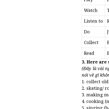
Watch
Listen to
Do
Collect
Read
3. Here are 
(Đây là vài 
nói về gì khô
1. collect ol
2. skating/ r
3. making m
4. cooking (
5. singing (h