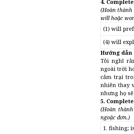
4. Complete
(Hoàn thành 
will hoặc wo
(1) will pre
(4) will exp
Hướng dẫn 
Tôi nghĩ rằ
ngoài trời h
cắm trại tr
nhiên thay 
nhưng họ sẽ 
5. Complete
(Hoàn thành
ngoặc đơn.)
1. fishing; i