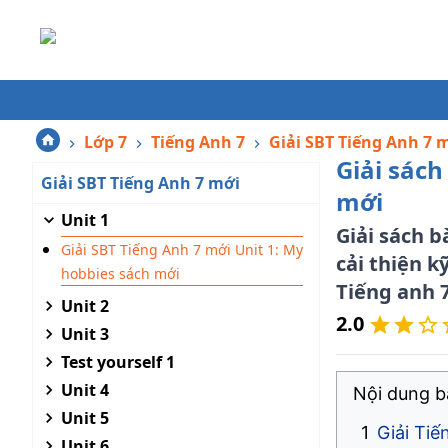
Lớp 7
Tiếng Anh 7
Giải SBT Tiếng Anh 7 
Giải sách
Giải SBT Tiếng Anh 7 mới
mới
Unit 1
Giải sách b
Giải SBT Tiếng Anh 7 mới Unit 1: My
cải thiện k
hobbies sách mới
Tiếng anh 
Unit 2
2.0
Unit 3
Test yourself 1
Unit 4
Nội dung bà
Unit 5
Giải Tiế
Unit 6