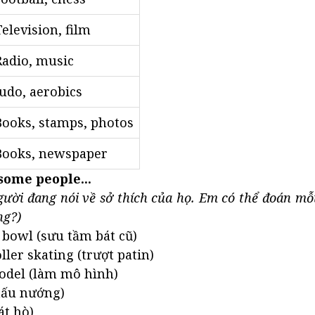
Television, film
Radio, music
Judo, aerobics
Books, stamps, photos
Books, newspaper
some people...
người đang nói về sở thích của họ. Em có thể đoán mỗ
ng?)
d bowl (sưu tầm bát cũ)
oller skating (trượt patin)
odel (làm mô hình)
nấu nướng)
át hò)