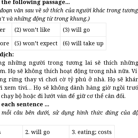
 the following passage...
đoạn văn sau về sở thích của người khác trong tương 
n’t và những động từ trong khung.)
fer
(2) won’t like
(3) will go
lore
(5) won’t expect
(6) will take up
dịch:
ng những người trong tương lai sẽ thích nhữn
ơn. Họ sẽ không thích hoạt động trong nhà nữa. Ví 
ong rừng thay vì chơi cờ tỷ phú ở nhà. Họ sẽ khá
vì xem tivi… Họ sẽ không dành hàng giờ ngồi trướ
chạy bộ hoặc đi lướt ván để giữ cơ thể cân đối.
 each sentence ...
 mỗi câu bên dưới, sử dụng hình thức đúng của độ
s
2. will go
3. eating; costs