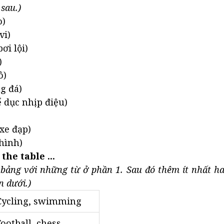
sau.)
o)
vi)
i lội)
)
ô)
ng đá)
ể dục nhịp điệu)
 xe đạp)
hình)
the table ...
bảng với những từ ở phần 1. Sau đó thêm ít nhất ha
n dưới.)
Cycling, swimming
Football, chess