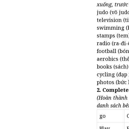
xuống, trước 
judo (võ jud
television (ti
swimming (bơ
stamps (tem
radio (ra-đi-
football (bó
aerobics (th
books (sách)
cycling (đạp
photos (bức 
2. Complete 
(Hoàn thành 
danh sách bê
go
Play