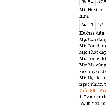
/ə/ = 2
/ɜ:/ 
Mi
: Next te
him.
/ə/ = 1
/ɜ:/ 
Hướng dẫn 
Mẹ
: Con đan
Mi:
Con đang 
Mẹ:
Thật đẹp
Mi:
Còn gì k
Mẹ:
Mẹ cũng 
sẽ chuyển đ
Mi:
Học kì tớ
ngạc nhiên t
Giải SBT An
1. Look at t
(Nhìn vào nh