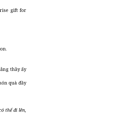
ise gift for
on.
rằng thầy ấy
 món quà đầy
 thể đi lên,