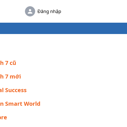
Đăng nhập
h 7 cũ
nh 7 mới
al Success
rn Smart World
ore