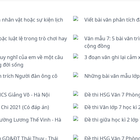
n nhân vật hoặc sự kiện lịch
Viết bài văn phân tích
c luật lệ trong trò chơi hay
Văn mẫu 7: 5 bài văn tr
cộng đồng
 suy nghĩ của em về một câu
3 đoạn văn ghi lại cảm 
g đời sống
n trích Người đàn ông cô
Những bài văn mẫu lớp 
HCS Giảng Võ - Hà Nội
Đề thi HSG Văn 7 Phòn
Chi 2021 (Có đáp án)
Đề thi Văn lớp 7 học kì
rường Lương Thế Vinh - Hà
Đề thi giữa học kì 2 lớ
g GD&ĐT Thái Thụy - Thái
Đề thi HSG Văn 7 Phòn