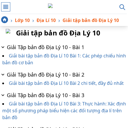
Lớp 10
Địa Lí 10
Giải tập bản đồ Địa Lý 10
Giải tập bản đồ Địa Lý 10
Giải Tập bản đồ Địa Lý 10 - Bài 1
Giải bài tập bản đồ Địa Lí 10 Bài 1: Các phép chiếu hình
bản đồ cơ bản
Giải Tập bản đồ Địa Lý 10 - Bài 2
Giải bài tập bản đồ Địa Lí 10 Bài 2 chi tiết, đầy đủ nhất
Giải Tập bản đồ Địa Lý 10 - Bài 3
Giải bài tập bản đồ Địa Lí 10 Bài 3: Thực hành: Xác định
một số phương pháp biểu hiện các đối tượng địa lí trên
bản đồ