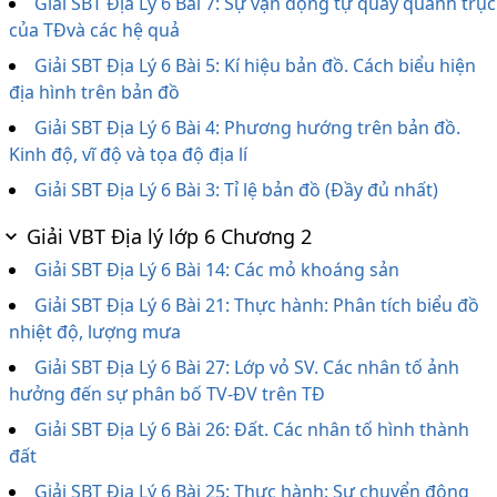
Giải SBT Địa Lý 6 Bài 7: Sự vận động tự quay quanh trục
của TĐvà các hệ quả
Giải SBT Địa Lý 6 Bài 5: Kí hiệu bản đồ. Cách biểu hiện
địa hình trên bản đồ
Giải SBT Địa Lý 6 Bài 4: Phương hướng trên bản đồ.
Kinh độ, vĩ độ và tọa độ địa lí
Giải SBT Địa Lý 6 Bài 3: Tỉ lệ bản đồ (Đầy đủ nhất)
Giải VBT Địa lý lớp 6 Chương 2
Giải SBT Địa Lý 6 Bài 14: Các mỏ khoáng sản
Giải SBT Địa Lý 6 Bài 21: Thực hành: Phân tích biểu đồ
nhiệt độ, lượng mưa
Giải SBT Địa Lý 6 Bài 27: Lớp vỏ SV. Các nhân tố ảnh
hưởng đến sự phân bố TV-ĐV trên TĐ
Giải SBT Địa Lý 6 Bài 26: Đất. Các nhân tố hình thành
đất
Giải SBT Địa Lý 6 Bài 25: Thực hành: Sự chuyển động