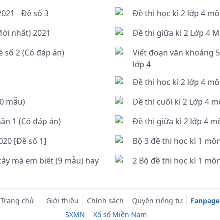
2021 - Đề số 3
Đề thi học kì 2 lớp 4 m
Mới nhất) 2021
ề số 2 (Có đáp án)
Viết đoạn văn khoảng 
lớp 4
Đề thi học kì 2 lớp 4 m
10 mẫu)
Đề thi cuối kì 2 Lớp 4 
hần 1 (Có đáp án)
Đề thi giữa kì 2 lớp 4 
020 [Đề số 1]
Bộ 3 đề thi học kì 1 mô
 cây mà em biết (9 mẫu) hay
2 Bộ đề thi học kì 1 môn
Trang chủ
Giới thiệu
Chính sách
Quyền riêng tư
Fanpage
SXMN
Xổ số Miền Nam