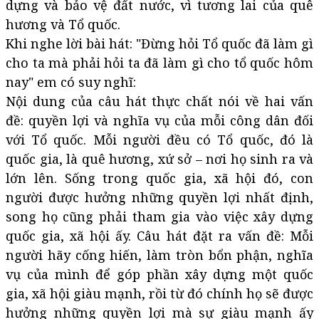
dựng và bảo vệ đất nước, vì tương lai của quê
hương và Tổ quốc.
Khi nghe lời bài hát: "Đừng hỏi Tổ quốc đã làm gì
cho ta mà phải hỏi ta đã làm gì cho tổ quốc hôm
nay" em có suy nghĩ:
Nội dung của câu hát thực chất nói về hai vấn
đề: quyền lợi và nghĩa vụ của mỗi công dân đối
với Tổ quốc. Mỗi người đều có Tổ quốc, đó là
quốc gia, là quê hương, xứ sở – nơi họ sinh ra và
lớn lên. Sống trong quốc gia, xã hội đó, con
người được hưởng những quyền lợi nhất định,
song họ cũng phải tham gia vào việc xây dựng
quốc gia, xã hội ấy. Câu hát đặt ra vấn đề: Mỗi
người hãy cống hiến, làm tròn bổn phận, nghĩa
vụ của mình để góp phần xây dựng một quốc
gia, xã hội giàu mạnh, rồi từ đó chính họ sẽ được
hưởng những quyền lợi mà sự giàu mạnh ấy