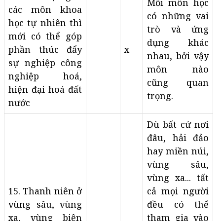
Mỗi môn học
các môn khoa
có những vai
học tự nhiên thì
trò và ứng
mới có thể góp
dụng khác
phần thúc đẩy
x
nhau, bởi vậy
sự nghiệp công
môn nào
nghiệp hoá,
cũng quan
hiện đại hoá đất
trọng.
nước
Dù bất cứ nơi
đâu, hải đảo
hay miền núi,
vùng sâu,
vùng xa... tất
15. Thanh niên ở
cả mọi người
vùng sâu, vùng
đều có thể
xa, vùng biên
tham gia vào