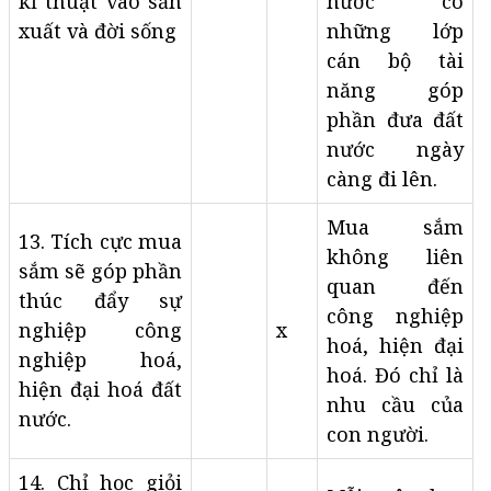
kĩ thuật vào sản
nước có
xuất và đời sống
những lớp
cán bộ tài
năng góp
phần đưa đất
nước ngày
càng đi lên.
Mua sắm
13. Tích cực mua
không liên
sắm sẽ góp phần
quan đến
thúc đẩy sự
công nghiệp
nghiệp công
x
hoá, hiện đại
nghiệp hoá,
hoá. Đó chỉ là
hiện đại hoá đất
nhu cầu của
nước.
con người.
14. Chỉ học giỏi