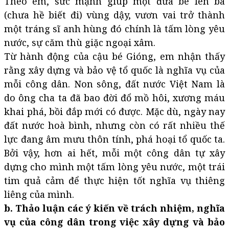
Theo em, sức mạnh giúp một đứa bé lên ba
(chưa hề biết đi) vùng dậy, vươn vai trở thành
một tráng sĩ anh hùng đó chính là tấm lòng yêu
nước, sự căm thù giặc ngoại xâm.
Từ hành động của cậu bé Gióng, em nhận thấy
rằng xây dựng và bảo vệ tổ quốc là nghĩa vụ của
mỗi công dân. Non sông, đất nước Việt Nam là
do ông cha ta đã bao đời đổ mồ hôi, xương máu
khai phá, bồi đắp mới có được. Mặc dù, ngày nay
đất nước hoà bình, nhưng còn có rất nhiều thế
lực đang âm mưu thôn tính, phá hoại tổ quốc ta.
Bởi vậy, hơn ai hết, mỗi một công dân tự xây
dựng cho mình một tấm lòng yêu nước, một trái
tim quả cảm để thực hiện tốt nghĩa vụ thiêng
liêng của mình.
b. Thảo luận các ý kiến về trách nhiệm, nghĩa
vụ của công dân trong việc xây dựng và bảo