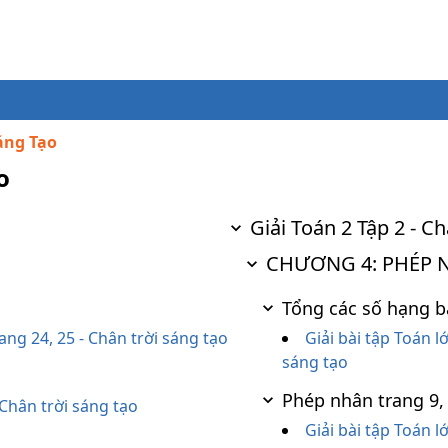
Sáng Tạo
o
Giải Toán 2 Tập 2 - C
CHƯƠNG 4: PHÉP 
Tổng các số hạng b
ang 24, 25 - Chân trời sáng tạo
Giải bài tập Toán l
sáng tạo
Phép nhân trang 9, 
 Chân trời sáng tạo
Giải bài tập Toán l