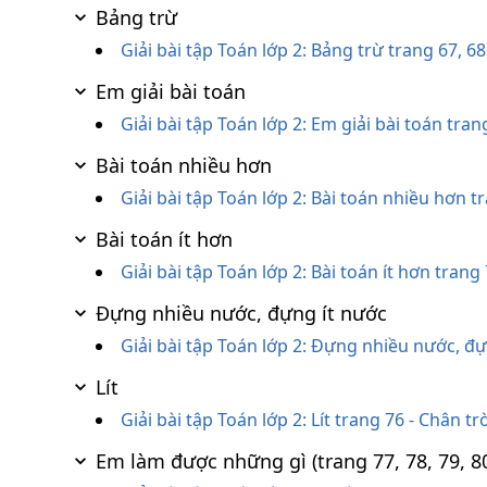
Bảng trừ
Giải bài tập Toán lớp 2: Bảng trừ trang 67, 68
Em giải bài toán
Giải bài tập Toán lớp 2: Em giải bài toán tran
Bài toán nhiều hơn
Giải bài tập Toán lớp 2: Bài toán nhiều hơn t
Bài toán ít hơn
Giải bài tập Toán lớp 2: Bài toán ít hơn trang
Đựng nhiều nước, đựng ít nước
Giải bài tập Toán lớp 2: Đựng nhiều nước, đự
Lít
Giải bài tập Toán lớp 2: Lít trang 76 - Chân tr
Em làm được những gì (trang 77, 78, 79, 8