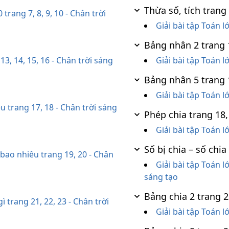
Thừa số, tích trang
trang 7, 8, 9, 10 - Chân trời
Giải bài tập Toán l
Bảng nhân 2 trang 
13, 14, 15, 16 - Chân trời sáng
Giải bài tập Toán l
Bảng nhân 5 trang 
Giải bài tập Toán l
iệu trang 17, 18 - Chân trời sáng
Phép chia trang 18, 
Giải bài tập Toán l
Số bị chia – số chi
 bao nhiêu trang 19, 20 - Chân
Giải bài tập Toán l
sáng tạo
Bảng chia 2 trang 2
 trang 21, 22, 23 - Chân trời
Giải bài tập Toán l