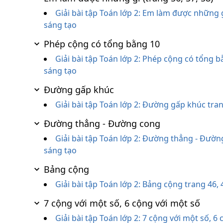
Giải bài tập Toán lớp 2: Em làm được những gì
sáng tạo
Phép cộng có tổng bằng 10
Giải bài tập Toán lớp 2: Phép cộng có tổng b
sáng tạo
Đường gấp khúc
Giải bài tập Toán lớp 2: Đường gấp khúc tran
Đường thẳng - Đường cong
Giải bài tập Toán lớp 2: Đường thẳng - Đường
sáng tạo
Bảng cộng
Giải bài tập Toán lớp 2: Bảng cộng trang 46, 4
7 cộng với một số, 6 cộng với một số
Giải bài tập Toán lớp 2: 7 cộng với một số, 6 