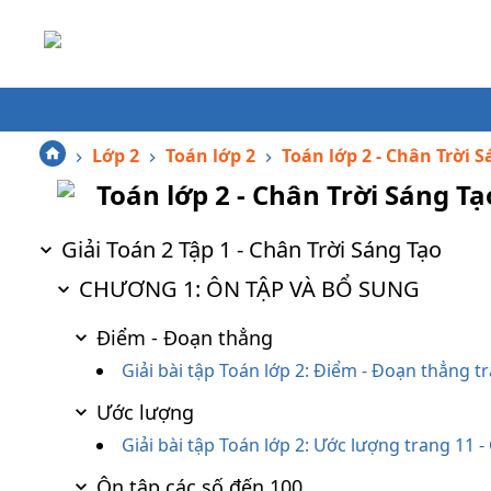
Lớp 2
Toán lớp 2
Toán lớp 2 - Chân Trời 
Toán lớp 2 - Chân Trời Sáng Tạ
Giải Toán 2 Tập 1 - Chân Trời Sáng Tạo
CHƯƠNG 1: ÔN TẬP VÀ BỔ SUNG
Điểm - Đoạn thẳng
Giải bài tập Toán lớp 2: Điểm - Đoạn thẳng tr
Ước lượng
Giải bài tập Toán lớp 2: Ước lượng trang 11 -
Ôn tập các số đến 100