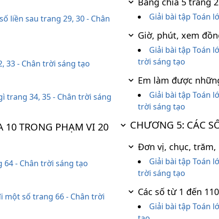
Bảng chia 5 trang 2
Giải bài tập Toán l
, số liền sau trang 29, 30 - Chân
Giờ, phút, xem đồng
Giải bài tập Toán l
trời sáng tạo
2, 33 - Chân trời sáng tạo
Em làm được những 
Giải bài tập Toán l
ì trang 34, 35 - Chân trời sáng
trời sáng tạo
CHƯƠNG 5: CÁC SỐ
 10 TRONG PHẠM VI 20
Đơn vị, chục, trăm, 
Giải bài tập Toán l
g 64 - Chân trời sáng tạo
trời sáng tạo
Các số từ 1 đến 110
 đi một số trang 66 - Chân trời
Giải bài tập Toán l
tạo