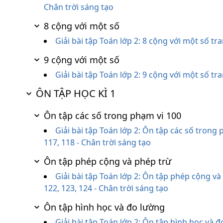
Chân trời sáng tạo
8 cộng với một số
Giải bài tập Toán lớp 2: 8 cộng với một số tr
9 cộng với một số
Giải bài tập Toán lớp 2: 9 cộng với một số tr
ÔN TẬP HỌC KÌ 1
Ôn tập các số trong phạm vi 100
Giải bài tập Toán lớp 2: Ôn tập các số trong 
117, 118 - Chân trời sáng tạo
Ôn tập phép cộng và phép trừ
Giải bài tập Toán lớp 2: Ôn tập phép cộng và
122, 123, 124 - Chân trời sáng tạo
Ôn tập hình học và đo lường
Giải bài tập Toán lớp 2: Ôn tập hình học và 