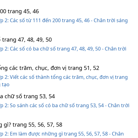
00 trang 45, 46
ớp 2: Các số từ 111 đến 200 trang 45, 46 - Chân trời sáng
 trang 47, 48, 49, 50
ớp 2: Các số có ba chữ số trang 47, 48, 49, 50 - Chân trời
ổng các trăm, chục, đơn vị trang 51, 52
ớp 2: Viết các số thành tổng các trăm, chục, đơn vị trang
g tạo
a chữ số trang 53, 54
ớp 2: So sánh các số có ba chữ số trang 53, 54 - Chân trời
gì? trang 55, 56, 57, 58
ớp 2: Em làm được những gì trang 55, 56, 57, 58 - Chân