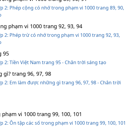
lớp 2: Phép cộng có nhớ trong phạm vi 1000 trang 89, 90,
o
ng phạm vi 1000 trang 92, 93, 94
ớp 2: Phép trừ có nhớ trong phạm vi 1000 trang 92, 93,
o
g 95
ớp 2: Tiền Việt Nam trang 95 - Chân trời sáng tạo
gì? trang 96, 97, 98
ớp 2: Em làm được những gì trang 96, 97, 98 - Chân trời
 phạm vi 1000 trang 99, 100, 101
ớp 2: Ôn tập các số trong phạm vi 1000 trang 99, 100, 101