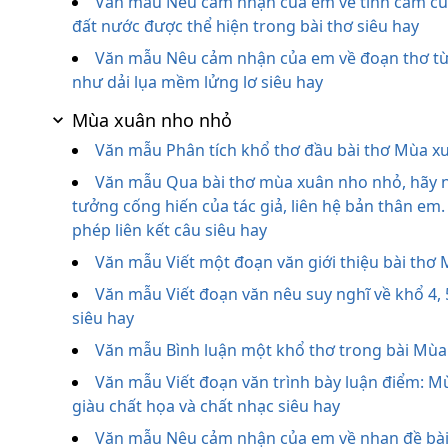
Văn mẫu Nêu cảm nhận của em về tình cảm của
đất nước được thể hiện trong bài thơ siêu hay
Văn mẫu Nêu cảm nhận của em về đoạn thơ từ 
như dải lụa mềm lửng lơ siêu hay
Mùa xuân nho nhỏ
Văn mẫu Phân tích khổ thơ đầu bài thơ Mùa 
Văn mẫu Qua bài thơ mùa xuân nho nhỏ, hãy n
tưởng cống hiến của tác giả, liên hệ bản thân em
phép liên kết câu siêu hay
Văn mẫu Viết một đoạn văn giới thiệu bài th
Văn mẫu Viết đoạn văn nêu suy nghĩ về khổ 4,
siêu hay
Văn mẫu Bình luận một khổ thơ trong bài Mù
Văn mẫu Viết đoạn văn trình bày luận điểm: Mu
giàu chất họa và chất nhạc siêu hay
Văn mẫu Nêu cảm nhận của em về nhan đề bà