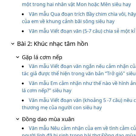
một trong hai nhân vật Mon hoặc Mên siêu hay
Văn mẫu Qua đoạn trích Bầy chim chìa vôi, hãy v
của em về khung cảnh bãi sông siêu hay
Văn mẫu Viết đoạn văn (5-7 câu) chia sẻ một kỉ
Bài 2: Khúc nhạc tâm hồn
Gặp lá cơm nếp
Văn mẫu Viết đoạn văn ngắn nêu cảm nhận của 
tác giả được thể hiện trong văn bản “Trở gió" siê
Văn mẫu Em cảm nhận như thế nào về hình ảnh
lá cơm nếp?" siêu hay
Văn mẫu Viết đoạn văn (khoảng 5 -7 câu) nêu 
thương mẹ của người con siêu hay
Đồng dao mùa xuân
Văn mẫu Nêu cảm nhận của em về tình cảm cu
người lính đã hi sinh trong bài thơ Đồng dao mù