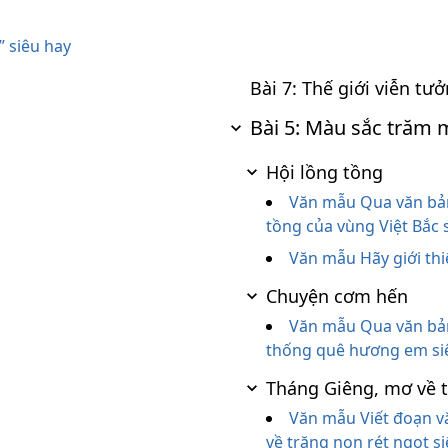
” siêu hay
Bài 7: Thế giới viễn tư
Bài 5: Màu sắc trăm 
Hội lồng tồng
Văn mẫu Qua văn bản Hộ
tồng của vùng Việt Bắc
Văn mẫu Hãy giới thi
Chuyện cơm hến
Văn mẫu Qua văn bản C
thống quê hương em si
Tháng Giêng, mơ về t
Văn mẫu Viết đoạn v
về trăng non rét ngọt s