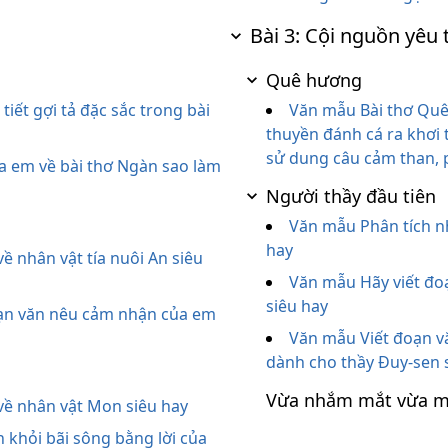
Bài 3: Cội nguồn yêu
Quê hương
́t gợi tả đặc sắc trong bài
Văn mẫu Bài thơ Quê
thuyền đánh cá ra khơi 
sử dung câu cảm than, p
 em về bài thơ Ngàn sao làm
Người thầy đầu tiên
Văn mẫu Phân tích nh
hay
̀ nhân vật tía nuôi An siêu
Văn mẫu Hãy viết đoa
siêu hay
oạn văn nêu cảm nhận của em
Văn mẫu Viết đoạn vă
dành cho thầy Đuy-sen 
Vừa nhắm mắt vừa m
về nhân vật Mon siêu hay
 khỏi bãi sông bằng lời của