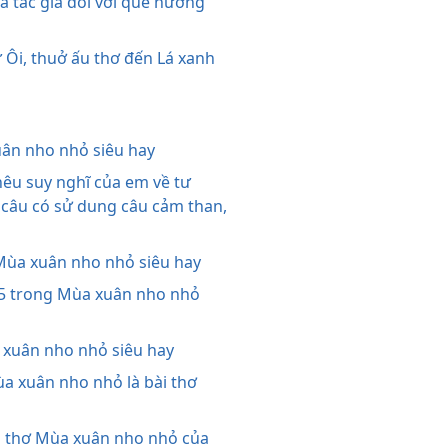
 tác giả đối với quê hương
Ôi, thuở ấu thơ đến Lá xanh
xuân nho nhỏ siêu hay
êu suy nghĩ của em về tư
. câu có sử dung câu cảm than,
ơ Mùa xuân nho nhỏ siêu hay
 5 trong Mùa xuân nho nhỏ
a xuân nho nhỏ siêu hay
̀a xuân nho nhỏ là bài thơ
i thơ Mùa xuân nho nhỏ của