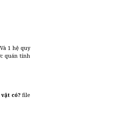
 Và 1 hệ quy
ực quán tính
 vật có?
file