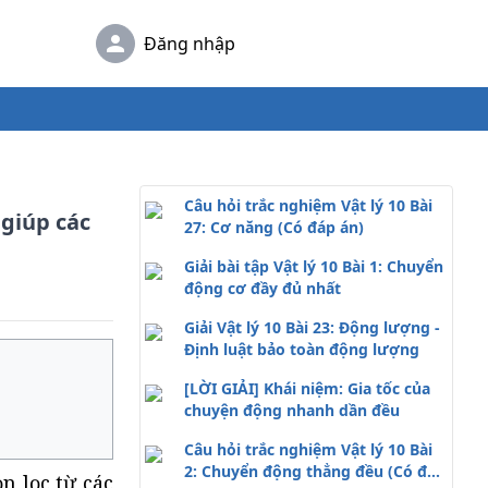
Đăng nhập
Câu hỏi trắc nghiệm Vật lý 10 Bài
 giúp các
27: Cơ năng (Có đáp án)
Giải bài tập Vật lý 10 Bài 1: Chuyển
động cơ đầy đủ nhất
Giải Vật lý 10 Bài 23: Động lượng -
Định luật bảo toàn động lượng
[LỜI GIẢI] Khái niệm: Gia tốc của
chuyện động nhanh dần đều
Câu hỏi trắc nghiệm Vật lý 10 Bài
2: Chuyển động thẳng đều (Có đáp
n lọc từ các