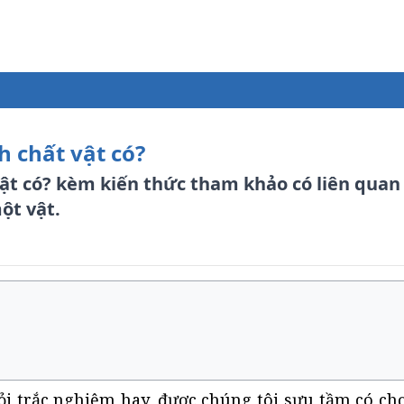
h chất vật có?
vật có? kèm kiến thức tham khảo có liên quan
ột vật.
i trắc nghiệm hay, được chúng tôi sưu tầm có chọ