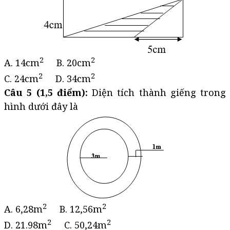
2
2
A. 14cm
B. 20cm
2
2
C. 24cm
D. 34cm
Câu 5 (1,5 điểm):
Diện tích thành giếng trong
hình dưới đây là
2
2
A. 6,28m
B. 12,56m
2
2
D. 21.98m
C. 50,24m