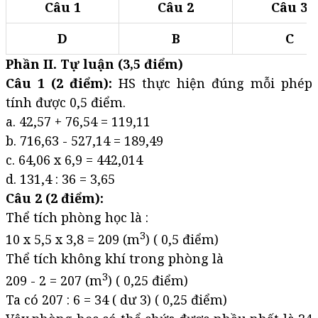
Câu 1
Câu 2
Câu 3
D
B
C
Phần II. Tự luận (3,5 điểm)
Câu 1 (2 điểm):
HS thực hiện đúng mỗi phép
tính được 0,5 điểm.
a. 42,57 + 76,54 = 119,11
b. 716,63 - 527,14 = 189,49
c. 64,06 x 6,9 = 442,014
d. 131,4 : 36 = 3,65
Câu 2 (2 điểm):
Thể tích phòng học là :
3
10 x 5,5 x 3,8 = 209 (m
) ( 0,5 điểm)
Thể tích không khí trong phòng là
3
209 - 2 = 207 (m
) ( 0,25 điểm)
Ta có 207 : 6 = 34 ( dư 3) ( 0,25 điểm)