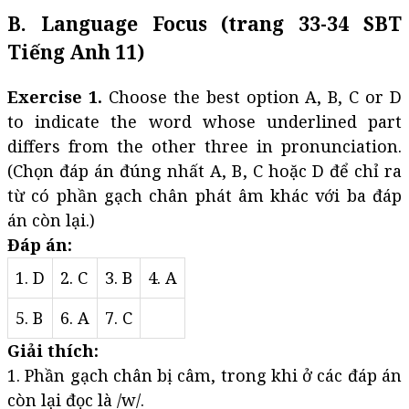
B. Language Focus (trang 33-34 SBT
Tiếng Anh 11)
Exercise 1.
Choose the best option A, B, C or D
to indicate the word whose underlined part
differs from the other three in pronunciation.
(Chọn đáp án đúng nhất A, B, C hoặc D để chỉ ra
từ có phần gạch chân phát âm khác với ba đáp
án còn lại.)
Đáp án:
1. D
2. C
3. B
4. A
5. B
6. A
7. C
Giải thích:
1. Phần gạch chân bị câm, trong khi ở các đáp án
còn lại đọc là /w/.