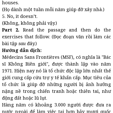
houses.
(Họ dành một tuần mỗi năm giúp đỡ xây nhà.)
5. No, it doesn’t.
(Không, không phải vậy.)
Part 2.
Read the passage and then do the
exercises that follow. (Đọc đoạn văn rồi làm các
bài tập
sau
đây.)
Hướng dẫn dịch:
Médecins Sans Frontières (MSF), có nghĩa là "Bác
sĩ Không Biên giới", được thành lập vào năm
1971. Hiện nay nó là tổ chức độc lập lớn nhất thế
giới cung cấp cứu trợ y tế khẩn cấp. Mục tiêu của
tổ chức là giúp đỡ những người bị ảnh hưởng
nặng nề trong chiến tranh hoặc thiên tai, như
động đất hoặc lũ lụt.
Hàng năm có khoảng 3.000 người được đưa ra
nước ngoài để làm việc tại hơn bảy mươi quốc