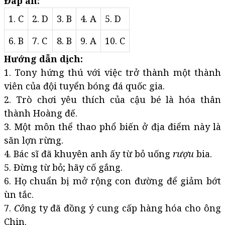
Đáp án:
1. C
2. D
3. B
4. A
5. D
6. B
7. C
8. B
9. A
10. C
Hướng dẫn dịch:
1. Tony hứng thú với việc trở thành một thành
viên của đội tuyển bóng đá quốc gia.
2. Trò chơi yêu thích của cậu bé là hóa thân
thành Hoàng đế.
3. Một môn thể thao phổ biến ở địa điểm này là
săn lợn rừng.
4. Bác sĩ đã khuyên anh ấy từ bỏ uống
rượu
bia.
5. Đừng từ bỏ; hãy cố gắng.
6. Họ chuẩn bị mở rộng con đường để giảm bớt
ùn tắc.
7.
Cô
ng ty đã đồng ý cung cấp hàng hóa cho ông
Chin.