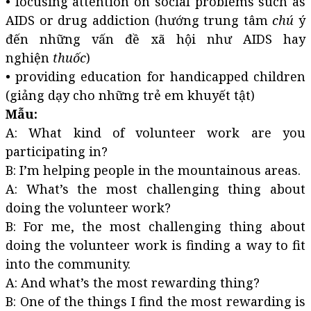
• focusing attention on social problems such as
AIDS or drug addiction (hướng trung tâm
chú
ý
đến những vấn đề xã hội như AIDS hay
nghiện
thuốc
)
• providing education for handicapped children
(giảng dạy cho những trẻ em khuyết tật)
Mẫu:
A: What kind of volunteer work are you
participating in?
B: I’m helping people in the mountainous areas.
A: What’s the most challenging thing about
doing the volunteer work?
B: For me, the most challenging thing about
doing the volunteer work is finding a way to fit
into the community.
A: And what’s the most rewarding thing?
B: One of the things I find the most rewarding is