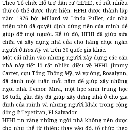
Theo Tổ chức Hỗ trợ dân cư (HFHI), có rất nhiều
thứ có thể được thực hiện. HFHI được thành lập
năm 1976 bởi Millard và Linda Fuller, các nhà
triệu phú đã quyết định dùng tiền của mình để
giúp đỡ mọi người. Kể từ đó, HFHI đã giúp sửa
chữa và xây dựng nhà cửa cho hàng chục ngàn
người ở
Hoa Kỳ
và trên 30 quốc gia khác.
Một cái nhìn vào những người xây dựng các căn
nhà này tiết lộ rất nhiều điều về HFHI. Jimmy
Carter, cựu Tổng Thống
Mỹ
, và vợ ông, Rosalynn,
đã dành một tuần mỗi năm để giúp xây những
ngôi nhà. Evinor Mira, một học sinh trung học
16 tuổi, gần đây đã giúp xây dựng nhà ở cho gia
đình của mình và những người khác trong cộng
đồng ở Tepetitan, El Salvador.
HFHI tin rằng những ngôi nhà không nên được
cho như thể từ thiện; thay vào đó, tổ chức theo