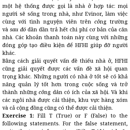
một hệ thống được gọi là nhà ở hợp tác: mọi
người sẽ sống trong nhà, như Evinor, làm việc
cùng với tình nguyện viên trên
cô
ng trường
và
sau đó
dần dần trả hết chi phí cơ bản của căn
nhà. Các khoản thanh toán này cùng với những
đóng góp tạo điều kiện để HFHI giúp đỡ người
khác.
Bằng cách giải quyết vấn đề thiếu nhà ở, HFHI
cũng giải quyết được các vấn đề xã hội quan
trọng khác. Những người có nhà ở tốt sẽ có khả
năng quản lý tốt hơn trong cuộc sống và trở
thành những
cô
ng dân có ích của xã hội. Và khi
các ngôi nhà được cải thiện, khu vực hàng xóm
và cả cộng đồng cũng có thể được cải thiện.
Exercise 1:
Fill T (True) or F (False) to the
following statements. For the false statement,