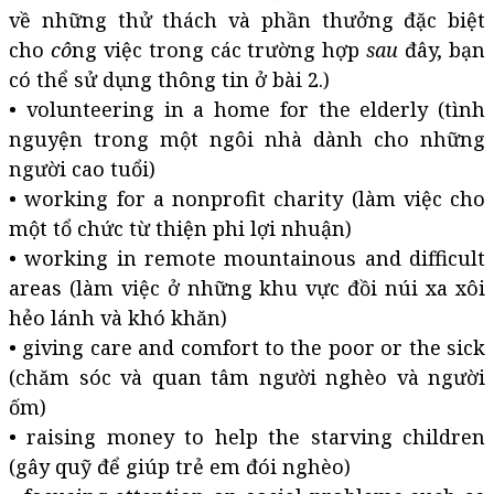
về những thử thách và phần thưởng đặc biệt
cho
cô
ng việc trong các trường hợp
sau
đây, bạn
có thể sử dụng thông tin ở bài 2.)
• volunteering in a home for the elderly (tình
nguyện trong một ngôi nhà dành cho những
người cao tuổi)
• working for a nonprofit charity (làm việc cho
một tổ chức từ thiện phi lợi nhuận)
• working in remote mountainous and difficult
areas (làm việc ở những khu vực đồi núi xa xôi
hẻo lánh và khó khăn)
• giving care and comfort to the poor or the sick
(chăm sóc và quan tâm người nghèo và người
ốm)
• raising money to help the starving children
(gây quỹ để giúp trẻ em đói nghèo)