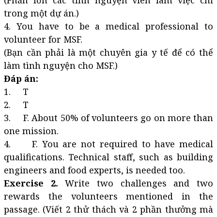
(Phần lớn các tình nguyện viên làm việc chỉ
trong một dự án.)
4. You have to be a medical professional to
volunteer for MSF.
(Bạn cần phải là một chuyên gia y tế để có thể
làm tình nguyện cho MSF.)
Đáp án:
1. T
2. T
3. F. About 50% of volunteers go on more than
one mission.
4. F. You are not required to have medical
qualifications. Technical staff, such as building
engineers and food experts, is needed too.
Exercise 2.
Write two challenges and two
rewards the volunteers mentioned in the
passage. (Viết 2 thử thách và 2 phần thưởng mà