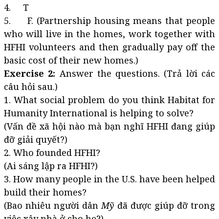
4. T
5. F. (Partnership housing means that people
who will live in the homes, work together with
HFHI volunteers and then gradually pay off the
basic cost of their new homes.)
Exercise 2:
Answer the questions. (Trả lời các
câu hỏi sau.)
1. What social problem do you think Habitat for
Humanity International is helping to solve?
(Vấn đề xã hội nào mà bạn nghĩ HFHI đang giúp
đỡ giải quyết?)
2. Who founded HFHI?
(Ai sáng lập ra HFHI?)
3. How many people in the U.S. have been helped
build their homes?
(Bao nhiêu người dân
Mỹ
đã được giúp đỡ trong
việc xây nhà ở cho họ?)