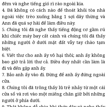
đêm và nghe tiếng gió rì rào ngoài kia.
4. Đã không có cách nào để thoát khỏi tòa nhà
ngoài việc trèo xuống bằng 1 sợi dây thừng và
Ann đã quá sợ hãi để làm điều này.
5.
Chú
ng tôi đã nghe thấy tiếng động cơ gầm rú
khi chiếc máy bay cất cánh và
chú
ng tôi đã thấy
những người ở dưới mặt đất vẫy tay chào tạm
biệt.
6. Viết thư cho anh ấy vô hại thôi; anh ấy không
bao giờ trả lời thư cả. Điều duy nhất cần làm là
đi và đến gặp anh ấy.
7. Bảo anh ấy vào đi. Đừng để anh ấy đứng ngoài
cửa.
8.
Chú
ng tôi đã trông thấy lũ trẻ nhảy từ một cái
cửa sổ và rơi vào một miếng chăn giữ bởi những
người ở phía dưới.
9. Thật không dễ chịu khi thức dậy và nghe thấy