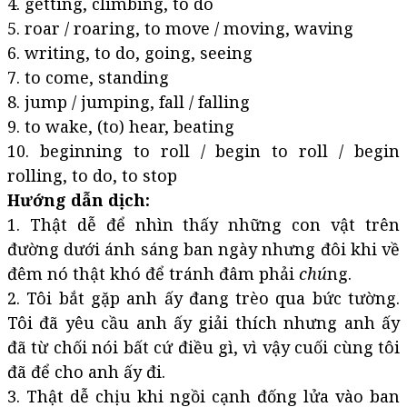
4. getting, climbing, to do
5. roar / roaring, to move / moving, waving
6. writing, to do, going, seeing
7. to come, standing
8. jump / jumping, fall / falling
9. to wake, (to) hear, beating
10. beginning to roll / begin to roll / begin
rolling, to do, to stop
Hướng dẫn dịch:
1. Thật dễ để nhìn thấy những con vật trên
đường dưới ánh sáng ban ngày nhưng đôi khi về
đêm nó thật khó để tránh đâm phải
chú
ng.
2. Tôi bắt gặp anh ấy đang trèo qua bức tường.
Tôi đã yêu cầu anh ấy giải thích nhưng anh ấy
đã từ chối nói bất cứ điều gì, vì vậy cuối cùng tôi
đã để cho anh ấy đi.
3. Thật dễ chịu khi ngồi cạnh đống lửa vào ban