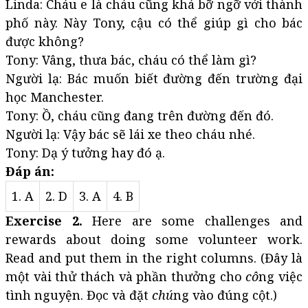
Linda: Cháu e là cháu cũng khá bỡ ngỡ với thành
phố này. Này Tony, cậu có thể giúp gì cho bác
được không?
Tony: Vâng, thưa bác, cháu có thể làm gì?
Người lạ: Bác muốn biết đường đến trường đại
học Manchester.
Tony: Ồ, cháu cũng đang trên đường đến đó.
Người lạ: Vậy bác sẽ lái xe theo cháu nhé.
Tony: Dạ ý tưởng hay đó ạ.
Đáp án:
1. A
2. D
3. A
4. B
Exercise 2.
Here are some challenges and
rewards about doing some volunteer work.
Read and put them in the right columns. (Đây là
một vài thử thách và phần thưởng cho
cô
ng việc
tình nguyện. Đọc và đặt
chú
ng vào đúng cột.)