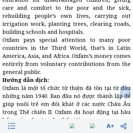
care and comfort to the poor and the sick,
rebuilding people’s own lives, carrying out
irrigation work, planting trees, clearing roads,
building schools and hospitals.
Oxfam pays special attention to many poor
countries in the Third World, that’s in Latin
America, Asia, and Africa. Oxfam’s money comes
entirely from voluntary contributions from the
general public.
Hướng dẫn dịch:
Oxfam là một tổ chức từ thiện đã tồn tại từ đầu
những năm 1940. Ban đầu nó được thành lập để
giúp nuôi trẻ em đói khát ở các nước Châu Âu
trong Thế chiến II. Oxfam đã hoạt động tại hầu
hết mọi quốc gia trên thế giới.
A+
Oxfam tài trợ các dự án tương đối nhỏ, không