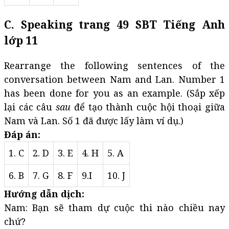
C. Speaking trang 49 SBT Tiếng Anh
lớp 11
Rearrange the following sentences of the
conversation between Nam and Lan. Number 1
has been done for you as an example. (Sắp xếp
lại các câu
sau
để tạo thành cuộc hội thoại giữa
Nam và Lan. Số 1 đã được lấy làm ví dụ.)
Đáp án:
1. C
2. D
3. E
4. H
5. A
6. B
7. G
8. F
9.I
10. J
Hướng dẫn dịch:
Nam: Bạn sẽ tham dự cuộc thi nào chiều nay
chứ?