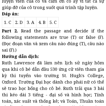
luyện viên của cô và cảm ơn cô ấy vì tất cả sự
giúp đỡ của cô trong suốt quá trình tập luyện.
Đáp án:
1. C
2. D
3. A
4. B
5. C
Part 2.
Read the passage and decide if the
following statements are true (T) or false (F).
(Đọc đoạn văn và xem câu nào đúng (T), câu nào
sai (F).)
Hướng dẫn dịch:
Ruth Lawrence đã làm nên lịch sử ngày hôm
qua khi cô bé dẫn đầu 530 ứng cử viên tham gia
kỳ thi tuyển vào trường St. Hugh's College,
Oxford. Trường Đại học dành cho phái nữ có thể
sẽ trao học bổng cho cô bé. Ruth trải qua 3 bài
thi kéo dài 3 tiếng - đại số và hình học; Tính
toán, xác suất và thống kê; và Toán, Thuần toán