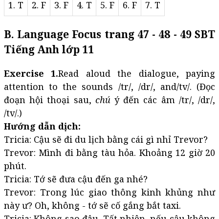
1. T
2. F
3. F
4. T
5. F
6. F
7. T
B. Language Focus trang 47 - 48 - 49 SBT
Tiếng Anh lớp 11
Exercise 1.
Read aloud the dialogue, paying
attention to the sounds /tr/, /dr/, and/tv/. (Đọc
đoạn hội thoại sau,
chú
ý đến các âm /tr/, /dr/,
/tv/.)
Hướng dẫn dịch:
Tricia: Cậu sẽ đi du lịch bằng cái gì nhỉ Trevor?
Trevor: Mình đi bằng tàu hỏa. Khoảng 12 giờ 20
phút.
Tricia: Tớ sẽ đưa cậu đến ga nhé?
Trevor: Trong lúc giao thông kinh khủng như
này ư? Oh, không - tớ sẽ cố gắng bắt taxi.
Tricia: Không sao đâu. Tất nhiên, nếu cậu không