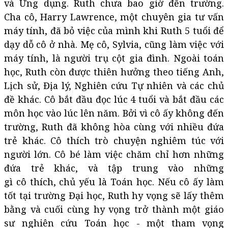
và Ứng dụng. Ruth chưa bao giờ đến trường.
Cha cô, Harry Lawrence, một chuyên gia tư vấn
máy tính, đã bỏ việc của mình khi Ruth 5 tuổi để
dạy dỗ cô ở nhà. Mẹ cô, Sylvia, cũng làm việc với
máy tính, là người trụ cột gia đình. Ngoài toán
học, Ruth còn được thiên hưởng theo tiếng Anh,
Lịch sử, Địa lý, Nghiên cứu Tự nhiên và các chủ
đề khác. Cô bắt đầu đọc lúc 4 tuổi và bắt đầu các
môn học vào lúc lên năm. Bởi vì cô ấy không đến
trường, Ruth đã không hòa cùng với nhiều đứa
trẻ khác. Cô thích trò chuyện nghiêm túc với
người lớn. Cô bé làm việc chăm chỉ hơn những
đứa trẻ khác, và tập trung vào những
gì cô thích, chủ yếu là Toán học. Nếu cô ấy làm
tốt tại trường Đại học, Ruth hy vọng sẽ lấy thêm
bằng và cuối cùng hy vọng trở thành một giáo
sư nghiên cứu Toán học - một tham vọng