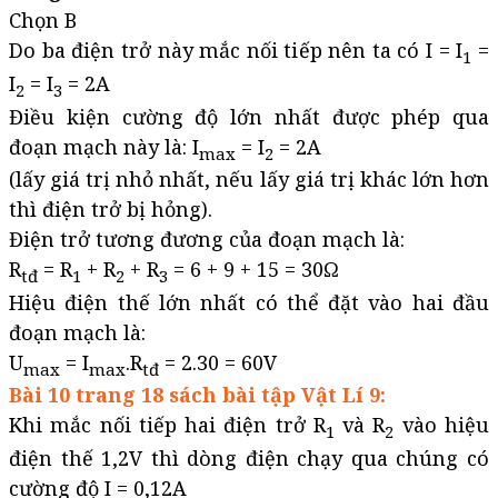
Chọn B
Do ba điện trở này mắc nối tiếp nên ta có I = I
=
1
I
= I
= 2A
2
3
Điều kiện cường độ lớn nhất được phép qua
đoạn mạch này là: I
= I
= 2A
max
2
(lấy giá trị nhỏ nhất, nếu lấy giá trị khác lớn hơn
thì điện trở bị hỏng).
Điện trở tương đương của đoạn mạch là:
R
= R
+ R
+ R
= 6 + 9 + 15 = 30Ω
tđ
1
2
3
Hiệu điện thế lớn nhất có thể đặt vào hai đầu
đoạn mạch là:
U
= I
.R
= 2.30 = 60V
max
max
tđ
Bài 10 trang 18 sách bài tập Vật Lí 9:
Khi mắc nối tiếp hai điện trở R
và R
vào hiệu
1
2
điện thế 1,2V thì dòng điện chạy qua chúng có
cường độ I = 0,12A