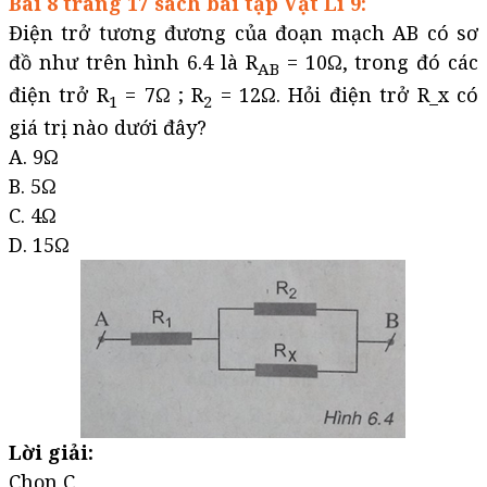
Bài 8 trang 17 sách bài tập Vật Lí 9:
Điện trở tương đương của đoạn mạch AB có sơ
đồ như trên hình 6.4 là R
= 10Ω, trong đó các
AB
điện trở R
= 7Ω ; R
= 12Ω. Hỏi điện trở R_x có
1
2
giá trị nào dưới đây?
A. 9Ω
B. 5Ω
C. 4Ω
D. 15Ω
Lời giải:
Chọn C