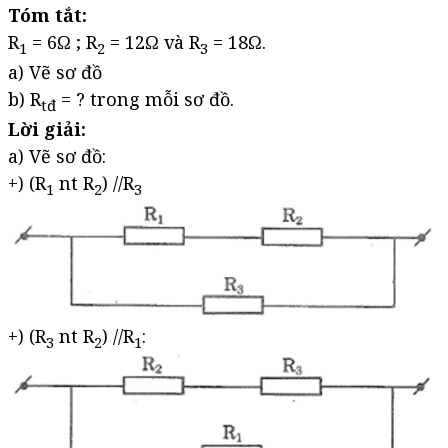
Tóm tắt:
R
= 6Ω ; R
= 12Ω và R
= 18Ω.
1
2
3
a) Vẽ sơ đồ
b) R
= ? trong mỗi sơ đồ.
tđ
Lời giải:
a) Vẽ sơ đồ:
+) (R
nt R
) //R
1
2
3
+) (R
nt R
) //R
:
3
2
1