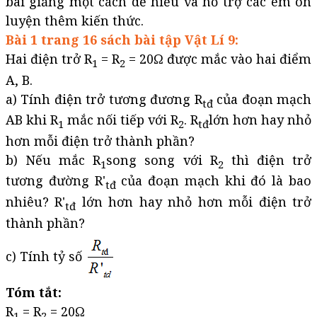
bài giảng một cách dễ hiểu và hỗ trợ các em ôn
luyện thêm kiến thức.
Bài 1 trang 16 sách bài tập Vật Lí 9:
Hai điện trở R
= R
= 20Ω được mắc vào hai điểm
1
2
A, B.
a) Tính điện trở tương đương R
của đoạn mạch
tđ
AB khi R
mắc nối tiếp với R
. R
lớn hơn hay nhỏ
1
2
tđ
hơn mỗi điện trở thành phần?
b) Nếu mắc R
song song với R
thì điện trở
1
2
tương đường R'
của đoạn mạch khi đó là bao
tđ
nhiêu? R'
lớn hơn hay nhỏ hơn mỗi điện trở
tđ
thành phần?
c) Tính tỷ số
Tóm tắt:
R
= R
= 20Ω
1
2