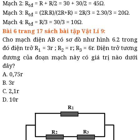
Mạch 2: R
= R + R/2 = 30 + 30/2 = 45Ω.
tđ
Mạch 3: R
= (2R.R)/(2R+R) = 2R/3 = 2.30/3 = 20Ω.
tđ
Mạch 4: R
= R/3 = 30/3 = 10Ω.
tđ
Bài 6 trang 17 sách bài tập Vật Lí 9:
Cho mạch điện AB có sơ đồ như hình 6.2 trong
đó điện trở R
= 3r ; R
= r; R
= 6r. Điện trở tương
1
2
3
đương của đoạn mạch này có giá trị nào dưới
đây?
A. 0,75r
B. 3r
C. 2,1r
D. 10r