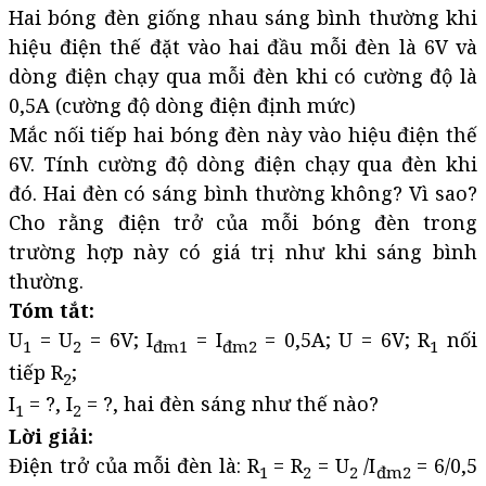
Hai bóng đèn giống nhau sáng bình thường khi
hiệu điện thế đặt vào hai đầu mỗi đèn là 6V và
dòng điện chạy qua mỗi đèn khi có cường độ là
0,5A (cường độ dòng điện định mức)
Mắc nối tiếp hai bóng đèn này vào hiệu điện thế
6V. Tính cường độ dòng điện chạy qua đèn khi
đó. Hai đèn có sáng bình thường không? Vì sao?
Cho rằng điện trở của mỗi bóng đèn trong
trường hợp này có giá trị như khi sáng bình
thường.
Tóm tắt:
U
= U
= 6V; I
= I
= 0,5A; U = 6V; R
nối
1
2
đm1
đm2
1
tiếp R
;
2
I
= ?, I
= ?, hai đèn sáng như thế nào?
1
2
Lời giải:
Điện trở của mỗi đèn là: R
= R
= U
/I
= 6/0,5
1
2
2
đm2