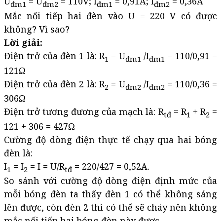
U
= U
= 110V; I
= 0,91A; I
= 0,36A
đm1
đm2
đm1
đm2
Mắc nối tiếp hai đèn vào U = 220 V có được
không? Vì sao?
Lời giải:
Điện trở của đèn 1 là: R
= U
/I
= 110/0,91 =
1
đm1
đm1
121Ω
Điện trở của đèn 2 là: R
= U
/I
= 110/0,36 =
2
đm2
đm2
306Ω
Điện trở tương đương của mạch là: R
= R
+ R
=
tđ
1
2
121 + 306 = 427Ω
Cường độ dòng điện thực tế chạy qua hai bóng
đèn là:
I
= I
= I = U/R
= 220/427 = 0,52A.
1
2
tđ
So sánh với cường độ dòng điện định mức của
mỗi bóng đèn ta thấy đèn 1 có thể không sáng
lên được, còn đèn 2 thì có thể sẽ cháy nên không
mắc nối tiếp hai bóng đèn này được.