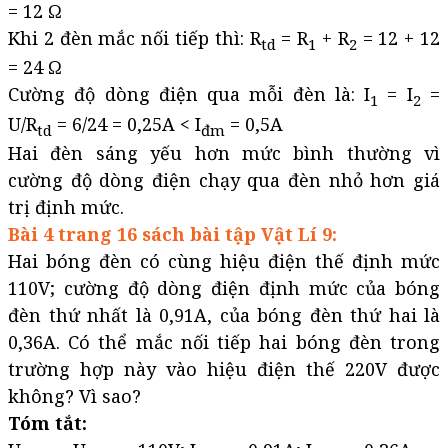
= 12 Ω
Khi 2 đèn mắc nối tiếp thì: R
= R
+ R
= 12 + 12
td
1
2
= 24 Ω
Cường độ dòng điện qua mỗi đèn là: I
= I
=
1
2
U/R
= 6/24 = 0,25A < I
= 0,5A
td
đm
Hai đèn sáng yếu hơn mức bình thường vì
cường độ dòng điện chạy qua đèn nhỏ hơn giá
trị định mức.
Bài 4 trang 16 sách bài tập Vật Lí 9:
Hai bóng đèn có cùng hiệu điện thế định mức
110V; cường độ dòng điện định mức của bóng
đèn thứ nhất là 0,91A, của bóng đèn thứ hai là
0,36A. Có thể mắc nối tiếp hai bóng đèn trong
trường hợp này vào hiệu điện thế 220V được
không? Vì sao?
Tóm tắt: