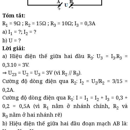
Tóm tắt:
R
= 9Ω ; R
= 15Ω ; R
= 10Ω; I
= 0,3A
1
2
3
3
a) I
= ?; I
= ?
1
2
b) U = ?
Lời giải:
a) Hiệu điện thế giữa hai đầu R
: U
= I
.R
=
3
3
3
3
0,3.10 = 3V.
⇒ U
= U
= U
= 3V (vì R
// R
).
23
2
3
2
3
Cường độ dòng điện qua R
: I
= U
/R
= 3/15 =
2
2
2
2
0,2A.
Cường độ dòng điện qua R
: I = I
= I
+ I
= 0,3 +
1
1
2
3
0,2 = 0,5A (vì R
nằm ở nhánh chính, R
và
1
2
R
nằm ở hai nhánh rẽ)
3
b) Hiệu điện thế giữa hai đầu đoạn mạch AB là: