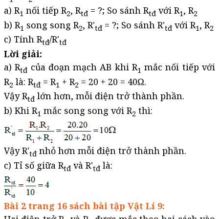
a) R
nối tiếp R
, R
= ?; So sánh R
với R
, R
1
2
tđ
tđ
1
2
b) R
song song R
, R'
= ?; So sánh R'
với R
, R
1
2
tđ
tđ
1
2
c) Tính R
/R'
tđ
tđ
Lời giải:
a) R
của đoạn mạch AB khi R
mắc nối tiếp với
tđ
1
R
là: R
= R
+ R
= 20 + 20 = 40Ω.
2
tđ
1
2
Vậy R
lớn hơn, mỗi điện trở thành phần.
tđ
b) Khi R
mắc song song với R
thì:
1
2
Vậy R'
nhỏ hơn mỗi điện trở thành phần.
tđ
c) Tỉ số giữa R
và R'
là:
tđ
tđ
Bài 2 trang 16 sách bài tập Vật Lí 9:
Hai điện trở R
và R
được mắc theo hai cách vào