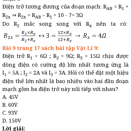
Điện trở tương đương của đoạn mạch: R
= R
+
AB
1
R
⇒ R
= R
– R
= 10 - 7= 3Ω
2x
2x
AB
1
Do R
mắc song song với R
nên ta có:
2
x
Bài 9 trang 17 sách bài tập Vật Lí 9:
Điện trở R
= 6Ω ; R
= 9Ω; R
= 15Ω chịu được
1
2
3
dòng điện có cường độ lớn nhất tương ứng là
I
= 5A ; I
= 2A và I
= 3A. Hỏi có thể đặt một hiệu
1
2
3
điện thế lớn nhất là bao nhiêu vào hai đầu đoạn
mạch gồm ba điện trở này nối tiếp với nhau?
A. 45V
B. 60V
C. 93V
D. 150V
Lời giải: