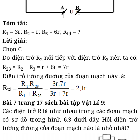
Tóm tắt:
R
= 3r; R
= r; R
= 6r; R
= ?
1
2
3
tđ
Lời giải:
Chọn C
Do điện trở R
nối tiếp với điện trở R
nên ta có:
2
3
R
= R
+ R
= r + 6r = 7r
23
2
3
Điện trở tương đương của đoạn mạch này là:
Bài 7 trang 17 sách bài tập Vật Lí 9:
Các điện trở R là như nhau trong các đoạn mạch
có sơ đồ trong hình 6.3 dưới đây. Hỏi điện trở
tương đương của đoạn mạch nào là nhỏ nhất?