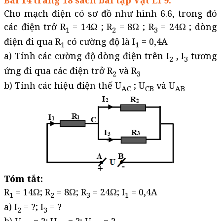
Bài 14 trang 18 sách bài tập Vật Lí 9:
Cho mạch điện có sơ đồ như hình 6.6, trong đó
các điện trở R
= 14Ω ; R
= 8Ω ; R
= 24Ω ; dòng
1
2
3
điện đi qua R
có cường độ là I
= 0,4A
1
1
a) Tính các cường độ dòng điện trên I
, I
tương
2
3
ứng đi qua các điện trở R
và R
2
3
b) Tính các hiệu điện thế U
; U
và U
AC
CB
AB
Tóm tắt:
R
= 14Ω; R
= 8Ω; R
= 24Ω; I
= 0,4A
1
2
3
1
a) I
= ?; I
= ?
2
3