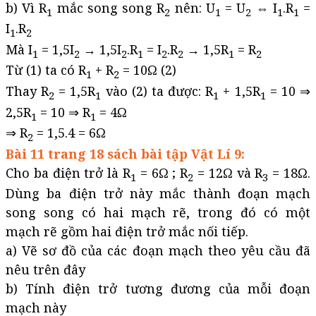
b) Vì R
mắc song song R
nên: U
= U
⇔ I
.R
=
1
2
1
2
1
1
I
.R
1
2
Mà I
= 1,5I
→ 1,5I
.R
= I
.R
→ 1,5R
= R
1
2
2
1
2
2
1
2
Từ (1) ta có R
+ R
= 10Ω (2)
1
2
Thay R
= 1,5R
vào (2) ta được: R
+ 1,5R
= 10 ⇒
2
1
1
1
2,5R
= 10 ⇒ R
= 4Ω
1
1
⇒ R
= 1,5.4 = 6Ω
2
Bài 11 trang 18 sách bài tập Vật Lí 9:
Cho ba điện trở là R
= 6Ω ; R
= 12Ω và R
= 18Ω.
1
2
3
Dùng ba điện trở này mắc thành đoạn mạch
song song có hai mạch rẽ, trong đó có một
mạch rẽ gồm hai điện trở mắc nối tiếp.
a) Vẽ sơ đồ của các đoạn mạch theo yêu cầu đã
nêu trên đây
b) Tính điện trở tương đương của mỗi đoạn
mạch này