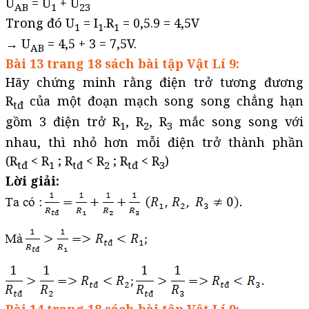
U
= U
+ U
AB
1
23
Trong đó U
= I
.R
= 0,5.9 = 4,5V
1
1
1
→ U
= 4,5 + 3 = 7,5V.
AB
Bài 13 trang 18 sách bài tập Vật Lí 9:
Hãy chứng minh rằng điện trở tương đương
R
của một đoạn mạch song song chẳng hạn
tđ
gồm 3 điện trở R
, R
, R
mắc song song với
1
2
3
nhau, thì nhỏ hơn mỗi điện trở thành phần
(R
< R
; R
< R
; R
< R
)
tđ
1
tđ
2
tđ
3
Lời giải: