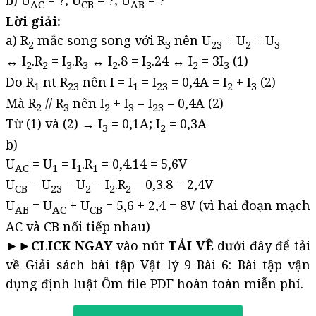
b) U
= ?; U
= ?; U
= ?
AC
CB
AB
Lời giải:
a) R
mắc song song với R
nên U
= U
= U
2
3
23
2
3
↔ I
.R
= I
.R
↔ I
.8 = I
.24 ↔ I
= 3I
(1)
2
2
3
3
2
3
2
3
Do R
nt R
nên I = I
= I
= 0,4A = I
+ I
(2)
1
23
1
23
2
3
Mà R
// R
nên I
+ I
= I
= 0,4A (2)
2
3
2
3
23
Từ (1) và (2) → I
= 0,1A; I
= 0,3A
3
2
b)
U
= U
= I
.R
= 0,4.14 = 5,6V
AC
1
1
1
U
= U
= U
= I
.R
= 0,3.8 = 2,4V
CB
23
2
2
2
U
= U
+ U
= 5,6 + 2,4 = 8V (vì hai đoạn mạch
AB
AC
CB
AC và CB nối tiếp nhau)
►►
CLICK NGAY
vào nút
TẢI VỀ
dưới đây để tải
về Giải sách bài tập Vật lý 9 Bài 6: Bài tập vận
dụng định luật Ôm file PDF hoàn toàn miễn phí.