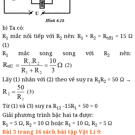
b) Ta có:
R
mắc nối tiếp với R
nên: R
+ R
= R
= 15 Ω
1
2
1
2
tđ1
(1)
R
mắc song song với R
nên:
1
2
Lấy (1) nhân với (2) theo vế suy ra R
R
= 50 Ω →
1
2
Từ (1) và (3) suy ra R
-15R
+ 50 = 0
12
1
Giải phương trình bậc hai ta được:
R
= 5 Ω, R
= 10 Ω hoặc R
= 10 Ω, R
= 5 Ω
1
2
1
2
Bài 3 trang 16 sách bài tập Vật Lí 9: