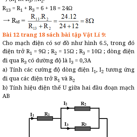
1
3
2
R
= R
+ R
= 6 + 18 = 24Ω
13
1
3
Bài 12 trang 18 sách bài tập Vật Lí 9:
Cho mạch điện có sơ đồ như hình 6.5, trong đó
điện trở R
= 9Ω ; R
= 15Ω ; R
= 10Ω ; dòng điện
1
2
3
đi qua R
có dường độ là I
= 0,3A
3
3
a) Tính các cường độ dòng điện I
, I
tương ứng
1
2
đi qua các điện trở R
và R
1
2
b) Tính hiệu điện thế U giữa hai đầu đoạn mạch
AB