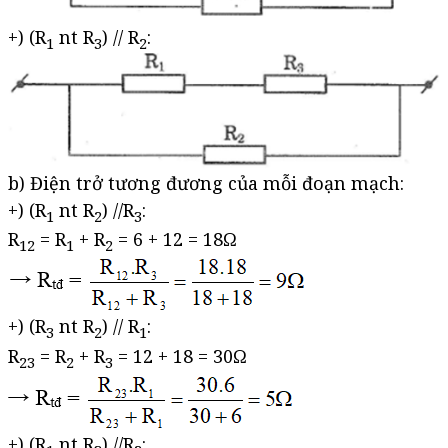
+) (R
nt R
) // R
:
1
3
2
b) Điện trở tương đương của mỗi đoạn mạch:
+) (R
nt R
) //R
:
1
2
3
R
= R
+ R
= 6 + 12 = 18Ω
12
1
2
+) (R
nt R
) // R
:
3
2
1
R
= R
+ R
= 12 + 18 = 30Ω
23
2
3
+) (R
nt R
) //R
: