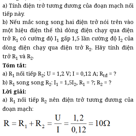
a) Tính điện trở tương đương của đoạn mạch nối
tiếp này.
b) Nếu mắc song song hai điện trở nói trên vào
một hiệu điện thế thì dòng điện chạy qua điện
trở R
có cường độ I
gấp 1,5 lần cường độ I
của
1
1
2
dòng điện chạy qua điện trở R
. Hãy tính điện
2
trở R
và R
.
1
2
Tóm tắt:
a) R
nối tiếp R
; U = 1,2 V; I = 0,12 A; R
= ?
1
2
tđ
b) R
song song R
: I
= 1,5I
, R
= ?; R
= ?
1
2
1
2
1
2
Lời giải:
a) R
nối tiếp R
nên điện trở tương đương của
1
2
đoạn mạch: