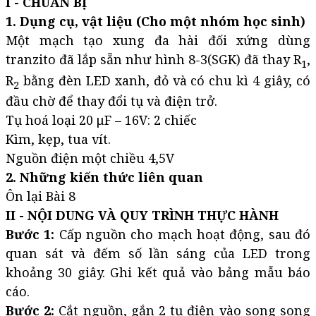
I - CHUẨN BỊ
1. Dụng cụ, vật liệu (Cho một nhóm học sinh)
Một mạch tạo xung đa hài đối xứng dùng
tranzito đã lắp sẵn như hình 8-3(SGK) đã thay R
,
1
R
bằng đèn LED xanh, đỏ và có chu kì 4 giây, có
2
đầu chờ để thay đổi tụ và điện trở.
Tụ hoá loại 20 μF – 16V: 2 chiếc
Kìm, kẹp, tua vít.
Nguồn điện một chiều 4,5V
2. Những kiến thức liên quan
Ôn lại Bài 8
II - NỘI DUNG VÀ QUY TRÌNH THỰC HÀNH
Bước 1:
Cấp nguồn cho mạch hoạt động, sau đó
quan sát và đếm số lần sáng của LED trong
khoảng 30 giây. Ghi kết quả vào bảng mẫu báo
cáo.
Bước 2:
Cắt nguồn, gắn 2 tụ điện vào song song