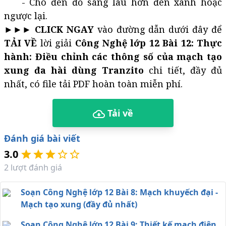
- Cho đèn đỏ sáng lâu hơn đèn xanh hoặc
ngược lại.
►►►
CLICK NGAY
vào đường dẫn dưới đây để
TẢI VỀ
lời giải
Công Nghệ lớp 12 Bài 12: Thực
hành: Điều chỉnh các thông số của mạch tạo
xung đa hài dùng Tranzito
chi tiết, đầy đủ
nhất, có file tải PDF hoàn toàn miễn phí.
Tải về
Đánh giá bài viết
3.0
2
lượt đánh giá
Soạn Công Nghệ lớp 12 Bài 8: Mạch khuyếch đại -
Mạch tạo xung (đầy đủ nhất)
Soạn Công Nghệ lớp 12 Bài 9: Thiết kế mạch điện