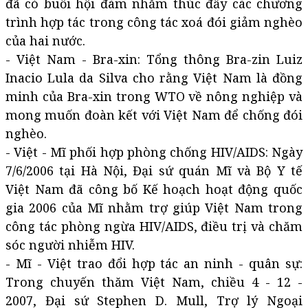
đã có buổi hội đàm nhằm thúc đẩy các chương
trình hợp tác trong công tác xoá đói giảm nghèo
của hai nước.
- Việt Nam - Bra-xin: Tổng thông Bra-zin Luiz
Inacio Lula da Silva cho rằng Việt Nam là đồng
minh của Bra-xin trong WTO về nông nghiệp và
mong muốn đoàn kết với Việt Nam để chống đói
nghèo.
- Việt - Mĩ phối hợp phòng chống HIV/AIDS: Ngày
7/6/2006 tại Hà Nội, Đại sứ quán Mĩ và Bộ Y tế
Việt Nam đã công bố Kế hoạch hoạt động quốc
gia 2006 của Mĩ nhằm trợ giúp Việt Nam trong
công tác phòng ngừa HIV/AIDS, điều trị và chăm
sóc người nhiễm HIV.
- Mĩ - Việt trao đổi hợp tác an ninh - quân sự:
Trong chuyến thăm Việt Nam, chiều 4 - 12 -
2007, Đại sứ Stephen D. Mull, Trợ lý Ngoại