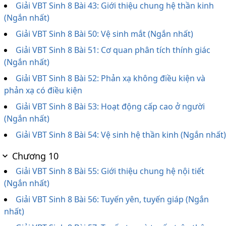
Giải VBT Sinh 8 Bài 43: Giới thiệu chung hệ thần kinh
(Ngắn nhất)
Giải VBT Sinh 8 Bài 50: Vệ sinh mắt (Ngắn nhất)
Giải VBT Sinh 8 Bài 51: Cơ quan phân tích thính giác
(Ngắn nhất)
Giải VBT Sinh 8 Bài 52: Phản xạ không điều kiện và
phản xạ có điều kiện
Giải VBT Sinh 8 Bài 53: Hoạt động cấp cao ở người
(Ngắn nhất)
Giải VBT Sinh 8 Bài 54: Vệ sinh hệ thần kinh (Ngắn nhất)
Chương 10
Giải VBT Sinh 8 Bài 55: Giới thiệu chung hệ nội tiết
(Ngắn nhất)
Giải VBT Sinh 8 Bài 56: Tuyến yên, tuyến giáp (Ngắn
nhất)