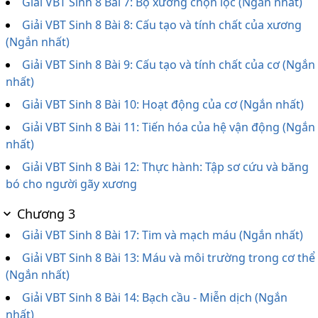
Giải VBT Sinh 8 Bài 7: Bộ xương chọn lọc (Ngắn nhất)
Giải VBT Sinh 8 Bài 8: Cấu tạo và tính chất của xương
(Ngắn nhất)
Giải VBT Sinh 8 Bài 9: Cấu tạo và tính chất của cơ (Ngắn
nhất)
Giải VBT Sinh 8 Bài 10: Hoạt động của cơ (Ngắn nhất)
Giải VBT Sinh 8 Bài 11: Tiến hóa của hệ vận động (Ngắn
nhất)
Giải VBT Sinh 8 Bài 12: Thực hành: Tập sơ cứu và băng
bó cho người gãy xương
Chương 3
Giải VBT Sinh 8 Bài 17: Tim và mạch máu (Ngắn nhất)
Giải VBT Sinh 8 Bài 13: Máu và môi trường trong cơ thể
(Ngắn nhất)
Giải VBT Sinh 8 Bài 14: Bạch cầu - Miễn dịch (Ngắn
nhất)