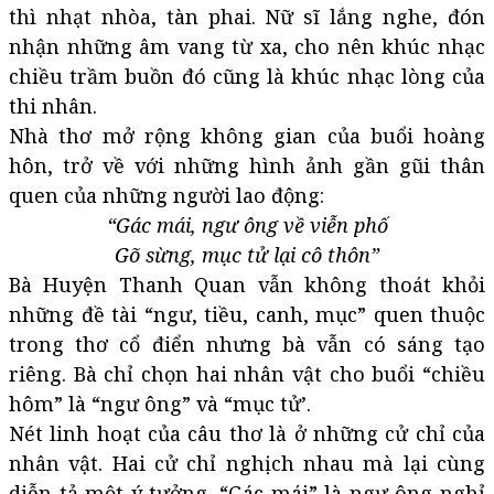
thì nhạt nhòa, tàn phai. Nữ sĩ lắng nghe, đón
nhận những âm vang từ xa, cho nên khúc nhạc
chiều trầm buồn đó cũng là khúc nhạc lòng của
thi nhân.
Nhà thơ mở rộng không gian của buổi hoàng
hôn, trở về với những hình ảnh gần gũi thân
quen của những người lao động:
“Gác mái, ngư ông về viễn phố
Gõ sừng, mục tử lại cô thôn”
Bà Huyện Thanh Quan vẫn không thoát khỏi
những đề tài “ngư, tiều, canh, mục” quen thuộc
trong thơ cổ điển nhưng bà vẫn có sáng tạo
riêng. Bà chỉ chọn hai nhân vật cho buổi “chiều
hôm” là “ngư ông” và “mục tử’.
Nét linh hoạt của câu thơ là ở những cử chỉ của
nhân vật. Hai cử chỉ nghịch nhau mà lại cùng
diễn tả một ý tưởng. “Gác mái” là ngư ông nghỉ