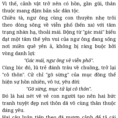
Vì thế, cảnh vật trở nên có hồn, gần gũi, thân
thuộc mang đậm bản sắc dân tộc.
Chiều tà, ngư ông cùng con thuyền nhẹ trôi
theo dòng sông về viễn phố (bến xa) với tâm
trạng nhàn hạ, thoải mái. Động từ "gác mái" biểu
đạt một tâm thế yên vui của ngư ông đang sống
nơi miền quê yên ả, không bị ràng buộc bởi
vòng danh lợi:
"Gác mái, ngư ông về viễn phố".
Cùng lúc đó, lũ trẻ đánh trâu về chuồng, trở lại
"cô thôn". Cử chỉ "gõ sừng" của mục đồng thể
hiện sự hồn nhiên, vô tư, yêu đời:
"Gõ sừng, mục tử lại cô thôn".
Đó là hai nét vẽ vẻ con người tạo nên hai bức
tranh tuyệt đẹp nơi thôn dã vô cùng thân thuộc
đáng yêu.
Hai câu luận tiếp theo đã mượn cảnh để tả cái