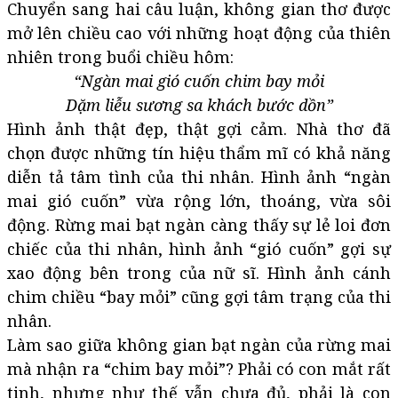
Chuyển sang hai câu luận, không gian thơ được
mở lên chiều cao với những hoạt động của thiên
nhiên trong buổi chiều hôm:
“Ngàn mai gió cuốn chim bay mỏi
Dặm liễu sương sa khách bước dồn”
Hình ảnh thật đẹp, thật gợi cảm. Nhà thơ đã
chọn được những tín hiệu thẩm mĩ có khả năng
diễn tả tâm tình của thi nhân. Hình ảnh “ngàn
mai gió cuốn” vừa rộng lớn, thoáng, vừa sôi
động. Rừng mai bạt ngàn càng thấy sự lẻ loi đơn
chiếc của thi nhân, hình ảnh “gió cuốn” gợi sự
xao động bên trong của nữ sĩ. Hình ảnh cánh
chim chiều “bay mỏi” cũng gợi tâm trạng của thi
nhân.
Làm sao giữa không gian bạt ngàn của rừng mai
mà nhận ra “chim bay mỏi”? Phải có con mắt rất
tinh, nhưng như thế vẫn chưa đủ, phải là con