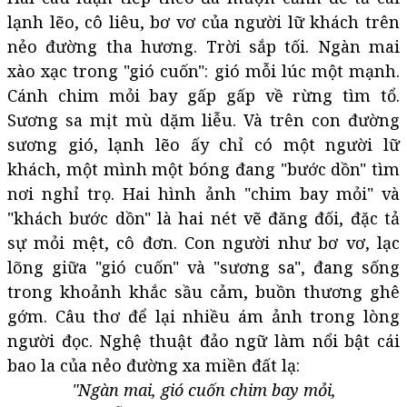
lạnh lẽo, cô liêu, bơ vơ của người lữ khách trên
nẻo đường tha hương. Trời sắp tối. Ngàn mai
xào xạc trong "gió cuốn": gió mỗi lúc một mạnh.
Cánh chim mỏi bay gấp gấp về rừng tìm tổ.
Sương sa mịt mù dặm liễu. Và trên con đường
sương gió, lạnh lẽo ấy chỉ có một người lữ
khách, một mình một bóng đang "bước dồn" tìm
nơi nghỉ trọ. Hai hình ảnh "chim bay mỏi" và
"khách bước dồn" là hai nét vẽ đăng đối, đặc tả
sự mỏi mệt, cô đơn. Con người như bơ vơ, lạc
lõng giữa "gió cuốn" và "sương sa", đang sống
trong khoảnh khắc sầu cảm, buồn thương ghê
gớm. Câu thơ để lại nhiều ám ảnh trong lòng
người đọc. Nghệ thuật đảo ngữ làm nổi bật cái
bao la của nẻo đường xa miền đất lạ:
"Ngàn mai, gió cuốn chim bay mỏi,