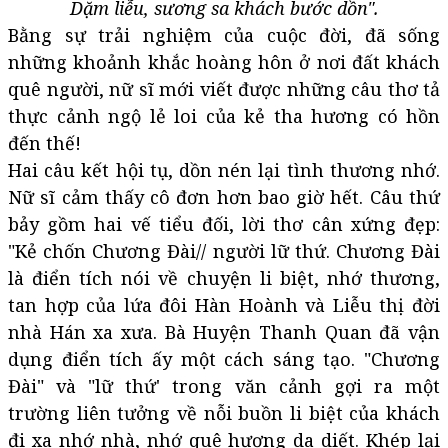
Dặm liễu, sương sa khách bước dồn".
Bằng sự trải nghiệm của cuộc đời, đã sống
những khoảnh khắc hoàng hôn ở nơi đất khách
quê người, nữ sĩ mới viết được những câu thơ tả
thực cảnh ngộ lẻ loi của kẻ tha hương có hồn
đến thế!
Hai câu kết hội tụ, dồn nén lại tình thương nhớ.
Nữ sĩ cảm thấy cô đơn hơn bao giờ hết. Câu thứ
bảy gồm hai vế tiểu đối, lời thơ cân xứng đẹp:
"Kẻ chốn Chương Đài// người lữ thứ. Chương Đài
là điển tích nói về chuyện li biệt, nhớ thương,
tan hợp của lứa đôi Hàn Hoành và Liễu thị đời
nhà Hán xa xưa. Bà Huyện Thanh Quan đã vận
dụng điển tích ấy một cách sáng tạo. "Chương
Đài" và "lữ thứ' trong văn cảnh gợi ra một
trường liên tưởng về nỗi buồn li biệt của khách
đi xa nhớ nhà, nhớ quê hương da diết. Khép lại