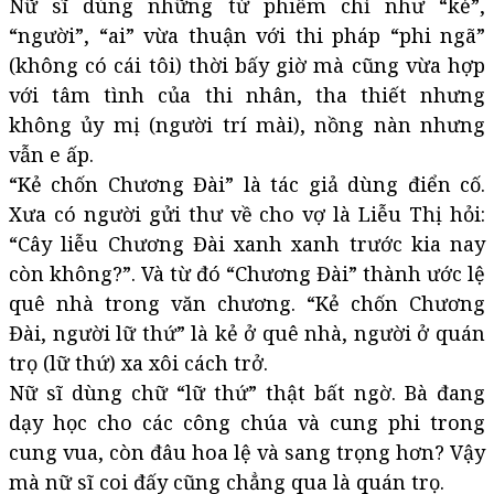
Nữ sĩ dùng những từ phiếm chỉ như “kẻ”,
“người”, “ai” vừa thuận với thi pháp “phi ngã”
(không có cái tôi) thời bấy giờ mà cũng vừa hợp
với tâm tình của thi nhân, tha thiết nhưng
không ủy mị (người trí mài), nồng nàn nhưng
vẫn e ấp.
“Kẻ chốn Chương Đài” là tác giả dùng điển cố.
Xưa có người gửi thư về cho vợ là Liễu Thị hỏi:
“Cây liễu Chương Đài xanh xanh trước kia nay
còn không?”. Và từ đó “Chương Đài” thành ước lệ
quê nhà trong văn chương. “Kẻ chốn Chương
Đài, người lữ thứ” là kẻ ở quê nhà, người ở quán
trọ (lữ thứ) xa xôi cách trở.
Nữ sĩ dùng chữ “lữ thứ” thật bất ngờ. Bà đang
dạy học cho các công chúa và cung phi trong
cung vua, còn đâu hoa lệ và sang trọng hơn? Vậy
mà nữ sĩ coi đấy cũng chẳng qua là quán trọ.