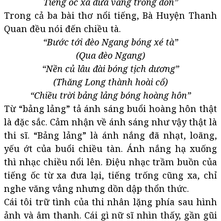
Tiếng ốc xa dưa vẳng trống dồn”
Trong cả ba bài thơ nổi tiếng, Bà Huyện Thanh
Quan đều nói đến chiều tà.
“Bước tới đèo Ngang bóng xé tà”
(Qua đèo Ngang)
“Nền củ lâu đài bóng tịch dương”
(Thăng Long thành hoài cổ)
“Chiều trời bảng lảng bóng hoàng hôn”
Từ “bảng lảng” tả ánh sáng buổi hoàng hôn thật
là đặc sắc. Cảm nhận về ánh sáng như vậy thật là
thi sĩ. “Bảng lảng” là ánh nắng đã nhạt, loãng,
yếu ớt của buổi chiều tàn. Ánh nắng hạ xuống
thì nhạc chiều nổi lên. Điệu nhạc trầm buồn của
tiếng ốc từ xa đưa lại, tiếng trống cũng xa, chỉ
nghe văng vẳng nhưng dồn dập thổn thức.
Cái tôi trữ tình của thi nhân lặng phía sau hình
ảnh và âm thanh. Cái gì nữ sĩ nhìn thấy, gần gũi