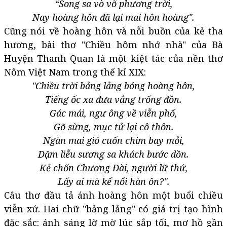
“Song sa vò võ phương trời,
Nay hoàng hôn đã lại mai hôn hoàng".
Cũng nói về hoàng hôn và nỗi buồn của kẻ tha
hương, bài thơ "Chiều hôm nhớ nhà" của Bà
Huyện Thanh Quan là một kiệt tác của nền thơ
Nôm Việt Nam trong thế kỉ XIX:
"Chiều trời bảng lảng bóng hoàng hôn,
Tiếng ốc xa đưa vẳng trống đồn.
Gác mái, ngư ông về viễn phố,
Gõ sừng, mục tử lại cô thôn.
Ngàn mai gió cuốn chim bay mỏi,
Dặm liễu sương sa khách bước dồn.
Kẻ chốn Chương Đài, người lữ thứ,
Lấy ai mà kể nổi hàn ôn?".
Câu thơ đầu tả ánh hoàng hôn một buổi chiều
viễn xứ. Hai chữ "bảng lảng" có giá trị tạo hình
đặc sắc: ánh sáng lờ mờ lúc sắp tối, mơ hồ gần