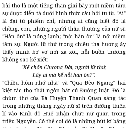
bài thơ là một tiếng than giãi bày một niềm tâm
sự được diễn tả dưới hình thức câu hỏi tu từ. "Ai"
là đại từ phiếm chỉ, nhưng ai cũng biết đó là
chồng, con, những người thân thương của nữ sĩ.
"Hàn ôn" là nóng lạnh; "nỗi hàn ôn" là nổi niềm
tâm sự. Người lữ thứ trong chiều tha hương ấy
thấy mình bơ vơ nơi xa xôi, nỗi buồn thương
không sao kể xiết:
"Kẽ chốn Chương Đài, người lữ thứ,
Lấy ai mà kể nỗi hàn ôn?".
"Chiều hôm nhớ nhà" và "Qua Đèo Ngang" hai
kiệt tác thơ thất ngôn bát cú Đường luật. Đó là
chùm thơ của Bà Huyện Thanh Quan sáng tác
trong những tháng ngày nữ sĩ trên đường thiên
lí vào Kinh đô Huế nhận chức nữ quan trong
triều Nguyễn. Có thể coi đó là những bút kí bằng