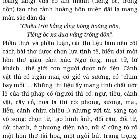
(bảng lảng) vừa có âm thanh (tiếng ốc, trống
dồn) tạo cho cảnh hoàng hôn miền đất lạ mang
màu sắc dân dã:
"Chiều trời bảng lảng bóng hoàng hôn,
Tiếng ốc xa đưa vẳng trống dồn".
Phần thực và phần luận, các thi liệu làm nên cốt
cách bài thơ được chọn lựa tinh tế, biểu đạt một
hồn thơ giàu cảm xúc. Ngư ông, mục tử, lữ
khách... thế giới con người được nói đến. Cảnh
vật thì có ngàn mai, có gió và sương, có "chim
bay mỏi" ... Những thi liệu ấy mang tính chất ước
lệ của thi pháp cổ (người thì có: ngư, tiều, cảnh
vật, cây cỏ, hoa lá thì có: phong, sương, mai,
liễu, cánh chim chiều...) nhưng với tài sáng tạo
vô song: chọn từ, tạo hình ảnh, đối câu, đối từ,
đối thanh, ở phương diện nào, nữ sĩ cũng tỏ rõ
một hồn thơ tài hoa, một ngòi bút trang trọng.