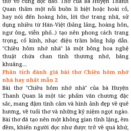
thơ vô cùng độc đáo. Thơ của Bà Huyện Thanh
Quan thấm một nỗi buồn li biệt hoặc hoài cổ,
hay nói đến hoàng hôn, lời thơ trang nhã, sử
dụng nhiều từ Hán-Việt (bảng lảng, hoàng hôn,
ngư ông, viễn phố...) tạo nên phong cách trang
trọng, cổ kính, nhạc điệu trầm bổng hấp dẫn.
"Chiều hôm nhớ nhà" là một bông hoa nghệ
thuật chứa chan tình thương nhớ, bâng
khuâng....
Phân tích đánh giá bài thơ Chiều hôm nhớ
nhà hay nhất mẫu 2
Bài thơ "Chiều hôm nhớ nhà" của bà Huyện
Thanh Quan là một tác phẩm văn chương đặc
sắc, mang đậm tình cảm và hình ảnh đẹp về quê
hương, về tuổi thơ và những kỷ niệm ngọt ngào.
Bài thơ đã tạo nên một không gian tĩnh lặng, êm
đềm, khiến người đọc như được trở về quá khứ,