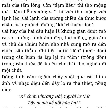
mắt của tấm lòng. Còn “dặm liễu” thì thơ mộng
mà “dặm liễu sương sa” thì vừa thơ mộng vừa
lạnh lẽo. Cái lạnh của sương chiều đã thúc bước
chân của người đi đường “khách bước dồn”.
Cái hay của hai câu luận là không gian được mở
ra với những hình ảnh đẹp, thơ mộng, gợi cảm
và chủ đề Chiều hôm nhớ nhà cũng mở ra đến
chiều sâu thẳm. Chỉ tiếc là từ “dồn” (bước dồn)
trong câu luận đã lặp lại từ “dồn” (trông dồn)
trong câu thừa đề khiến cho bài thơ nghèo đi
một chút.
Dòng tình cảm ngầm chảy suốt qua các hình
ảnh và nhạc điệu đến đây lộ ra tha thiết, nồng
nàn:
“Kẻ chốn Chương Đài, người lữ thứ
Lấy ai mà kể nỗi hàn ôn?”