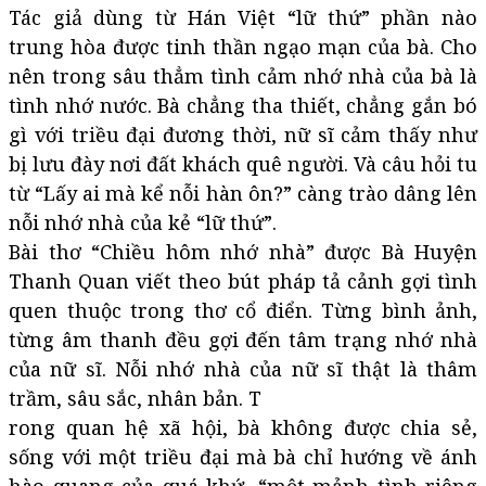
Tác giả dùng từ Hán Việt “lữ thứ” phần nào
trung hòa được tinh thần ngạo mạn của bà. Cho
nên trong sâu thẳm tình cảm nhớ nhà của bà là
tình nhớ nước. Bà chẳng tha thiết, chẳng gắn bó
gì với triều đại đương thời, nữ sĩ cảm thấy như
bị lưu đày nơi đất khách quê người. Và câu hỏi tu
từ “Lấy ai mà kể nỗi hàn ôn?” càng trào dâng lên
nỗi nhớ nhà của kẻ “lữ thứ”.
Bài thơ “Chiều hôm nhớ nhà” được Bà Huyện
Thanh Quan viết theo bút pháp tả cảnh gợi tình
quen thuộc trong thơ cổ điển. Từng bình ảnh,
từng âm thanh đều gợi đến tâm trạng nhớ nhà
của nữ sĩ. Nỗi nhớ nhà của nữ sĩ thật là thâm
trầm, sâu sắc, nhân bản. T
rong quan hệ xã hội, bà không được chia sẻ,
sống với một triều đại mà bà chỉ hướng về ánh