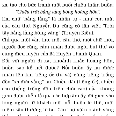
xa, tạo cho bức tranh một buổi chiều thấm buồn:
"Chiều trời bảng lảng bóng hoàng hôn".
Hai chữ "bảng lảng" là nhãn tự - như con mắt
của câu thơ. Nguyễn Du cũng có lần viết: 'Trời
tây bảng lảng bóng vàng" (Truyện Kiều).
Chỉ qua một vần thơ, một câu thơ, một chữ thôi,
người đọc cũng cảm nhận được ngòi bút thơ vô
cùng điêu luyện của Bà Huyện Thanh Quan.
Đối với người đi xa, khoảnh khắc hoàng hôn,
buồn sao kể hết được? Nỗi buồn ấy lại được
nhân lên khi tiếng ốc (tù và) cùng tiếng trống
đồn "xa đưa vẳng" lại. Chiều dài (tiếng ốc), chiều
cao (tiếng trống đồn trên chòi cao) của không
gian được diễn tả qua các hợp âm ấy, đã gieo vào
lòng người lữ khách một nỗi buồn lê thê, một
niềm sầu thương tê tái. Câu thơ vừa có ánh sáng