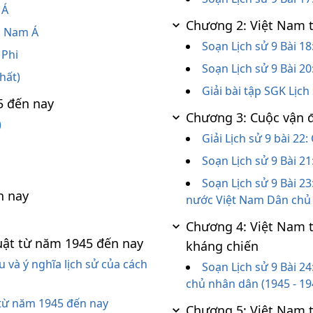
 Á
Chương 2: Việt Nam 
ng Nam Á
Soạn Lịch sử 9 Bài 1
 Phi
Soạn Lịch sử 9 Bài 
nhất)
Giải bài tập SGK Lịch 
5 đến nay
Chương 3: Cuộc vận 
)
Giải Lịch sử 9 bài 22
Soạn Lịch sử 9 Bài 2
Soạn Lịch sử 9 Bài 2
n nay
nước Việt Nam Dân chủ
Chương 4: Việt Nam 
uật từ năm 1945 đến nay
kháng chiến
 và ý nghĩa lịch sử của cách
Soạn Lịch sử 9 Bài 2
chủ nhân dân (1945 - 19
i từ năm 1945 đến nay
Chương 5: Việt Nam 