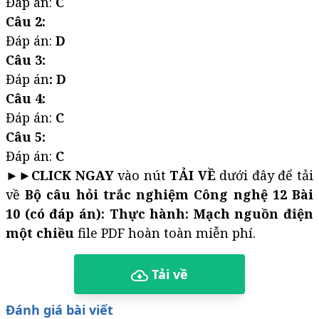
Đáp án:
C
Câu 2:
Đáp án:
D
Câu 3:
Đáp án
: D
Câu 4:
Đáp án:
C
Câu 5:
Đáp án:
C
►►
CLICK NGAY
vào nút
TẢI VỀ
dưới đây để tải
về
Bộ câu hỏi trắc nghiệm Công nghệ 12 Bài
10 (có đáp án): Thực hành: Mạch nguồn điện
một chiều
file PDF hoàn toàn miễn phí.
Tải về
Đánh giá bài viết