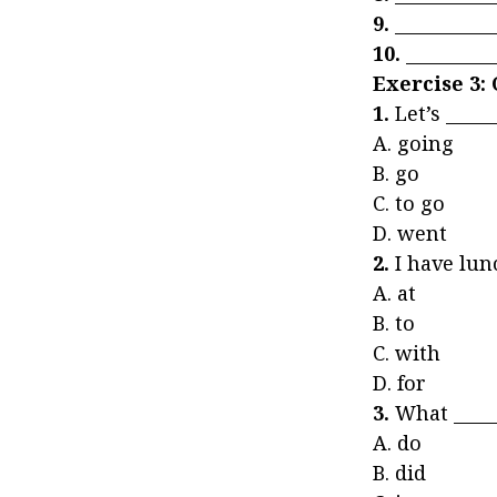
9.
__________
10.
__________
Exercise 3:
1.
Let’s _____
A. goi
B. go
C. to 
D. went
2.
I have lunc
A. a
B. to
C. wit
D. for
3.
What _____
A. do
B. did