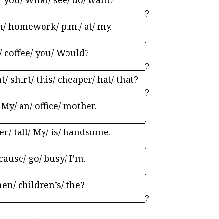
/ you/ What/ see/ do/ want?
______________________________________?
n/ homework/ p.m./ at/ my.
_____________________________________.
/ coffee/ you/ Would?
______________________________________?
t/ shirt/ this/ cheaper/ hat/ that?
______________________________________?
My/ an/ office/ mother.
_____________________________________.
r/ tall/ My/ is/ handsome.
_____________________________________.
ecause/ go/ busy/ I’m.
_____________________________________.
en/ children’s/ the?
______________________________________?