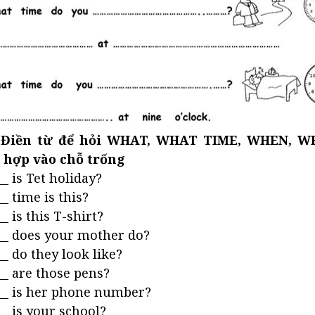
: Điền từ để hỏi WHAT, WHAT TIME, WHEN, 
 hợp vào chỗ trống
__ is Tet holiday?
__ time is this?
__ is this T-shirt?
___ does your mother do?
__ do they look like?
__ are those pens?
___ is her phone number?
__ is your school?