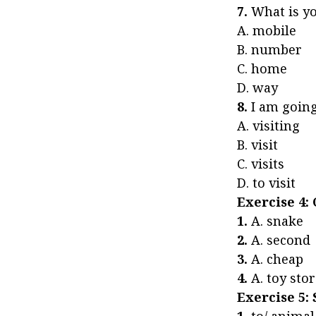
7.
What is yo
A. mob
B. number
C. ho
D. way
8.
I am going
A. visi
B. visit
C. vis
D. to visit
Exercise 4:
1.
A. snake 
2.
A. second
3.
A. cheap
4.
A. toy sto
Exercise 5: