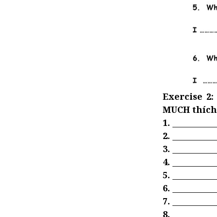
Exercise 2
MUCH thích
1.
___________
2.
___________
3.
___________
4.
__________
5.
___________
6.
___________
7.
__________
8.
___________