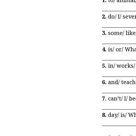
1.
to/ animal
_____________
2.
do/ I/ seve
______________
3.
some/ like
_____________
4.
is/ or/ Wha
_____________
5.
in/ works/ 
______________
6.
and/ teache
______________
7.
can’t/ I/ b
______________
8.
day/ is/ Wh
_____________