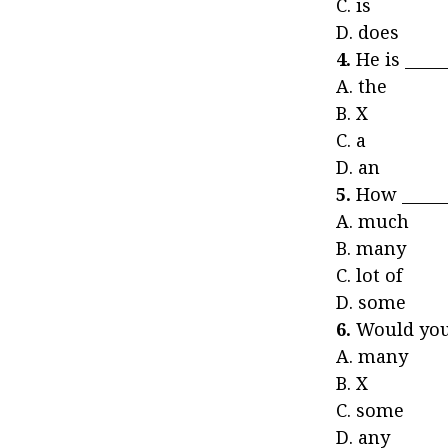
C. is
D. does
4.
He is _____
A. th
B. X
C. a
D. an
5.
How _______
A. muc
B. many
C. lot 
D. some
6.
Would you 
A. man
B. X
C. so
D. any