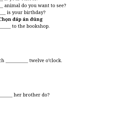
___ animal do you want to see?
___ is your birthday?
 Chọn đáp án đúng
______ to the bookshop.
ng
go
h ___________ twelve o’clock.
t
h
______ her brother do?