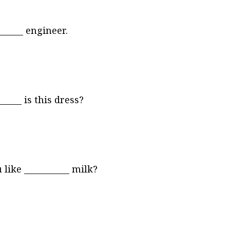
______ engineer.
e
____ is this dress?
h
of
like ___________ milk?
y
me