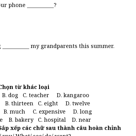
ur phone ___________?
ile
me
 ___________ my grandparents this summer.
ting
its
 Chọn từ khác loại
B. dog C. teacher D. kangaroo
 B. thirteen C. eight D. twelve
 B. much C. expensive D. long
re B. bakery C. hospital D. near
 Sắp xếp các chữ sau thành câu hoàn chỉnh