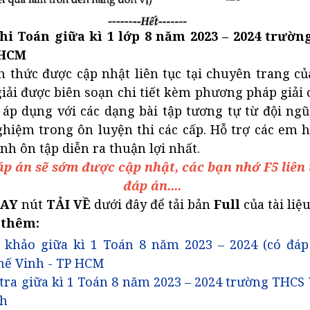
hi Toán giữa kì 1 lớp 8 năm 2023 – 2024 trườ
 HCM
 thức được cập nhật liên tục tại chuyên trang củ
ải được biên soạn chi tiết kèm phương pháp giải 
 áp dụng với các dạng bài tập tương tự từ đội ng
ghiệm trong ôn luyện thi các cấp. Hỗ trợ các em 
ình ôn tập diễn ra thuận lợi nhất.
p án sẽ sớm được cập nhật, các bạn nhớ F5 liên
đáp án....
GAY
nút
TẢI VỀ
dưới đây để tải bản
Full
của tài liệ
 thêm:
khảo giữa kì 1 Toán 8 năm 2023 – 2024 (có đáp
hế Vinh - TP HCM
tra giữa kì 1 Toán 8 năm 2023 – 2024 trường THCS
h