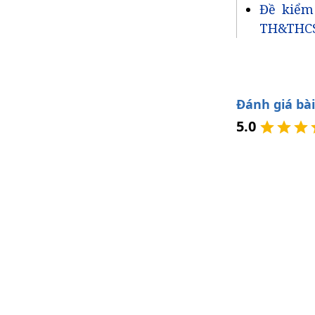
Đề kiểm
TH&THCS
Đánh giá bài
5.0