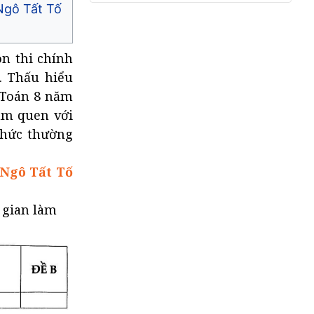
Thế Vinh - TP HCM (có đáp án)
Ngô Tất Tố
ôn thi chính
n. Thấu hiểu
1 Toán 8 năm
àm quen với
 thức thường
 Ngô Tất Tố
 gian làm