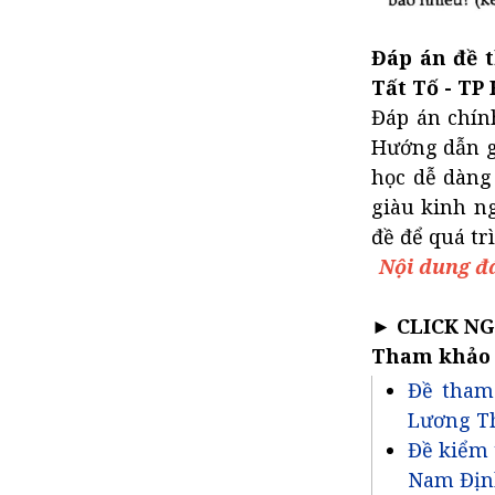
Đáp án đề t
Tất Tố - TP
Đáp án chính
Hướng dẫn gi
học dễ dàng
giàu kinh n
đề để quá tr
Nội dung đá
►
CLICK N
Tham khảo
Đề tham 
Lương T
Đề kiểm 
Nam Địn