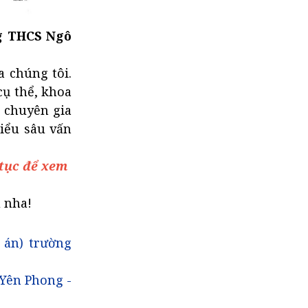
ng THCS Ngô
a chúng tôi.
cụ thể, khoa
ũ chuyên gia
hiểu sâu vấn
 tục để xem
u nha!
 án) trường
 Yên Phong -