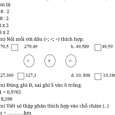
cm là:
8 : 2
8 : 2
8 x 2
8 x 2
m) Nối mỗi với dấu (>; <; =) thích hợp.
ểm) Đúng ghi Đ, sai ghi S vào ô trống:
01 = 0,9765
 8,590
ểm) Viết số thập phân thích hợp vào chỗ chấm (...)
 m = ………….km