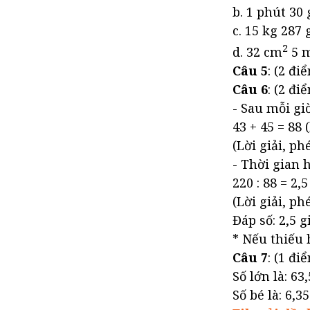
b. 1 phút 30 
c. 15 kg 287 
2
d. 32 cm
5 
Câu 5
: (2 đ
Câu 6
: (2 đi
- Sau mỗi gi
43 + 45 = 88
(Lời giải, ph
- Thời gian h
220 : 88 = 2,5
(Lời giải, ph
Đáp số: 2,5 g
* Nếu thiếu 
Câu 7
: (1 đ
Số lớn là: 63,
Số bé là: 6,35