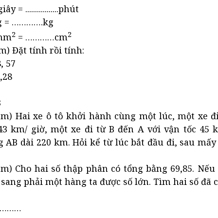
y = .................phút
 g = ………….kg
2
2
mm
= …………cm
ểm) Đặt tính rồi tính:
, 57
9,28
5
3
ểm) Hai xe ô tô khởi hành cùng một lúc, một xe đ
43 km/ giờ, một xe đi từ B đến A với vận tốc 45 k
AB dài 220 km. Hỏi kể từ lúc bắt đầu đi, sau mấy 
ểm) Cho hai số thập phân có tổng bằng 69,85. Nếu
 sang phải một hàng ta được số lớn. Tìm hai số đã 
 …………