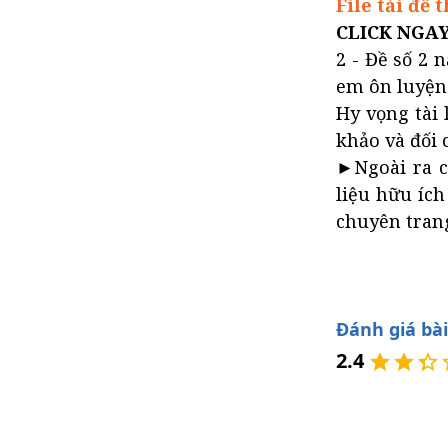
File tải đề 
CLICK NGA
2 - Đề số 2 
em ôn luyện 
Hy vọng tài 
khảo và đối 
►Ngoài ra c
liệu hữu ích
chuyên trang
Đánh giá bài
2.4