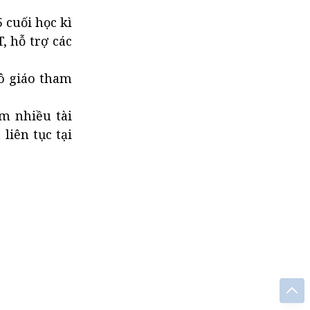
 cuối học kì
, hỗ trợ các
cô giáo tham
m nhiều tài
liên tục tại