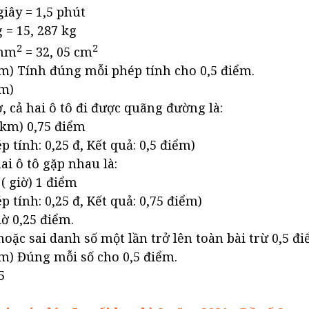
giây = 1,5 phút
g = 15, 287 kg
2
2
mm
= 32, 05 cm
iểm) Tính đúng mỗi phép tính cho 0,5 điểm.
ểm)
ờ, cả hai ô tô đi được quãng đường là:
 (km) 0,75 điểm
ép tính: 0,25 đ, Kết quả: 0,5 điểm)
ai ô tô gặp nhau là:
 ( giờ) 1 điểm
ép tính: 0,25 đ, Kết quả: 0,75 điểm)
iờ 0,25 điểm.
hoặc sai danh số một lần trở lên toàn bài trừ 0,5 đi
iểm) Đúng mỗi số cho 0,5 điểm.
5