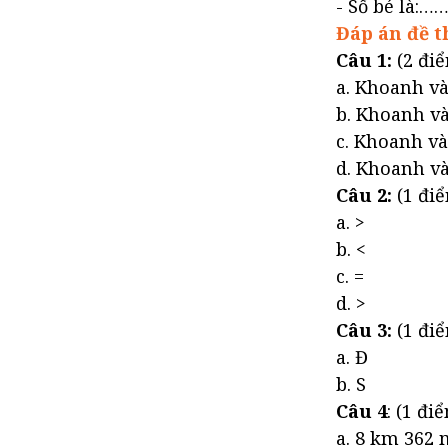
- Số bé là:…
Đáp án đề th
Câu 1:
(2 đi
a. Khoanh v
b. Khoanh v
c. Khoanh v
d. Khoanh v
Câu 2:
(1 điể
a. >
b. <
c. =
d. >
Câu 3:
(1 điể
a. Đ
b. S
Câu 4
: (1 đ
a. 8 km 362 