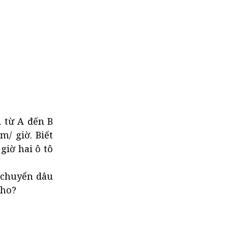
i từ A đến B
m/ giờ. Biết
giờ hai ô tô
 chuyển dâu
cho?