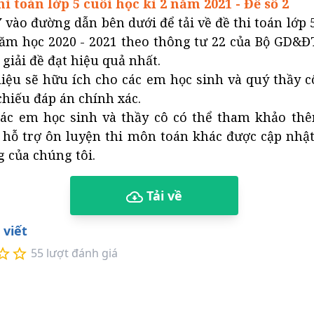
thi toán lớp 5 cuối học kì 2 năm 2021 - Đề số 2
Y
vào đường dẫn bên dưới để tải về đề thi toán lớp 5
năm học 2020 - 2021 theo thông tư 22 của Bộ GD&ĐT
giải đề đạt hiệu quả nhất.
liệu sẽ hữu ích cho các em học sinh và quý thầy 
chiếu đáp án chính xác.
ác em học sinh và thầy cô có thể tham khảo thê
 hỗ trợ ôn luyện thi môn toán khác được cập nhật 
 của chúng tôi.
Tải về
 viết
55
lượt đánh giá