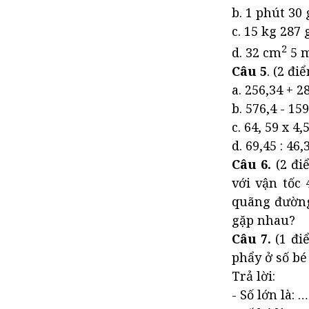
b. 1 phút 30 giâ
c. 15 kg 287
2
d. 32 cm
5 
Câu 5
. (2 đi
a. 256,34 + 28
b. 576,4 - 15
c. 64, 59 x 4,
d. 69,45 : 46,
Câu 6.
(2 đi
với vận tốc 
quãng đường 
gặp nhau?
Câu 7.
(1 đi
phẩy ở số bé
Trả lời:
- Số lớn là: