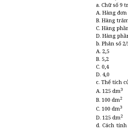
Tiếng Việt
a. Chữ số 9 
Đề thi học kì 2 lớp 5 môn
A. Hàng đơn 
Tiếng Anh
B. Hàng tră
Đề thi học kì 2 lớp 5 2021 -
C. Hàng phầ
2022
D. Hàng phầ
Đề thi học kì 2 lớp 5 2020 -
b. Phân số 2/
2021
A. 2,5
B. 5,2
C. 0,4
D. 4,0
c. Thể tích 
3
A. 125 dm
2
B. 100 dm
3
C. 100 dm
2
D. 125 dm
d. Cách tín