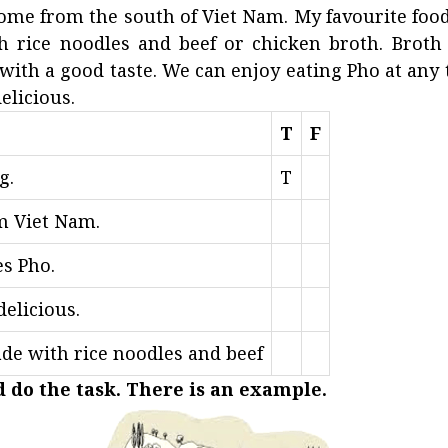
come from the south of Viet Nam. My favourite food
h rice noodles and beef or chicken broth. Broth 
 with a good taste. We can enjoy eating Pho at any
delicious.
T
F
g.
T
om Viet Nam.
es Pho.
 delicious.
ade with rice noodles and beef
nd do the task. There is an example.