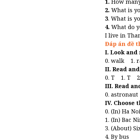
1.
How many s
2.
What is yo
3
. What is y
4.
What do yo
I live in Tha
Đáp án đề t
I. Look and 
0. walk 1. 
II. Read and
0. T 1. T 2
III. Read a
0. astronaut
IV. Choose 
0. (In) Ha No
1. (In) Bac N
3. (About) S
4. By bus