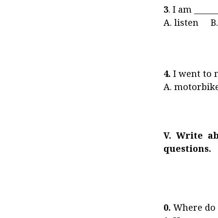
3
. I am _____
A. listen B.
4.
I went to m
A. motorbik
V. Write a
questions.
0.
Where do 