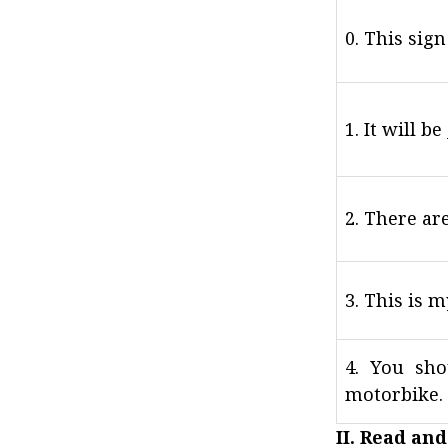
0. This sig
1. It will b
2. There are
3. This is m
4. You sho
motorbike.
II. Read and