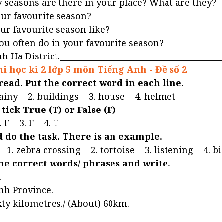
easons are there in your place? What are they?
ur favourite season?
our favourite season like?
u often do in your favourite season?
nh Ha District.________________________________________
hi học kì 2 lớp 5 môn Tiếng Anh - Đề số 2
read. Put the correct word in each line.
rainy 2. buildings 3. house 4. helmet
 tick True (T) or False (F)
. F 3. F 4. T
nd do the task. There is an example.
 1. zebra crossing 2. tortoise 3. listening 4. bi
the correct words/ phrases and write.
i
inh Province.
ixty kilometres./ (About) 60km.