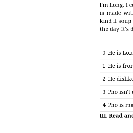
I'm Long. I 
is made wit
kind if soup
the day. It's 
0. He is Lon
1. He is fr
2. He dislik
3. Pho isn't
4. Pho is m
III. Read a