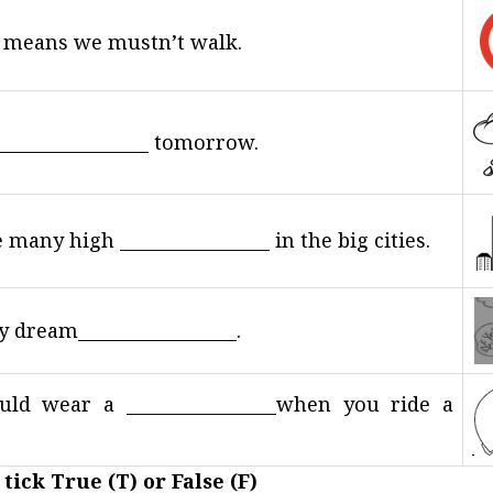
n means we mustn’t walk.
e _________________ tomorrow.
 many high _________________ in the big cities.
y dream__________________.
uld wear a _________________when you ride a
 tick True (T) or False (F)