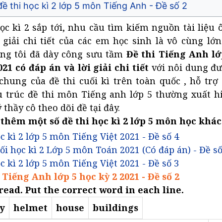
ề thi học kì 2 lớp 5 môn Tiếng Anh - Đề số 2
học kì 2 sắp tới, nhu cầu tìm kiếm nguồn tài liệu 
 giải chi tiết của các em học sinh là vô cùng lớ
úng tôi đã dày công sưu tầm
Đề thi Tiếng Anh lớp
21 có đáp án và lời giải chi tiết
với nôi dung đư
 chung của đề thi cuối kì trên toàn quốc , hỗ tr
u trúc đề thi môn Tiếng anh lớp 5 thường xuất hi
thầy cô theo dõi đề tại đây.
hêm một số đề thi học kì 2 lớp 5 môn học khác
c kì 2 lớp 5 môn Tiếng Việt 2021 - Đề số 4
ối học kì 2 Lớp 5 môn Toán 2021 (Có đáp án) - Đề số
c kì 2 lớp 5 môn Tiếng Việt 2021 - Đề số 3
Tiếng Anh lớp 5 học kỳ 2 2021 - Đề số 2
read. Put the correct word in each line.
y
helmet
house
buildings