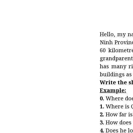
Hello, my n
Ninh Province
60 kilometr
grandparent
has many ri
buildings as
Write the s
Example:
0.
Where does
1.
Where is Q
2.
How far is 
3.
How does he
4.
Does he lov