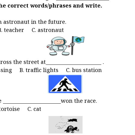
the correct words/phrases and write.
n astronaut in the future.
. teacher C. astronaut
ss the street at_______________________ .
ssing B. traffic lights C. bus station
e ________________________won the race.
tortoise C. cat