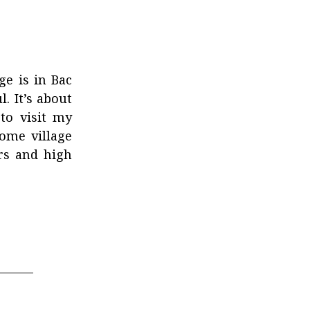
ge is in Bac
l. It’s about
to visit my
ome village
rs and high
______