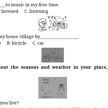
____to music in my free time.
 listened C. listening
y home village by____________________.
e B. bicycle C. car
bout the seasons and weather in your place,
you live?