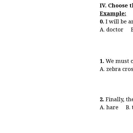
IV. Choose 
Example:
0.
I will be a
A. doctor B
1.
We must cro
A. zebra cro
2.
Finally, th
A. hare B. 