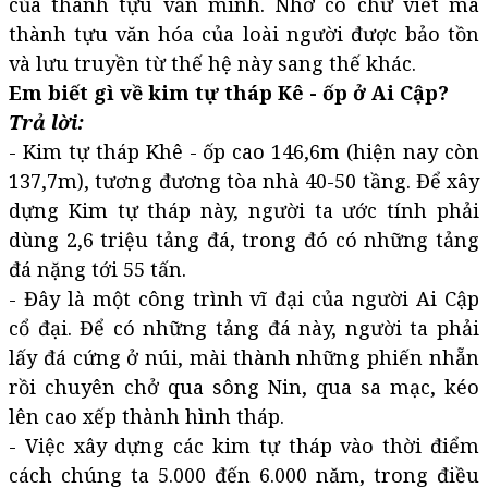
của thành tựu văn minh. Nhờ có chữ viết mà
thành tựu văn hóa của loài người được bảo tồn
và lưu truyền từ thế hệ này sang thế khác.
Em biết gì về kim tự tháp Kê - ốp ở Ai Cập?
Trả lời:
- Kim tự tháp Khê - ốp cao 146,6m (hiện nay còn
137,7m), tương đương tòa nhà 40-50 tầng. Để xây
dựng Kim tự tháp này, người ta ước tính phải
dùng 2,6 triệu tảng đá, trong đó có những tảng
đá nặng tới 55 tấn.
- Đây là một công trình vĩ đại của người Ai Cập
cổ đại. Để có những tảng đá này, người ta phải
lấy đá cứng ở núi, mài thành những phiến nhẵn
rồi chuyên chở qua sông Nin, qua sa mạc, kéo
lên cao xếp thành hình tháp.
- Việc xây dựng các kim tự tháp vào thời điểm
cách chúng ta 5.000 đến 6.000 năm, trong điều