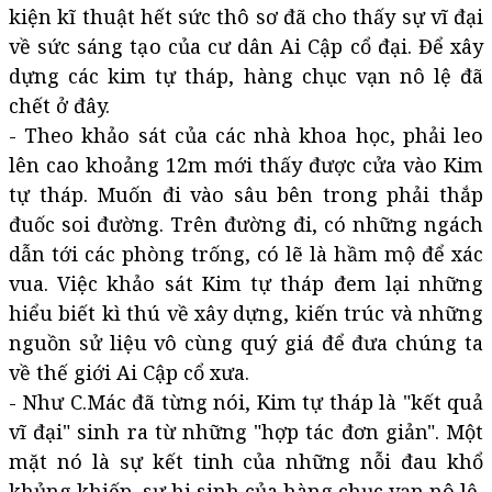
kiện kĩ thuật hết sức thô sơ đã cho thấy sự vĩ đại
về sức sáng tạo của cư dân Ai Cập cổ đại. Để xây
dựng các kim tự tháp, hàng chục vạn nô lệ đã
chết ở đây.
- Theo khảo sát của các nhà khoa học, phải leo
lên cao khoảng 12m mới thấy được cửa vào Kim
tự tháp. Muốn đi vào sâu bên trong phải thắp
đuốc soi đường. Trên đường đi, có những ngách
dẫn tới các phòng trống, có lẽ là hầm mộ để xác
vua. Việc khảo sát Kim tự tháp đem lại những
hiểu biết kì thú về xây dựng, kiến trúc và những
nguồn sử liệu vô cùng quý giá để đưa chúng ta
về thế giới Ai Cập cổ xưa.
- Như C.Mác đã từng nói, Kim tự tháp là "kết quả
vĩ đại" sinh ra từ những "hợp tác đơn giản". Một
mặt nó là sự kết tinh của những nỗi đau khổ
khủng khiếp, sự hi sinh của hàng chục vạn nô lệ,