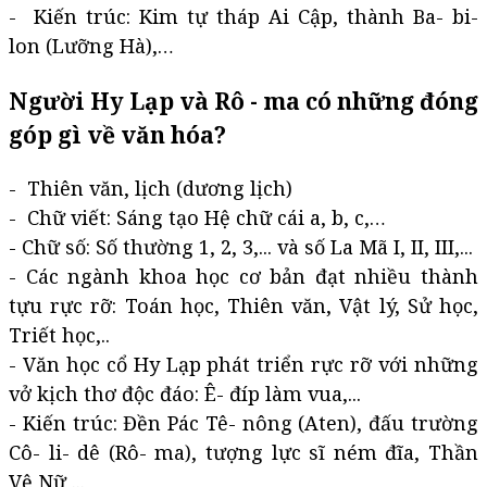
- Kiến trúc: Kim tự tháp Ai Cập, thành Ba- bi-
lon (Lưỡng Hà),…
Người Hy Lạp và Rô - ma có những đóng
góp gì về văn hóa?
- Thiên văn, lịch (dương lịch)
- Chữ viết: Sáng tạo Hệ chữ cái a, b, c,…
- Chữ số: Số thường 1, 2, 3,... và số La Mã I, II, III,...
- Các ngành khoa học cơ bản đạt nhiều thành
tựu rực rỡ: Toán học, Thiên văn, Vật lý, Sử học,
Triết học,..
- Văn học cổ Hy Lạp phát triển rực rỡ với những
vở kịch thơ độc đáo: Ê- đíp làm vua,...
- Kiến trúc: Đền Pác Tê- nông (Aten), đấu trường
Cô- li- dê (Rô- ma), tượng lực sĩ ném đĩa, Thần
Vệ Nữ,...