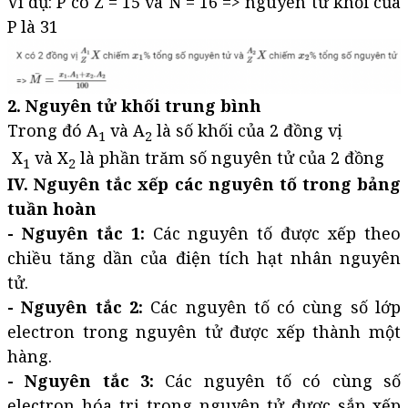
Ví dụ: P có Z = 15 và N = 16 => nguyên tử khối của
P là 31
2. Nguyên tử khối trung bình
Trong đó A
và A
là số khối của 2 đồng vị
1
2
X
và X
là phần trăm số nguyên tử của 2 đồng
1
2
IV. Nguyên tắc xếp các nguyên tố trong bảng
tuần hoàn
- Nguyên tắc 1:
Các nguyên tố được xếp theo
chiều tăng dần của điện tích hạt nhân nguyên
tử.
- Nguyên tắc 2:
Các nguyên tố có cùng số lớp
electron trong nguyên tử được xếp thành một
hàng.
- Nguyên tắc 3:
Các nguyên tố có cùng số
electron hóa trị trong nguyên tử được sắp xếp