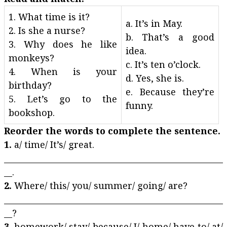
1. What time is it?
a. It’s in May.
2. Is she a nurse?
b. That’s a good
3. Why does he like
idea.
monkeys?
c. It’s ten o’clock.
4. When is your
d. Yes, she is.
birthday?
e. Because they’re
5. Let’s go to the
funny.
bookshop.
Reorder the words to complete the sentence.
1.
a/ time/ It’s/ great.
______________________________________________________
__.
2.
Where/ this/ you/ summer/ going/ are?
______________________________________________________
__?
3
. homework/ stay/ because/ I/ home/ have to/ at/