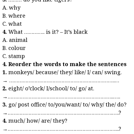
A. why
B. where
C. what
4.
What ………….. is it? – It’s black
A. animal
B. colour
C. stamp
4. Reorder the words to make the sentences
1.
monkeys/ because/ they/ like/ I/ can/ swing.
→ ……………………………………………………………..…
2.
eight/ o’clock/ I/school/ to/ go/ at.
→……………………………………………………………..…..
3.
go/ post office/ to/you/want/ to/ why/ the/ do?
→…………………………………………………………….…..?
4.
much/ how/ are/ they?
→………………………………………………………………...?