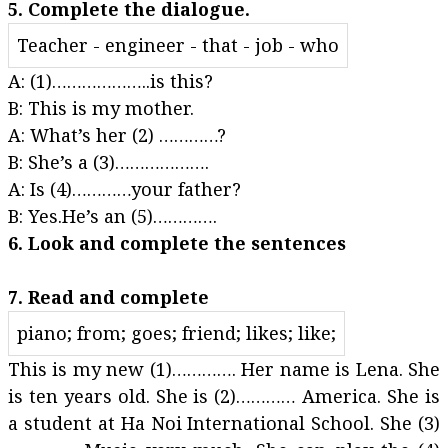
5. Complete the dialogue.
Teacher - engineer - that - job - who
A: (1)………………..is this?
B: This is my mother.
A: What’s her (2) …………?
B: She’s a (3)……………….
A: Is (4)…………your father?
B: Yes.He’s an (5)………….
6. Look and complete the sentences
7. Read and complete
piano; from; goes; friend; likes; like;
This is my new (1)…………. Her name is Lena. She
is ten years old. She is (2)………… America. She is
a student at Ha Noi International School. She (3)