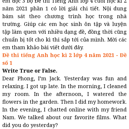
em đọc 3 bộ Đề thi Tiếng Anh lớp 4 cuối học kì 2
năm 2021 phần 1 có lời giải chi tiết. Nội dung
bám sát theo chương trình học trong nhà
trường. Giúp các em học sinh ôn tập và luyện
tập làm quen với nhiều dạng đề, đồng thời cũng
chuẩn bị tốt cho kì thi sắp tới của mình. Mời các
em tham khảo bài viết dưới đây.
Đề thi tiếng Anh học kì 2 lớp 4 năm 2021 - Đề
số 1
Write True or False.
Dear Phong, I’m Jack. Yesterday was fun and
relaxing. I got up late. In the morning, I cleaned
my room. In the afternoon, I watered the
flowers in the garden. Then I did my homework.
In the evening, I chatted online with my friend
Nam. We talked about our favorite films. What
did you do yesterday?