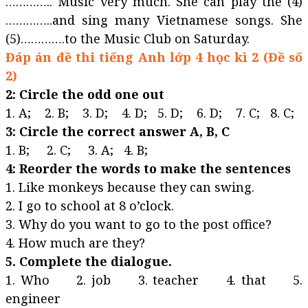
………….. Music very much. She can play the (4)
…………..and sing many Vietnamese songs. She
(5)………….to the Music Club on Saturday.
Đáp án đề thi tiếng Anh lớp 4 học kì 2 (Đề số
2)
2: Circle the odd one out
1. A; 2. B; 3. D; 4. D; 5. D; 6. D; 7. C; 8. C;
3: Circle the correct answer A, B, C
1. B; 2. C; 3. A; 4. B;
4: Reorder the words to make the sentences
1. Like monkeys because they can swing.
2. I go to school at 8 o’clock.
3. Why do you want to go to the post office?
4. How much are they?
5. Complete the dialogue.
1. Who 2. job 3. teacher 4. that 5.
engineer