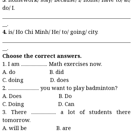
do/ I.
______________________________________________________
__.
4.
is/ Ho Chi Minh/ He/ to/ going/ city.
______________________________________________________
__.
Choose the correct answers.
1. I am ...................... Math exercises now.
A. do B. did
C. doing D. does
2. .......................... you want to play badminton?
A. Does B. Do
C. Doing D. Can
3. There ..................... a lot of students there
tomorrow.
A. will be B. are