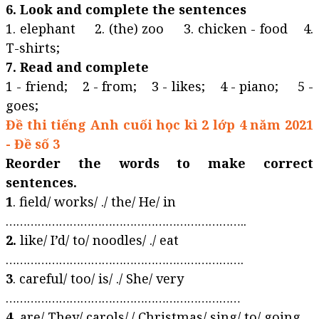
6. Look and complete the sentences
1. elephant 2. (the) zoo 3. chicken - food 4.
T-shirts;
7. Read and complete
1 - friend; 2 - from; 3 - likes; 4 - piano; 5 -
goes;
Đề thi tiếng Anh cuối học kì 2 lớp 4 năm 2021
- Đề số 3
Reorder the words to make correct
sentences.
1
. field/ works/ ./ the/ He/ in
…………………………………………………………..
2.
like/ I’d/ to/ noodles/ ./ eat
………………………………………………………….
3
. careful/ too/ is/ ./ She/ very
…………………………………………………………
4.
are/ They/ carols/./ Christmas/ sing/ to/ going