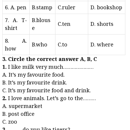
6. A. pen
B.stamp
C.ruler
D. bookshop
7. A. T-
B.blous
C.ten
D. shorts
shirt
e
8. A.
B.who
C.to
D. where
how
3. Circle the correct answer A, B, C
1.
I like milk very much…………………
A. It’s my favourite food.
B. It’s my favourite drink.
C. It’s my favourite food and drink.
2.
I love animals. Let’s go to the………
A. supermarket
B. post office
C. zoo
3.
……… do you like tigers?