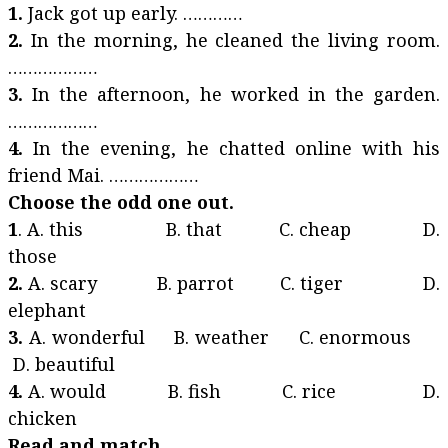
1.
Jack got up early. …………
2.
In the morning, he cleaned the living room.
………………
3.
In the afternoon, he worked in the garden.
………………
4.
In the evening, he chatted online with his
friend Mai. ………………
Choose the odd one out.
1
. A. this B. that C. cheap D.
those
2.
A. scary B. parrot C. tiger D.
elephant
3.
A. wonderful B. weather C. enormous
D. beautiful
4.
A. would B. fish C. rice D.
chicken
Read and match.