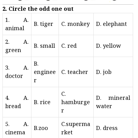
2. Circle the odd one out
1. A.
B. tiger
C. monkey
D. elephant
animal
2. A.
B. small
C. red
D. yellow
green
B.
3. A.
enginee
C. teacher
D. job
doctor
r
C.
4. A.
D. mineral
B. rice
hamburge
bread
water
r
5. A.
C.superma
B.zoo
D. dress
cinema
rket