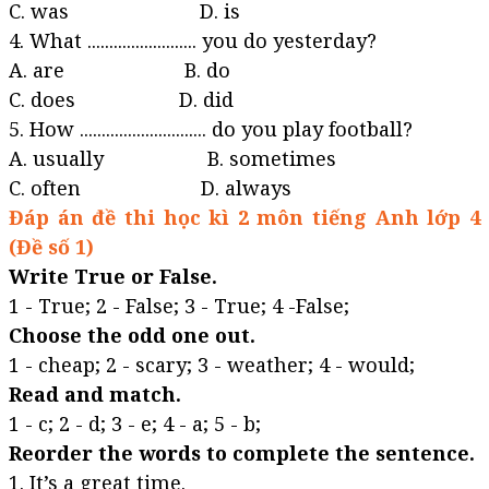
C. was D. is
4. What ......................... you do yesterday?
A. are B. do
C. does D. did
5. How ............................. do you play football?
A. usually B. sometimes
C. often D. always
Đáp án đề thi học kì 2 môn tiếng Anh lớp 4
(Đề số 1)
Write True or False.
1 - True; 2 - False; 3 - True; 4 -False;
Choose the odd one out.
1 - cheap; 2 - scary; 3 - weather; 4 - would;
Read and match.
1 - c; 2 - d; 3 - e; 4 - a; 5 - b;
Reorder the words to complete the sentence.
1. It’s a great time.