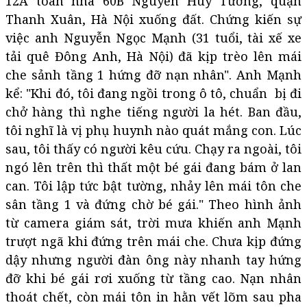
12A toàn nhà 60B Nguyễn Huy Tường, quận
Thanh Xuân, Hà Nội xuống đất. Chứng kiến sự
việc anh Nguyễn Ngọc Mạnh (31 tuổi, tài xế xe
tải quê Đông Anh, Hà Nội) đã kịp trèo lên mái
che sảnh tầng 1 hứng đỡ nạn nhân". Anh Mạnh
kể: "Khi đó, tôi đang ngồi trong ô tô, chuẩn bị đi
chở hàng thì nghe tiếng người la hét. Ban đầu,
tôi nghĩ là vị phụ huynh nào quát mắng con. Lúc
sau, tôi thấy có người kêu cứu. Chạy ra ngoài, tôi
ngó lên trên thì thất một bé gái đang bám ở lan
can. Tôi lập tức bật tường, nhảy lên mái tôn che
sân tầng 1 và đứng chờ bé gái." Theo hình ảnh
từ camera giám sát, trời mưa khiến anh Mạnh
trượt ngã khi đứng trên mái che. Chưa kịp đứng
dậy nhưng người đàn ông này nhanh tay hứng
đỡ khi bé gái rơi xuống từ tầng cao. Nạn nhân
thoát chết, còn mái tôn in hằn vết lõm sau pha