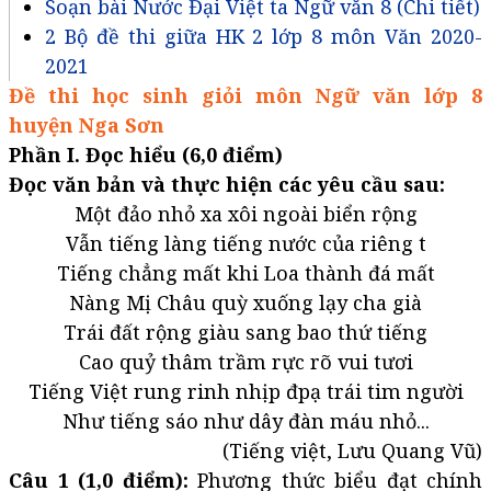
Soạn bài Nước Đại Việt ta Ngữ văn 8 (Chi tiết)
2 Bộ đề thi giữa HK 2 lớp 8 môn Văn 2020-
2021
Đề thi học sinh giỏi môn Ngữ văn lớp 8
huyện Nga Sơn
Phần I. Đọc hiểu (6,0 điểm)
Đọc văn bản và thực hiện các yêu cầu sau:
Một đảo nhỏ xa xôi ngoài biển rộng
Vẫn tiếng làng tiếng nước của riêng t
Tiếng chẳng mất khi Loa thành đá mất
Nàng Mị Châu quỳ xuống lạy cha già
Trái đất rộng giàu sang bao thứ tiếng
Cao quỷ thâm trầm rực rõ vui tươi
Tiếng Việt rung rinh nhịp đpạ trái tim người
Như tiếng sáo như dây đàn máu nhỏ...
(Tiếng việt, Lưu Quang Vũ)
Câu 1 (1,0 điểm):
Phương thức biểu đạt chính