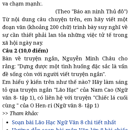
va chạm mạnh:.
(Theo "Báo an ninh Thủ đô")
Từ nội dung câu chuyện trên, em hãy viết một
đoạn văn (khoảng 200 chữ) trình bày suy nghĩ về
sự cần thiết phải lan tỏa những việc tử tế trong
xã hội ngày nay.
Câu 2 (10,0 điểm)
Bàn về truyện ngắn, Nguyễn Minh Châu cho
rằng: "Dựng được một tình huống đặc sắc là vấn
đề sống còn với người viết truyện ngắn".
Em hiểu ý kiến trên như thế nào? Hãy làm sáng
tỏ qua truyện ngắn "Lão Hạc" của Nam Cao (Ngữ
văn 8- tập 1), có liên hệ với truyện "Chiếc lá cuối
cùng " của O Hen-ri (Ngữ văn 8- tập 1)
>> Tham khảo:
Soạn bài Lão Hạc Ngữ Văn 8 chi tiết nhất