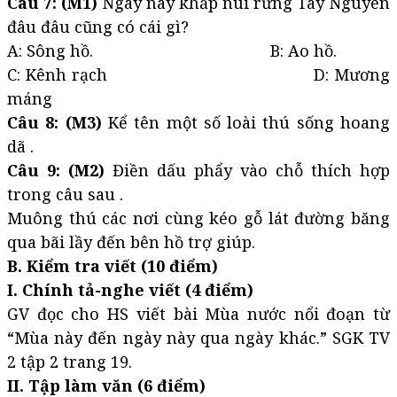
Câu 7: (M1)
Ngày nay khắp núi rừng Tây Nguyên
đâu đâu cũng có cái gì?
A: Sông hồ. B: Ao hồ.
C: Kênh rạch D: Mương
máng
Câu 8: (M3)
Kể tên một số loài thú sống hoang
dã .
Câu 9: (M2)
Điền dấu phẩy vào chỗ thích hợp
trong câu sau .
Muông thú các nơi cùng kéo gỗ lát đường băng
qua bãi lầy đến bên hồ trợ giúp.
B. Kiểm tra viết (10 điểm)
I. Chính tả-nghe viết (4 điểm)
GV đọc cho HS viết bài Mùa nước nổi đoạn từ
“Mùa này đến ngày này qua ngày khác.” SGK TV
2 tập 2 trang 19.
II. Tập làm văn (6 điểm)