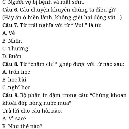
C. Người vợ bị bệnh và mất sớm.
Câu 6.
Câu chuyện khuyên chúng ta điều gì?
(Hãy ăn ở hiền lành, không giết hại động vật....)
Câu 7.
Từ trái nghĩa với từ “ Vui ” là từ:
A. Vẻ
B. Nhộn
C. Thương
D. Buồn
Câu 8.
Từ “chăm chỉ ” ghép được với từ nào sau:
A. trốn học
B. học bài
C. nghỉ học
Câu 9.
Bộ phận in đậm trong câu: “Chúng khoan
khoái đớp bóng nước mưa”
Trả lời cho câu hỏi nào:
A. Vì sao?
B. Như thế nào?