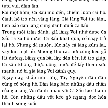
tươi vui, đầm ấm.
Rồi một hôm, Cá Sấu mò đến, chiếm luôn cái hồ.
Cảnh hồ trở nên vắng lặng. Già làng Voi tức lắm,
liền bảo dân làng cùng đánh đuổi Cá Sấu.
Trong một trận đánh, già làng Voi nhử được Cá
Sấu ra xa hồ nước. Cá Sấu khát quá, cố chạy trở
lại hồ. Nhưng đã muộn, lúc này cả làng xúm lại,
vây kín mặt hồ. Muông thú các nơi cũng kéo gỗ
lát đường, băng qua bãi lầy, đến bên hồ trợ giúp.
Cá sấu không được uống nước để lấy thêm sức
mạnh, nó bị già làng Voi đánh quỵ.
Ngày nay, khắp núi rừng Tây Nguyên đâu đâu
cũng có sông hồ. Dân làng bảo: những dấu chân
của già làng Voi đánh nhau với Cá Sấu tạo thành
hồ. Còn những dấu vết kéo gỗ ngang dọc hóa
thành sông suối.