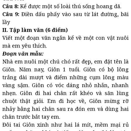
Câu 8:
Kể được một số loài thú sống hoang dã.
Câu 9:
Điền dấu phấy vào sau từ lát đường, bãi
lầy
II. Tập làm văn (6 điểm)
Viết một đoạn văn ngắn kể về một con vật nuôi
mà em yêu thích.
Đoạn văn mẫu:
Nhà em nuôi một chú chó rất đẹp, em đặt tên là
Giôn. Năm nay, Giôn 1 tuổi. Giôn có bộ lông
trắng dài mượt và điểm những cụm lông màu
vàng sậm. Giôn có vóc dáng nhỏ nhắn, nhanh
nhẹn. Giôn đi hai chân rất khéo và săn lùng
chuột thật giỏi. Em đi học về, Giôn mừng rỡ
nhảy bằng hai chân sau ra đón em và dùng hai
chân trước bắt tay em.
Đôi tai Giôn xinh như hai lá mít, mềm mại rủ