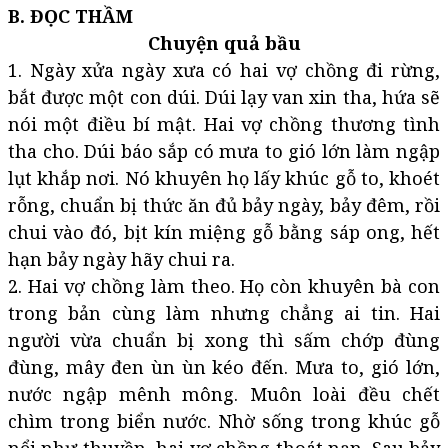
B. ĐỌC THẦM
Chuyện quả bầu
1. Ngày xửa ngày xưa có hai vợ chồng đi rừng,
bắt được một con dúi. Dúi lạy van xin tha, hứa sẽ
nói một điều bí mật. Hai vợ chồng thương tình
tha cho. Dúi báo sắp có mưa to gió lớn làm ngập
lụt khắp nơi. Nó khuyên họ lấy khúc gỗ to, khoét
rỗng, chuẩn bị thức ăn đủ bảy ngày, bảy đêm, rồi
chui vào đó, bịt kín miệng gỗ bằng sáp ong, hết
hạn bảy ngày hãy chui ra.
2. Hai vợ chồng làm theo. Họ còn khuyên bà con
trong bản cùng làm nhưng chẳng ai tin. Hai
người vừa chuẩn bị xong thì sấm chớp đùng
đùng, mây đen ùn ùn kéo đến. Mưa to, gió lớn,
nước ngập mênh mông. Muôn loài đều chết
chìm trong biển nước. Nhờ sống trong khúc gỗ