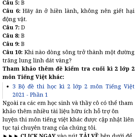
Câu 5:
B
Câu 6:
Hãy ăn ở hiền lành, không nên giết hại
động vật.
Câu 7:
D
Câu 8:
B
Câu 9:
B
Câu 10:
Khi nào dòng sông trở thành một đường
trăng lung linh dát vàng?
Tham khảo thêm đề kiểm tra cuối kì 2 lớp 2
môn Tiếng Việt khác:
3 Bộ đề thi học kì 2 lớp 2 môn Tiếng Việt
2021 - Phần 1
Ngoài ra các em học sinh và thầy cô có thể tham
khảo thêm nhiều tài liệu hữu ích hỗ trợ ôn
luyện thi môn tiếng việt khác được cập nhật liên
tục tại chuyên trang của chúng tôi.
►►►
CLICK NGAY
vào nút
TẢI VỀ
bên dưới để