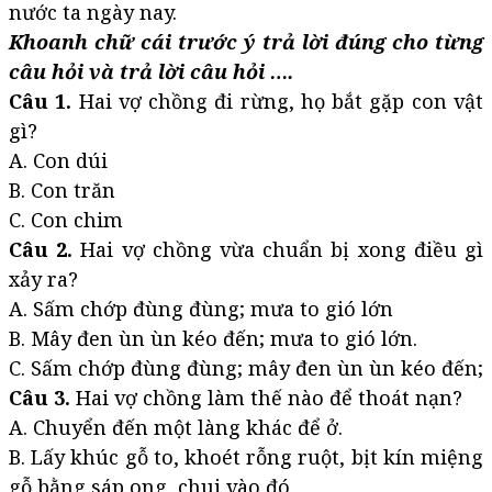
nước ta ngày nay.
Khoanh chữ cái trước ý trả lời đúng cho từng
câu hỏi và trả lời câu hỏi ….
Câu 1.
Hai vợ chồng đi rừng, họ bắt gặp con vật
gì?
A. Con dúi
B. Con trăn
C. Con chim
Câu 2.
Hai vợ chồng vừa chuẩn bị xong điều gì
xảy ra?
A. Sấm chớp đùng đùng; mưa to gió lớn
B. Mây đen ùn ùn kéo đến; mưa to gió lớn.
C. Sấm chớp đùng đùng; mây đen ùn ùn kéo đến;
Câu 3.
Hai vợ chồng làm thế nào để thoát nạn?
A. Chuyển đến một làng khác để ở.
B. Lấy khúc gỗ to, khoét rỗng ruột, bịt kín miệng
gỗ bằng sáp ong, chui vào đó.