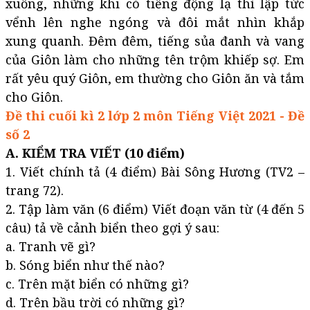
xuống, những khi có tiếng động lạ thì lập tức
vểnh lên nghe ngóng và đôi mắt nhìn khắp
xung quanh. Đêm đêm, tiếng sủa đanh và vang
của Giôn làm cho những tên trộm khiếp sợ. Em
rất yêu quý Giôn, em thường cho Giôn ăn và tắm
cho Giôn.
Đề thi cuối kì 2 lớp 2 môn Tiếng Việt 2021 - Đề
số 2
A. KIỂM TRA VIẾT (10 điểm)
1. Viết chính tả (4 điểm) Bài Sông Hương (TV2 –
trang 72).
2. Tập làm văn (6 điểm) Viết đoạn văn từ (4 đến 5
câu) tả về cảnh biển theo gợi ý sau:
a. Tranh vẽ gì?
b. Sóng biển như thế nào?
c. Trên mặt biển có những gì?
d. Trên bầu trời có những gì?