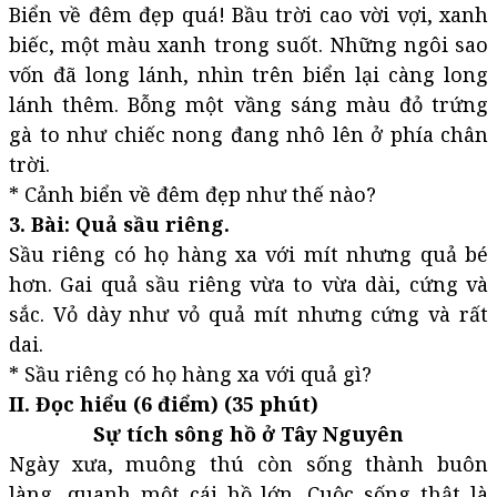
Biển về đêm đẹp quá! Bầu trời cao vời vợi, xanh
biếc, một màu xanh trong suốt. Những ngôi sao
vốn đã long lánh, nhìn trên biển lại càng long
lánh thêm. Bỗng một vầng sáng màu đỏ trứng
gà to như chiếc nong đang nhô lên ở phía chân
trời.
* Cảnh biển về đêm đẹp như thế nào?
3. Bài: Quả sầu riêng.
Sầu riêng có họ hàng xa với mít nhưng quả bé
hơn. Gai quả sầu riêng vừa to vừa dài, cứng và
sắc. Vỏ dày như vỏ quả mít nhưng cứng và rất
dai.
* Sầu riêng có họ hàng xa với quả gì?
II. Đọc hiểu (6 điểm) (35 phút)
Sự tích sông hồ ở Tây Nguyên
Ngày xưa, muông thú còn sống thành buôn
làng, quanh một cái hồ lớn. Cuộc sống thật là