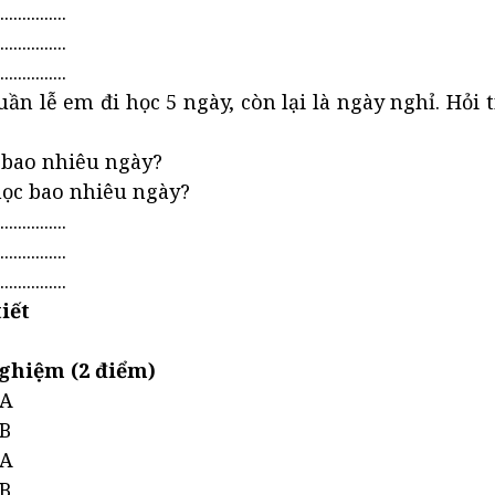
...............
...............
...............
ần lễ em đi học 5 ngày, còn lại là ngày nghỉ. Hỏi 
 bao nhiêu ngày?
học bao nhiêu ngày?
...............
...............
...............
iết
ghiệm (2 điểm)
 A
B
 A
B