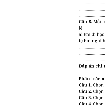
............................
............................
............................
Câu 8.
Mỗi tu
lễ:
a) Em đi học
b) Em nghỉ 
............................
............................
............................
Đáp án chi t
Phần trắc n
Câu 1.
Chọn
Câu 2.
Chọn 
Câu 3.
Chọn
Câu 4.
Chọn 