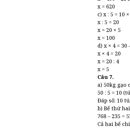
x = 620
c) x : 5 = 10 ×
x : 5 = 20
x = 20 × 5
x = 100
d) x × 4 = 30 
x × 4 = 20
x = 20 : 4
x = 5
Câu 7.
a) 50kg gạo c
50 : 5 = 10 (tú
Đáp số: 10 tú
b) Bể thứ hai
768 – 235 = 53
Cả hai bể chi