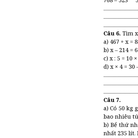
768 – 523 5
............................
............................
............................
Câu 6.
Tìm x,
a) 467 + x = 
b) x – 214 = 
c) x : 5 = 10 ×
d) x × 4 = 30 
............................
............................
............................
Câu 7.
a) Có 50 kg 
bao nhiêu tú
b) Bể thứ nh
nhất 235 lít.