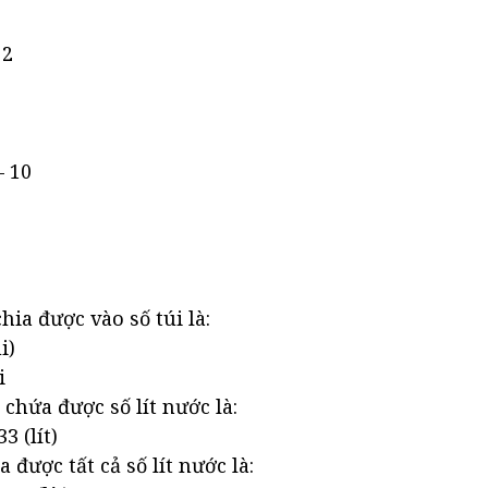
 2
– 10
hia được vào số túi là:
i)
i
 chứa được số lít nước là:
3 (lít)
a được tất cả số lít nước là: