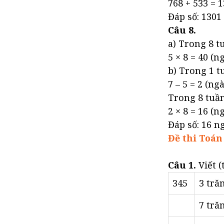
768 + 533 = 13
Đáp số: 1301 
Câu 8.
a) Trong 8 t
5 × 8 = 40 (n
b) Trong 1 t
7 – 5 = 2 (ng
Trong 8 tuần
2 × 8 = 16 (n
Đáp số: 16 ng
Đề thi Toán 
Câu 1.
Viết 
345
3 tră
7 tră