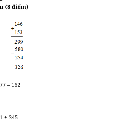
n (8 điểm)
877 – 162
61 + 345