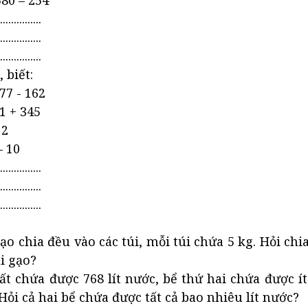
80 – 254
...............
...............
...............
 biết:
877 - 162
61 + 345
 2
– 10
...............
...............
...............
gạo chia đều vào các túi, mỗi túi chứa 5 kg. Hỏi chi
i gạo?
ất chứa được 768 lít nước, bể thứ hai chứa được í
 Hỏi cả hai bể chứa được tất cả bao nhiêu lít nước?