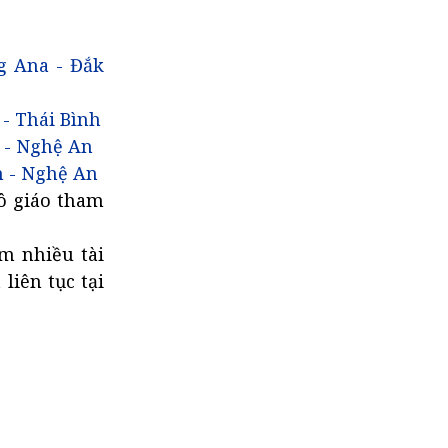
g Ana - Đắk
- Thái Bình
 - Nghệ An
h - Nghệ An
cô giáo tham
m nhiều tài
liên tục tại