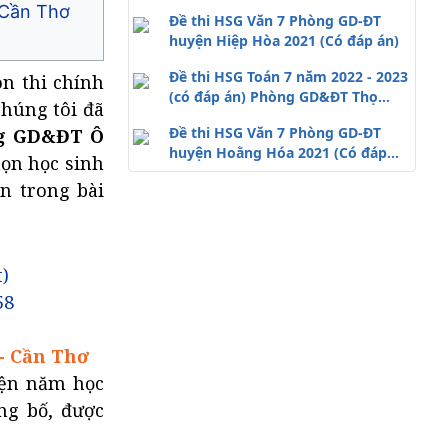
 Cần Thơ
Đề thi HSG Văn 7 Phòng GD-ĐT
huyện Hiệp Hòa 2021 (Có đáp án)
Đề thi HSG Toán 7 năm 2022 - 2023
ôn thi chính
(có đáp án) Phòng GD&ĐT Thọ
chúng tôi đã
Xuân - Thanh Hoá
Đề thi HSG Văn 7 Phòng GD-ĐT
ng GD&ĐT Ô
huyện Hoằng Hóa 2021 (Có đáp
họn học sinh
án)
n trong bài
)
58
 - Cần Thơ
yện năm học
ng bố, được