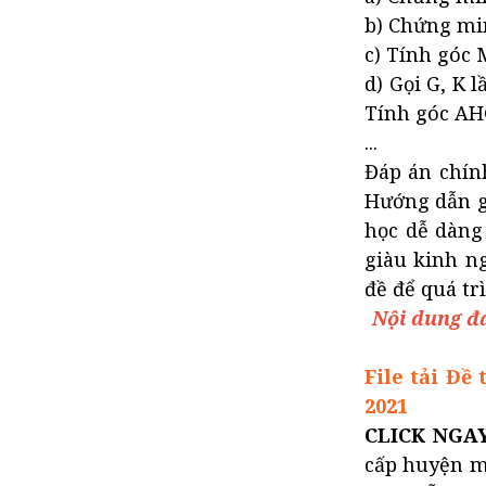
b) Chứng mi
c) Tính góc
d) Gọi G, K 
Tính góc AH
...
Đáp án chính
Hướng dẫn gi
học dễ dàng
giàu kinh n
đề để quá tr
Nội dung đá
File tải Đ
2021
CLICK NGA
cấp huyện m