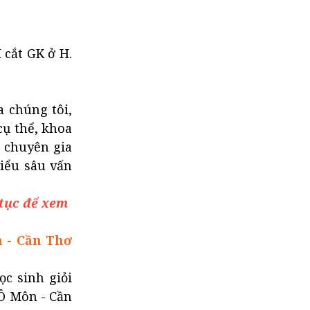
 cắt GK ở H.
a chúng tôi,
cụ thể, khoa
ũ chuyên gia
hiểu sâu vấn
 tục để xem
n - Cần Thơ
ọc sinh giỏi
Ô Môn - Cần