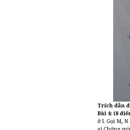
Đề thi HSG Hóa lớp 7
Đề thi HSG Lý lớp 7
Đề thi HSG Sinh lớp 7
Đề thi HSG Sử lớp 7
Đề thi HSG Địa lớp 7
Đề thi HSG Tin Học lớp 7
Trích dẫn đ
Bài 4: (8 đi
ở I. Gọi M, N
a) Chứng mi