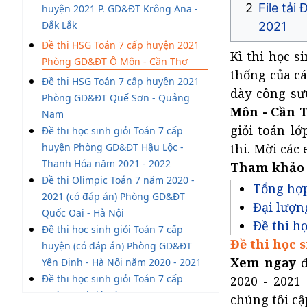
File tả
huyện 2021 P. GD&ĐT Krông Ana -
Đắk Lắk
2021
Đề thi HSG Toán 7 cấp huyện 2021
Kì thi học s
Phòng GD&ĐT Ô Môn - Cần Thơ
thống của cá
Đề thi HSG Toán 7 cấp huyện 2021
dày công s
Phòng GD&ĐT Quế Sơn - Quảng
Môn - Cần 
Nam
giỏi toán l
Đề thi học sinh giỏi Toán 7 cấp
huyện Phòng GD&ĐT Hậu Lộc -
thi. Mời các
Thanh Hóa năm 2021 - 2022
Tham khảo
Đề thi Olimpic Toán 7 năm 2020 -
Tổng hợp
2021 (có đáp án) Phòng GD&ĐT
Đại lượng
Quốc Oai - Hà Nội
Đề thi họ
Đề thi học sinh giỏi Toán 7 cấp
Đề thi học 
huyện (có đáp án) Phòng GD&ĐT
Xem ngay
Yên Định - Hà Nội năm 2020 - 2021
Đề thi học sinh giỏi Toán 7 cấp
2020 - 2021
trường (có đáp án) THCS Trung
chúng tôi cậ