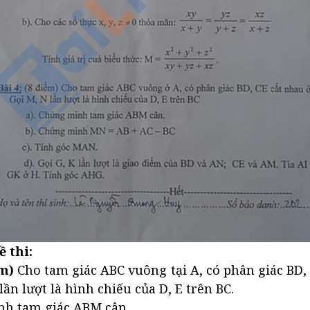
ề thi:
ểm)
Cho tam giác ABC vuông tại A, có phân giác BD,
 lần lượt là hình chiếu của D, E trên BC.
nh tam giác ABM cân.