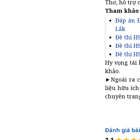
Thơ, hỗ trợ 
Tham khảo
Đáp án Đ
Lắk
Đề thi H
Đề thi H
Đề thi H
Hy vọng tài 
khảo.
►Ngoài ra c
liệu hữu ích
chuyên trang
Đánh giá bài
3.1