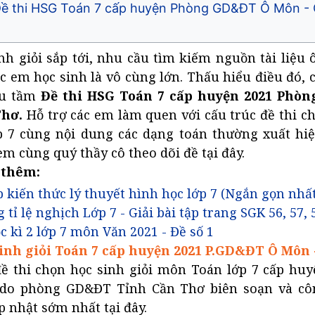
i Đề thi HSG Toán 7 cấp huyện Phòng GD&ĐT Ô Môn -
inh giỏi sắp tới, nhu cầu tìm kiếm nguồn tài liệu 
c em học sinh là vô cùng lớn. Thấu hiểu điều đó, 
ưu tầm
Đề thi HSG Toán 7 cấp huyện 2021 Phò
Thơ.
Hỗ trợ các em làm quen với cấu trúc đề thi c
ớp 7 cùng nội dung các dạng toán thường xuất hiệ
 em cùng quý thầy cô theo dõi đề tại đây.
 thêm:
 kiến thức lý thuyết hình học lớp 7 (Ngắn gọn nhất
 tỉ lệ nghịch Lớp 7 - Giải bài tập trang SGK 56, 57, 
c kì 2 lớp 7 môn Văn 2021 - Đề số 1
sinh giỏi Toán 7 cấp huyện 2021 P.GD&ĐT Ô Môn
đề thi chọn học sinh giỏi môn Toán lớp 7 cấp hu
 do phòng GD&ĐT Tỉnh Cần Thơ biên soạn và cô
p nhật sớm nhất tại đây.