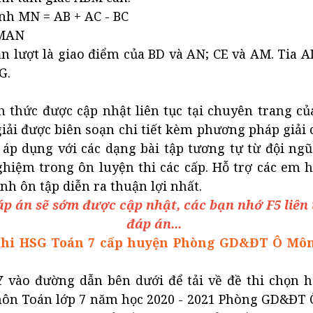
nh MN = AB + AC - BC
 MAN
lần lượt là giao điểm của BD và AN; CE và AM. Tia AI
G.
 thức được cập nhật liên tục tại chuyên trang củ
ải được biên soạn chi tiết kèm phương pháp giải 
 áp dụng với các dạng bài tập tương tự từ đội ng
ghiệm trong ôn luyện thi các cấp. Hỗ trợ các em 
ình ôn tập diễn ra thuận lợi nhất.
p án sẽ sớm được cập nhật, các bạn nhớ F5 liên
đáp án...
ề thi HSG Toán 7 cấp huyện Phòng GD&ĐT Ô Mô
Y
vào đường dẫn bên dưới để tải về đề thi chọn h
ôn Toán lớp 7 năm học 2020 - 2021 Phòng GD&ĐT 