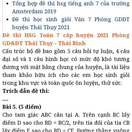
Tổng hợp đề thi hsg tiếng anh 7 của trường
Amsterdam 2019
Đề thi học sinh giỏi Văn 7 Phòng GDĐT
huyện Thái Thụy 2021
Đề thi HSG Toán 7 cấp huyện 2021 Phòng
GD&ĐT Thái Thụy - Thái Bình
Cấu trúc bộ đề bao gồm 5 câu hỏi tự luận, 4 câu
đại số và 1 câu hình học có mức độ khó tương
đương với mặt bằng chung của huyện, là tài liệu
tham khảo hữu ích cho các em học sinh giỏi
trong khu vực và toàn quốc ôn luyện, thử sức.
Trích dẫn đề thi:
....
Bài 5. (5 điểm)
Cho tam giác ABC cân tại A. Trên cạnh BC lấy
điểm D sao cho BD < BC/2, trên tia đối của tia CB
lấy điểm E sao cho BD = CE. Đường thẳng vuông