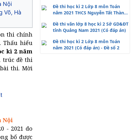
à Nội
Đề thi học kì 2 Lớp 8 môn Toán
g Võ, Hà
năm 2021 THCS Nguyễn Tất Thành
- Hà Nội
Đề thi văn lớp 8 học kì 2 Sở GD&ĐT
tỉnh Quảng Nam 2021 (Có đáp án)
ôn thi chính
Đề thi học kì 2 Lớp 8 môn Toán
n. Thấu hiểu
năm 2021 (Có đáp án) - Đề số 2
ọc kì 2 năm
 trúc đề thi
ài thi. Mời
t
à Nội
0 - 2021 do
ông bố được