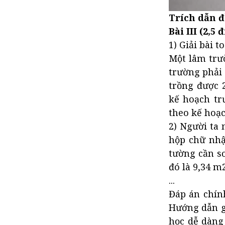
Đề thi học kì 2 lớp 8 môn Toán
Trích dẫn đ
Đề thi học kì 2 lớp 8 năm 2021
Bài III (2,5 
- 2022
1) Giải bài 
Đề thi học kì 2 lớp 8 năm 2020
Một lâm trư
- 2021
trường phải 
trồng được 
kế hoạch tr
theo kế hoạc
2) Người ta
hộp chữ nhậ
tường cần sơ
đó là 9,34 m2
...
Đáp án chính
Hướng dẫn gi
học dễ dàng