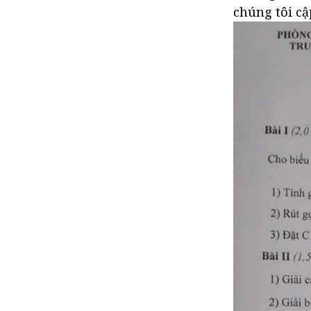
Lý năm 2021
chúng tôi cậ
Đề thi học kì 2 lớp 8 môn Sử
năm 2021
Đề thi học kì 2 lớp 8 môn Địa
năm 2021
Đề thi học kì 2 lớp 8 môn
Tiếng Anh năm 2021
Đề thi học kì 2 lớp 8 môn Toán
năm 2021
Đề thi Toán Lớp 8 học kì 2 Trường
Chuyên Hà Nội Amsterdam 2019
Đề thi Toán Lớp 8 học kì 2 2020 Sở
GD&ĐT Quảng Nam (có đáp án)
Đề thi Toán Lớp 8 học kì 2 năm 2021
(Có đáp án) - Đề số 1
Đề thi Toán Lớp 8 học kì 2 năm 2021
(Có đáp án) - Đề số 2
Đề thi Toán Lớp 8 học kì 2 năm 2021