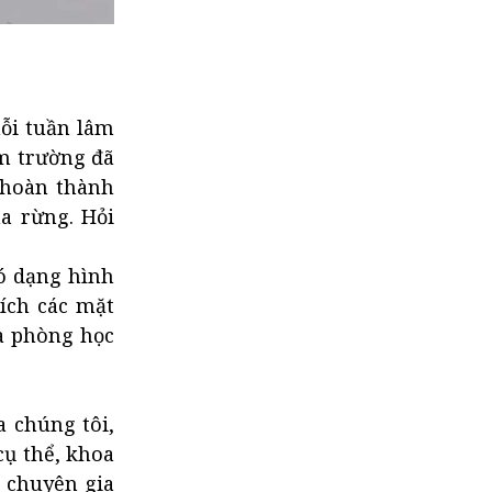
ỗi tuần lâm
âm trường đã
 hoàn thành
a rừng. Hỏi
ó dạng hình
tích các mặt
ủa phòng học
a chúng tôi,
cụ thể, khoa
ũ chuyên gia