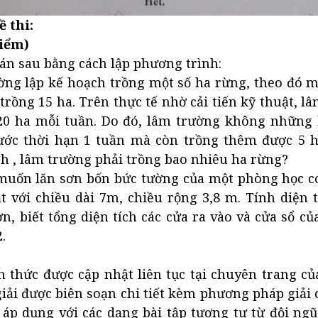
ề thi:
điểm)
toán sau bằng cách lập phương trình:
ờng lập kế hoạch trồng một số ha rừng, theo đó m
trồng 15 ha. Trên thực tế nhờ cải tiến kỹ thuật, l
20 ha mỗi tuần. Do đó, lâm trường không những
ước thời hạn 1 tuần mà còn trồng thêm được 5 h
h , lâm trường phải trồng bao nhiêu ha rừng?
 muốn lăn sơn bốn bức tường của một phòng học c
t với chiều dài 7m, chiều rộng 3,8 m. Tính diện 
n, biết tổng diện tích các cửa ra vào và cửa sổ c
.
 thức được cập nhật liên tục tại chuyên trang củ
ải được biên soạn chi tiết kèm phương pháp giải 
 áp dụng với các dạng bài tập tương tự từ đội ng