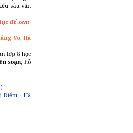
hiểu sâu vấn
 tục để xem
iảng Võ, Hà
án lớp 8 học
iên soạn
, hỗ
)
ị Điểm - Hà