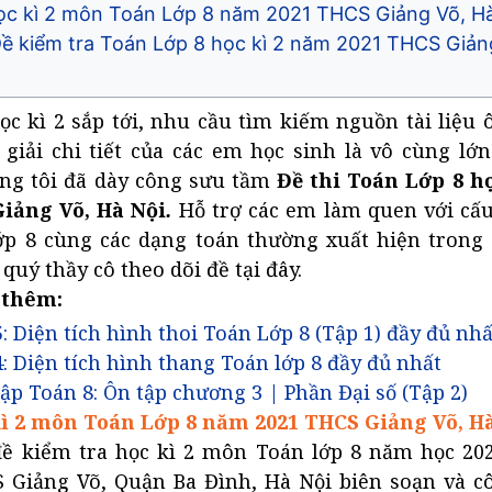
học kì 2 môn Toán Lớp 8 năm 2021 THCS Giảng Võ, H
 Đề kiểm tra Toán Lớp 8 học kì 2 năm 2021 THCS Giản
học kì 2 sắp tới, nhu cầu tìm kiếm nguồn tài liệu 
 giải chi tiết của các em học sinh là vô cùng lớ
úng tôi đã dày công sưu tầm
Đề thi Toán Lớp 8 h
iảng Võ, Hà Nội
.
Hỗ trợ các em làm quen với cấu
p 8 cùng các dạng toán thường xuất hiện trong b
quý thầy cô theo dõi đề tại đây.
 thêm:
5: Diện tích hình thoi Toán Lớp 8 (Tập 1) đầy đủ nhấ
4: Diện tích hình thang Toán lớp 8 đầy đủ nhất
tập Toán 8: Ôn tập chương 3 | Phần Đại số (Tập 2)
kì 2 môn Toán Lớp 8 năm 2021 THCS Giảng Võ, H
đề kiểm tra học kì 2 môn Toán lớp 8 năm học 202
 Giảng Võ, Quận Ba Đình, Hà Nội biên soạn và c