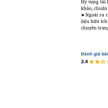
Hy vọng tài 
khảo, chuẩn b
►Ngoài ra c
liệu hữu ích
chuyên trang
Đánh giá bài
2.4