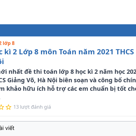
2 lớp 8
ọc kì 2 Lớp 8 môn Toán năm 2021 THCS
ội
i nhất đề thi toán lớp 8 học kì 2 năm học 202
S Giảng Võ, Hà Nội biên soạn và công bố chín
am khảo hữu ích hỗ trợ các em chuẩn bị tốt cho
.
13
lượt đánh giá
i viết