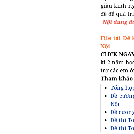
giàu kinh n
đề để quá tr
Nội dung đá
File tải Đề
Nội
CLICK NGA
kì 2 năm họ
trợ các em ô
Tham khảo
Tổng hợp
Đề cương
Nội
Đề cương
Đề thi To
Đề thi To