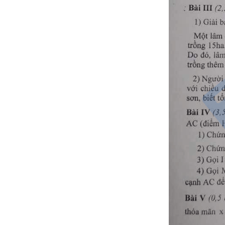
THCS Nguyễn Tất Thành - Hà Nội
Đề thi Toán Lớp 8 học kì 2 năm 2021
THCS An Ninh - Thái Bình
Đề thi Toán Lớp 8 học kì 2 năm 2021
THCS Giảng Võ - Hà Nội
Đề thi Toán Lớp 8 học kì 2 năm 2021
THCS Ngô Sĩ Liên - Hà Nội
Đề thi Toán Lớp 8 học kì 2 năm 2021
Phòng GD&ĐT Thanh Chương -
Nghệ An
Đề thi Toán Lớp 8 học kì 2 năm 2021
Chuyên Amsterdam, Hà Nội
Đề thi Toán Lớp 8 học kì 2 năm 2021
THCS Gia Thụy, Hà Nội
Bộ 5 Đề thi Toán lớp 8 học kì 2 năm
2021 - Phần 1
Đề thi Toán lớp 8 học kì 2 (có đáp
án) năm 2020 - 2021 Phòng GD&ĐT
TP. Bắc Ninh