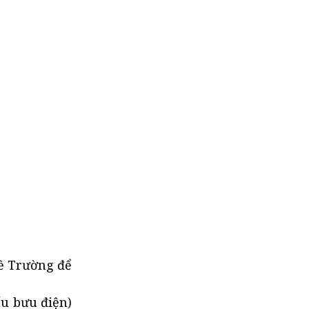
về Trường để
ấu bưu điện)