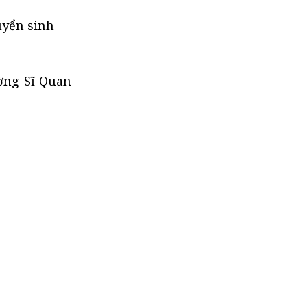
uyển sinh
ờng Sĩ Quan