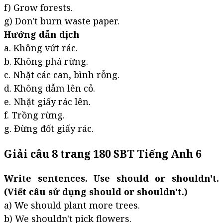
f) Grow forests.
g) Don't burn waste paper.
Hướng dẫn dịch
a. Không vứt rác.
b. Không phá rừng.
c. Nhặt các can, bình rỗng.
d. Không dẫm lên cỏ.
e. Nhặt giấy rác lên.
f. Trồng rừng.
g. Đừng đốt giấy rác.
Giải câu 8 trang 180 SBT Tiếng Anh 6
Write sentences. Use should or shouldn't.
(Viết câu sử dụng should or shouldn't.)
a) We should plant more trees.
b) We shouldn't pick flowers.