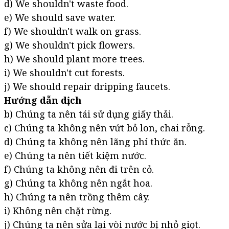
d) We shouldn't waste food.
e) We should save water.
f) We shouldn't walk on grass.
g) We shouldn't pick flowers.
h) We should plant more trees.
i) We shouldn't cut forests.
j) We should repair dripping faucets.
Hướng dẫn dịch
b) Chúng ta nên tái sử dụng giấy thải.
c) Chúng ta không nên vứt bỏ lon, chai rỗng.
d) Chúng ta không nên lãng phí thức ăn.
e) Chúng ta nên tiết kiệm nước.
f) Chúng ta không nên đi trên cỏ.
g) Chúng ta không nên ngắt hoa.
h) Chúng ta nên trồng thêm cây.
i) Không nên chặt rừng.
j) Chúng ta nên sửa lại vòi nước bị nhỏ giọt.