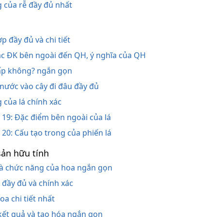
g của rễ đầy đủ nhất
p đầy đủ và chi tiết
các ĐK bên ngoài đến QH, ý nghĩa của QH
hấp không? ngắn gọn
 nước vào cây đi đâu đầy đủ
g của lá chính xác
i 19: Đặc điểm bên ngoài của lá
 20: Cấu tạo trong của phiến lá
sản hữu tính
 và chức năng của hoa ngắn gọn
 đầy đủ và chính xác
hoa chi tiết nhất
 kết quả và tạo hóa ngắn gọn